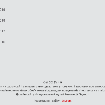
2019
2018
2017
2016
© & CC BY 4.0
и на цьому сайті захищені законодавством, у тому числі законами про авторсь
 на iнтернет-сайтах обов’язкова відкрита для пошуковиків гiперланка на mai
Дизайн сайту - Національний музей Революції Гідності
Розроблення сайту -
Divilon
.