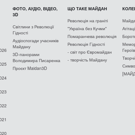
ФОТО, АУДІО, ВІДЕО,
ЩО ТАКЕ МАЙДАН
КОЛЕК
3D
Революція на граніті
Майдан
Світлини з Революції
"Україна без Кучми"
Агітац
Гідності
Помаранчева революція
Борот
Аудіоспогади учасників
Революція Гідності
Мемор
Майдану
2026
Героїв
- світ про Євромайдан
3D-панорами
Творчі
- творчість Майдану
Володимира Писаренка
2025
Симво
Проєкт Maidan3D
[МАЙД
2024
2023
2022
2021
2020