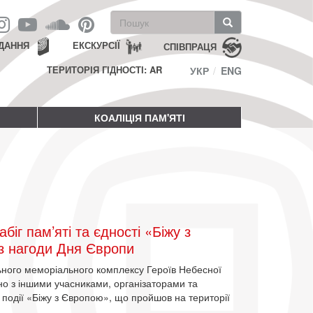
Пошукова
форма
Пошук
ДАННЯ
ЕКСКУРСІЇ
СПІВПРАЦЯ
ТЕРИТОРІЯ ГІДНОСТІ: AR
УКР
ENG
КОАЛІЦІЯ ПАМ'ЯТІ
іг пам’яті та єдності «Біжу з
 з нагоди Дня Європи
ьного меморіального комплексу Героїв Небесної
ьно з іншими учасниками, організаторами та
події «Біжу з Європою», що пройшов на території