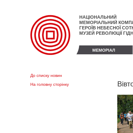
Перейти
до
основного
НАЦІОНАЛЬНИЙ
матеріалу
МЕМОРІАЛЬНИЙ КОМП
ГЕРОЇВ НЕБЕСНОЇ СОТН
МУЗЕЙ РЕВОЛЮЦІЇ ГІД
МЕМОРІАЛ
До списку новин
Вівт
На головну сторінку