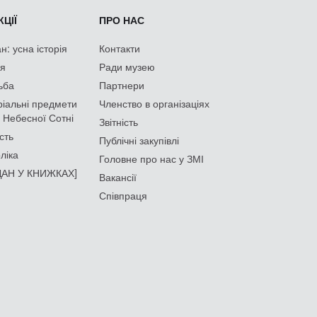
ЦІЇ
ПРО НАС
: усна історія
Контакти
ія
Ради музею
ьба
Партнери
іальні предмети
Членство в організаціях
 Небесної Сотні
Звітність
сть
Публічні закупівлі
ліка
Головне про нас у ЗМІ
АН У КНИЖКАХ]
Вакансії
Співпраця