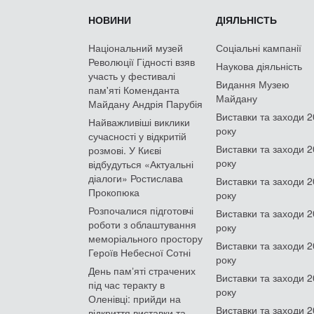
НОВИНИ
ДІЯЛЬНІСТЬ
Національний музей
Соціальні кампанії
Революції Гідності взяв
Наукова діяльність
участь у фестивалі
Видання Музею
пам'яті Коменданта
Майдану
Майдану Андрія Парубія
Виставки та заходи 
Найважливіші виклики
року
сучасності у відкритій
Виставки та заходи 
розмові. У Києві
року
відбудуться «Актуальні
діалоги» Ростислава
Виставки та заходи 
Прокопюка
року
Розпочалися підготовчі
Виставки та заходи 
роботи з облаштування
року
меморіального простору
Виставки та заходи 
Героїв Небесної Сотні
року
День памʼяті страчених
Виставки та заходи 
під час теракту в
року
Оленівці: прийди на
Виставки та заходи 
відкриття виставки та