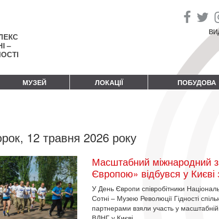
ВИ
ЛЕКС
І –
НОСТІ
МУЗЕЙ
ЛОКАЦІЇ
ПОБУДОВА
орок, 12 травня 2026 року
Масштабний міжнародний заб
Європою» відбувся у Києві
У День Європи співробітники Націонал
Сотні – Музею Революції Гідності спіл
партнерами взяли участь у масштабній 
ВДНГ у Києві.