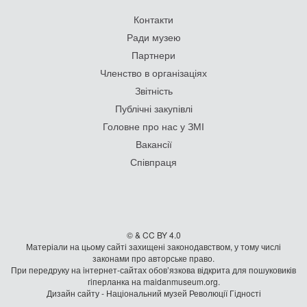
Контакти
Ради музею
Партнери
Членство в організаціях
Звітність
Публічні закупівлі
Головне про нас у ЗМІ
Вакансії
Співпраця
© & CC BY 4.0
Матеріали на цьому сайті захищені законодавством, у тому числі
законами про авторське право.
При передруку на iнтернет-сайтах обов’язкова відкрита для пошуковиків
гiперланка на maidanmuseum.org.
Дизайн сайту - Національний музей Революції Гідності