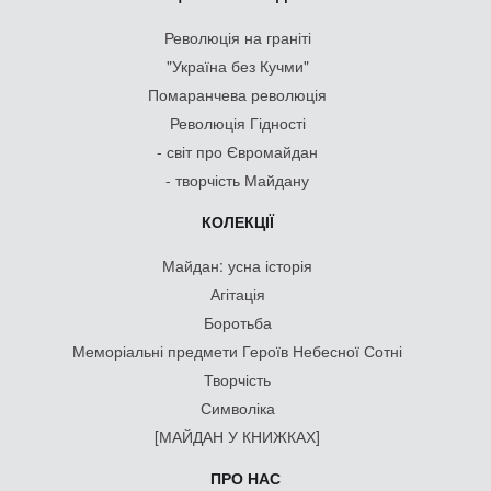
Революція на граніті
"Україна без Кучми"
Помаранчева революція
Революція Гідності
- світ про Євромайдан
- творчість Майдану
КОЛЕКЦІЇ
Майдан: усна історія
Агітація
Боротьба
Меморіальні предмети Героїв Небесної Сотні
Творчість
Символіка
[МАЙДАН У КНИЖКАХ]
ПРО НАС