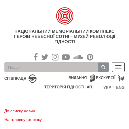
Перейти
до
основного
матеріалу
НАЦІОНАЛЬНИЙ МЕМОРІАЛЬНИЙ КОМПЛЕКС
ГЕРОЇВ НЕБЕСНОЇ СОТНІ – МУЗЕЙ РЕВОЛЮЦІЇ
ГІДНОСТІ
Пошукова
Toggl
форма
navig
Пошук
ВИДАННЯ
ЕКСКУРСІЇ
СПІВПРАЦЯ
ТЕРИТОРІЯ ГІДНОСТІ: AR
УКР
ENG
До списку новин
На головну сторінку