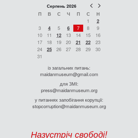
Попер
Наст
Серпень 2026
П
В
С
Ч
П
С
Н
1
2
3
4
5
6
7
8
9
10
11
12
13
14
15
16
17
18
19
20
21
22
23
24
25
26
27
28
29
30
31
із загальних питань:
maidanmuseum@gmail.com
для ЗМІ:
press@maidanmuseum.org
у питаннях запобігання корупції:
stopcorruption@maidanmuseum.org
Назустріч свободі!