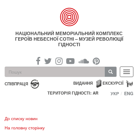
Перейти
до
основного
матеріалу
НАЦІОНАЛЬНИЙ МЕМОРІАЛЬНИЙ КОМПЛЕКС
ГЕРОЇВ НЕБЕСНОЇ СОТНІ – МУЗЕЙ РЕВОЛЮЦІЇ
ГІДНОСТІ
Пошукова
Toggl
форма
navig
Пошук
ВИДАННЯ
ЕКСКУРСІЇ
СПІВПРАЦЯ
ТЕРИТОРІЯ ГІДНОСТІ: AR
УКР
ENG
До списку новин
На головну сторінку