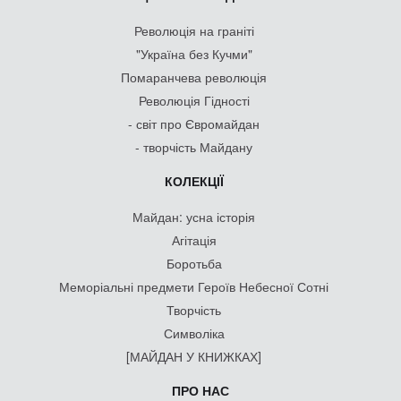
Революція на граніті
"Україна без Кучми"
Помаранчева революція
Революція Гідності
- світ про Євромайдан
- творчість Майдану
КОЛЕКЦІЇ
Майдан: усна історія
Агітація
Боротьба
Меморіальні предмети Героїв Небесної Сотні
Творчість
Символіка
[МАЙДАН У КНИЖКАХ]
ПРО НАС