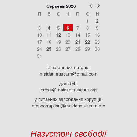
Попер
Наст
Серпень 2026
П
В
С
Ч
П
С
Н
1
2
3
4
5
6
7
8
9
10
11
12
13
14
15
16
17
18
19
20
21
22
23
24
25
26
27
28
29
30
31
із загальних питань:
maidanmuseum@gmail.com
для ЗМІ:
press@maidanmuseum.org
у питаннях запобігання корупції:
stopcorruption@maidanmuseum.org
Назустріч свободі!