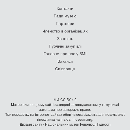
Контакти
Ради музею
Партнери
Членство в організаціях
Звітність
Публічні закупівлі
Головне про нас у ЗМІ
Вакансії
Співпраця
© & CC BY 4.0
Матеріали на цьому сайті захищені законодавством, у тому числі
законами про авторське право.
При передруку на iнтернет-сайтах обов’язкова відкрита для пошуковиків
гiперланка на maidanmuseum.org.
Дизайн сайту - Національний музей Революції Гідності