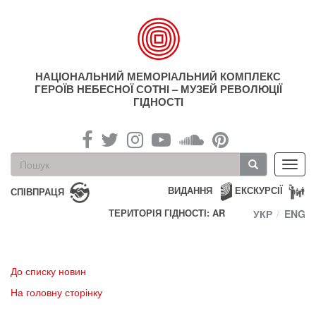
Перейти
до
основного
матеріалу
НАЦІОНАЛЬНИЙ МЕМОРІАЛЬНИЙ КОМПЛЕКС
ГЕРОЇВ НЕБЕСНОЇ СОТНІ – МУЗЕЙ РЕВОЛЮЦІЇ
ГІДНОСТІ
Пошукова
Toggl
форма
navig
Пошук
ВИДАННЯ
ЕКСКУРСІЇ
СПІВПРАЦЯ
ТЕРИТОРІЯ ГІДНОСТІ: AR
УКР
ENG
До списку новин
На головну сторінку