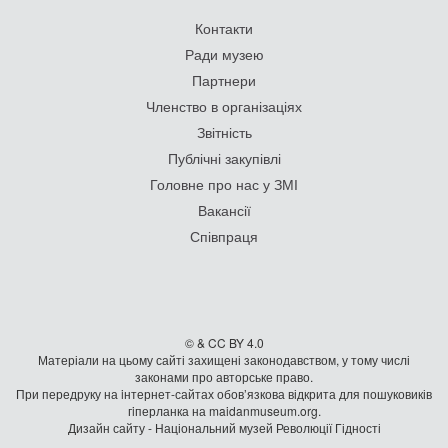
Контакти
Ради музею
Партнери
Членство в організаціях
Звітність
Публічні закупівлі
Головне про нас у ЗМІ
Вакансії
Співпраця
© & CC BY 4.0
Матеріали на цьому сайті захищені законодавством, у тому числі
законами про авторське право.
При передруку на iнтернет-сайтах обов’язкова відкрита для пошуковиків
гiперланка на maidanmuseum.org.
Дизайн сайту - Національний музей Революції Гідності