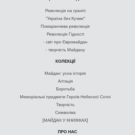
Революція на граніті
"Україна без Кучми"
Помаранчева революція
Революція Гідності
- світ про Євромайдан
- творчість Майдану
КОЛЕКЦІЇ
Майдан: усна історія
Агітація
Боротьба
Меморіальні предмети Героїв Небесної Сотні
Творчість
Символіка
[МАЙДАН У КНИЖКАХ]
ПРО НАС