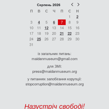
Попер
Наст
Серпень 2026
П
В
С
Ч
П
С
Н
1
2
3
4
5
6
7
8
9
10
11
12
13
14
15
16
17
18
19
20
21
22
23
24
25
26
27
28
29
30
31
із загальних питань:
maidanmuseum@gmail.com
для ЗМІ:
press@maidanmuseum.org
у питаннях запобігання корупції:
stopcorruption@maidanmuseum.org
Назустріч свободі!