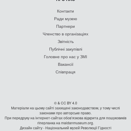
Контакти
Ради музею
Партнери
Членство в організаціях
Звітність
Публічні закупівлі
Головне про нас у ЗМІ
Вакансії
Співпраця
© & CC BY 4.0
Матеріали на цьому сайті захищені законодавством, у тому числі
законами про авторське право.
При передруку на iнтернет-сайтах обов’язкова відкрита для пошуковиків
гiперланка на maidanmuseum.org.
Дизайн сайту - Національний музей Революції Гідності