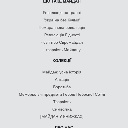
ЩО ТАКЕ МАЙДАН
Революція на граніті
"Україна без Кучми"
Помаранчева революція
Революція Гідності
- світ про Євромайдан
- творчість Майдану
КОЛЕКЦІЇ
Майдан: усна історія
Агітація
Боротьба
Меморіальні предмети Героїв Небесної Сотні
Творчість
Символіка
[МАЙДАН У КНИЖКАХ]
ПРО НАС