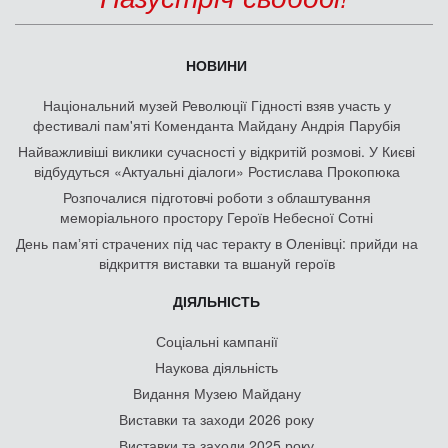
НОВИНИ
Національний музей Революції Гідності взяв участь у
фестивалі пам'яті Коменданта Майдану Андрія Парубія
Найважливіші виклики сучасності у відкритій розмові. У Києві
відбудуться «Актуальні діалоги» Ростислава Прокопюка
Розпочалися підготовчі роботи з облаштування
меморіального простору Героїв Небесної Сотні
День памʼяті страчених під час теракту в Оленівці: прийди на
відкриття виставки та вшануй героїв
ДІЯЛЬНІСТЬ
Соціальні кампанії
Наукова діяльність
Видання Музею Майдану
Виставки та заходи 2026 року
Виставки та заходи 2025 року