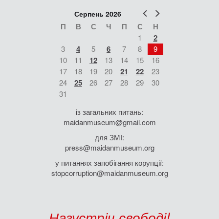
Попер
Наст
Серпень 2026
П
В
С
Ч
П
С
Н
1
2
3
4
5
6
7
8
9
10
11
12
13
14
15
16
17
18
19
20
21
22
23
24
25
26
27
28
29
30
31
із загальних питань:
maidanmuseum@gmail.com
для ЗМІ:
press@maidanmuseum.org
у питаннях запобігання корупції:
stopcorruption@maidanmuseum.org
Назустріч свободі!