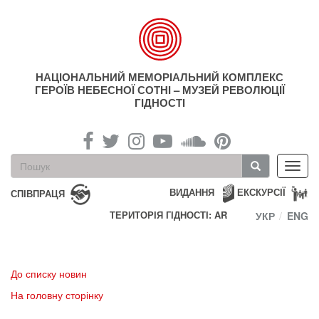
Перейти
до
основного
матеріалу
НАЦІОНАЛЬНИЙ МЕМОРІАЛЬНИЙ КОМПЛЕКС
ГЕРОЇВ НЕБЕСНОЇ СОТНІ – МУЗЕЙ РЕВОЛЮЦІЇ
ГІДНОСТІ
Пошукова
Toggl
форма
navig
Пошук
ВИДАННЯ
ЕКСКУРСІЇ
СПІВПРАЦЯ
ТЕРИТОРІЯ ГІДНОСТІ: AR
УКР
ENG
До списку новин
На головну сторінку