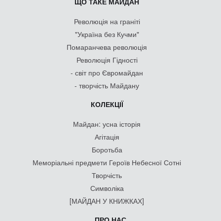
ЩО ТАКЕ МАЙДАН
Революція на граніті
"Україна без Кучми"
Помаранчева революція
Революція Гідності
- світ про Євромайдан
- творчість Майдану
КОЛЕКЦІЇ
Майдан: усна історія
Агітація
Боротьба
Меморіальні предмети Героїв Небесної Сотні
Творчість
Символіка
[МАЙДАН У КНИЖКАХ]
ПРО НАС