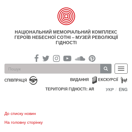
Перейти
до
основного
матеріалу
НАЦІОНАЛЬНИЙ МЕМОРІАЛЬНИЙ КОМПЛЕКС
ГЕРОЇВ НЕБЕСНОЇ СОТНІ – МУЗЕЙ РЕВОЛЮЦІЇ
ГІДНОСТІ
Пошукова
Toggl
форма
navig
Пошук
ВИДАННЯ
ЕКСКУРСІЇ
СПІВПРАЦЯ
ТЕРИТОРІЯ ГІДНОСТІ: AR
УКР
ENG
До списку новин
На головну сторінку