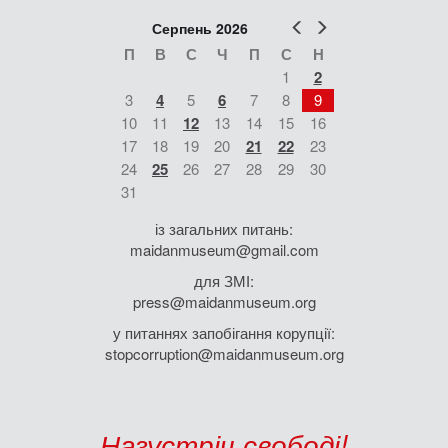
Попер
Наст
Серпень 2026
П
В
С
Ч
П
С
Н
1
2
3
4
5
6
7
8
9
10
11
12
13
14
15
16
17
18
19
20
21
22
23
24
25
26
27
28
29
30
31
із загальних питань:
maidanmuseum@gmail.com
для ЗМІ:
press@maidanmuseum.org
у питаннях запобігання корупції:
stopcorruption@maidanmuseum.org
Назустріч свободі!