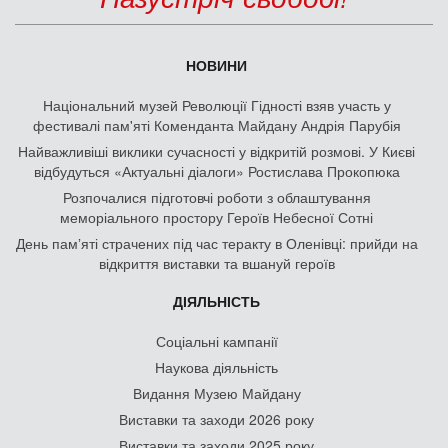
НОВИНИ
Національний музей Революції Гідності взяв участь у
фестивалі пам'яті Коменданта Майдану Андрія Парубія
Найважливіші виклики сучасності у відкритій розмові. У Києві
відбудуться «Актуальні діалоги» Ростислава Прокопюка
Розпочалися підготовчі роботи з облаштування
меморіального простору Героїв Небесної Сотні
День памʼяті страчених під час теракту в Оленівці: прийди на
відкриття виставки та вшануй героїв
ДІЯЛЬНІСТЬ
Соціальні кампанії
Наукова діяльність
Видання Музею Майдану
Виставки та заходи 2026 року
Виставки та заходи 2025 року