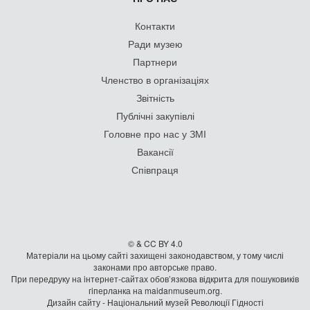
Контакти
Ради музею
Партнери
Членство в організаціях
Звітність
Публічні закупівлі
Головне про нас у ЗМІ
Вакансії
Співпраця
© & CC BY 4.0
Матеріали на цьому сайті захищені законодавством, у тому числі
законами про авторське право.
При передруку на iнтернет-сайтах обов’язкова відкрита для пошуковиків
гiперланка на maidanmuseum.org.
Дизайн сайту - Національний музей Революції Гідності