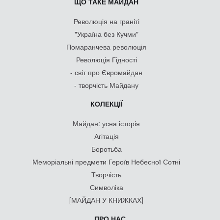
ЩО ТАКЕ МАЙДАН
Революція на граніті
"Україна без Кучми"
Помаранчева революція
Революція Гідності
- світ про Євромайдан
- творчість Майдану
КОЛЕКЦІЇ
Майдан: усна історія
Агітація
Боротьба
Меморіальні предмети Героїв Небесної Сотні
Творчість
Символіка
[МАЙДАН У КНИЖКАХ]
ПРО НАС