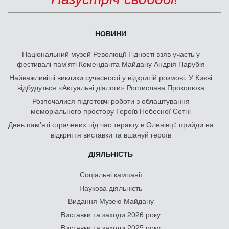
НОВИНИ
Національний музей Революції Гідності взяв участь у
фестивалі пам'яті Коменданта Майдану Андрія Парубія
Найважливіші виклики сучасності у відкритій розмові. У Києві
відбудуться «Актуальні діалоги» Ростислава Прокопюка
Розпочалися підготовчі роботи з облаштування
меморіального простору Героїв Небесної Сотні
День памʼяті страчених під час теракту в Оленівці: прийди на
відкриття виставки та вшануй героїв
ДІЯЛЬНІСТЬ
Соціальні кампанії
Наукова діяльність
Видання Музею Майдану
Виставки та заходи 2026 року
Виставки та заходи 2025 року