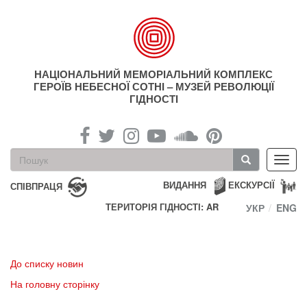
Перейти
до
основного
матеріалу
НАЦІОНАЛЬНИЙ МЕМОРІАЛЬНИЙ КОМПЛЕКС
ГЕРОЇВ НЕБЕСНОЇ СОТНІ – МУЗЕЙ РЕВОЛЮЦІЇ
ГІДНОСТІ
Пошукова
Toggl
форма
navig
Пошук
ВИДАННЯ
ЕКСКУРСІЇ
СПІВПРАЦЯ
ТЕРИТОРІЯ ГІДНОСТІ: AR
УКР
ENG
До списку новин
На головну сторінку