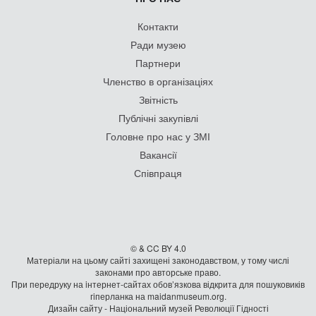
Контакти
Ради музею
Партнери
Членство в організаціях
Звітність
Публічні закупівлі
Головне про нас у ЗМІ
Вакансії
Співпраця
© & CC BY 4.0
Матеріали на цьому сайті захищені законодавством, у тому числі
законами про авторське право.
При передруку на iнтернет-сайтах обов’язкова відкрита для пошуковиків
гiперланка на maidanmuseum.org.
Дизайн сайту - Національний музей Революції Гідності