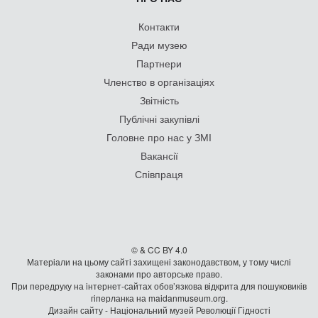
Контакти
Ради музею
Партнери
Членство в організаціях
Звітність
Публічні закупівлі
Головне про нас у ЗМІ
Вакансії
Співпраця
© & CC BY 4.0
Матеріали на цьому сайті захищені законодавством, у тому числі
законами про авторське право.
При передруку на iнтернет-сайтах обов’язкова відкрита для пошуковиків
гiперланка на maidanmuseum.org.
Дизайн сайту - Національний музей Революції Гідності