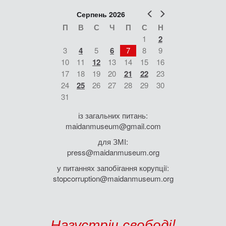
Попер
Наст
Серпень 2026
П
В
С
Ч
П
С
Н
1
2
3
4
5
6
7
8
9
10
11
12
13
14
15
16
17
18
19
20
21
22
23
24
25
26
27
28
29
30
31
із загальних питань:
maidanmuseum@gmail.com
для ЗМІ:
press@maidanmuseum.org
у питаннях запобігання корупції:
stopcorruption@maidanmuseum.org
Назустріч свободі!