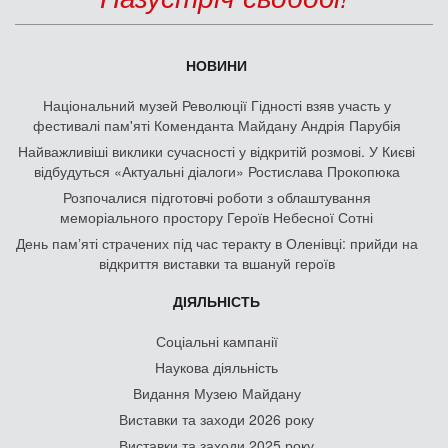
НОВИНИ
Національний музей Революції Гідності взяв участь у
фестивалі пам'яті Коменданта Майдану Андрія Парубія
Найважливіші виклики сучасності у відкритій розмові. У Києві
відбудуться «Актуальні діалоги» Ростислава Прокопюка
Розпочалися підготовчі роботи з облаштування
меморіального простору Героїв Небесної Сотні
День памʼяті страчених під час теракту в Оленівці: прийди на
відкриття виставки та вшануй героїв
ДІЯЛЬНІСТЬ
Соціальні кампанії
Наукова діяльність
Видання Музею Майдану
Виставки та заходи 2026 року
Виставки та заходи 2025 року