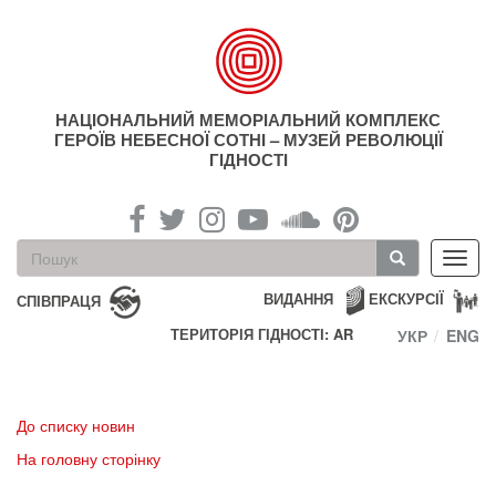
Перейти
до
основного
матеріалу
НАЦІОНАЛЬНИЙ МЕМОРІАЛЬНИЙ КОМПЛЕКС
ГЕРОЇВ НЕБЕСНОЇ СОТНІ – МУЗЕЙ РЕВОЛЮЦІЇ
ГІДНОСТІ
Пошукова
Toggl
форма
navig
Пошук
ВИДАННЯ
ЕКСКУРСІЇ
СПІВПРАЦЯ
ТЕРИТОРІЯ ГІДНОСТІ: AR
УКР
ENG
До списку новин
На головну сторінку