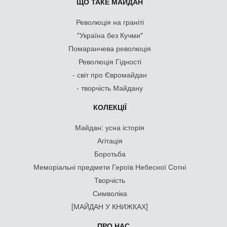
ЩО ТАКЕ МАЙДАН
Революція на граніті
"Україна без Кучми"
Помаранчева революція
Революція Гідності
- світ про Євромайдан
- творчість Майдану
КОЛЕКЦІЇ
Майдан: усна історія
Агітація
Боротьба
Меморіальні предмети Героїв Небесної Сотні
Творчість
Символіка
[МАЙДАН У КНИЖКАХ]
ПРО НАС