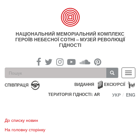
Перейти
до
основного
матеріалу
НАЦІОНАЛЬНИЙ МЕМОРІАЛЬНИЙ КОМПЛЕКС
ГЕРОЇВ НЕБЕСНОЇ СОТНІ – МУЗЕЙ РЕВОЛЮЦІЇ
ГІДНОСТІ
Пошукова
Toggl
форма
navig
Пошук
ВИДАННЯ
ЕКСКУРСІЇ
СПІВПРАЦЯ
ТЕРИТОРІЯ ГІДНОСТІ: AR
УКР
ENG
До списку новин
На головну сторінку