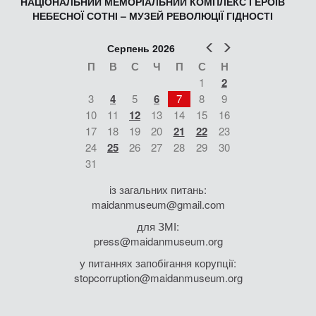
НАЦІОНАЛЬНИЙ МЕМОРІАЛЬНИЙ КОМПЛЕКС ГЕРОЇВ
НЕБЕСНОЇ СОТНІ – МУЗЕЙ РЕВОЛЮЦІЇ ГІДНОСТІ
Попер
Наст
Серпень 2026
П
В
С
Ч
П
С
Н
1
2
3
4
5
6
7
8
9
10
11
12
13
14
15
16
17
18
19
20
21
22
23
24
25
26
27
28
29
30
31
із загальних питань:
maidanmuseum@gmail.com
для ЗМІ:
press@maidanmuseum.org
у питаннях запобігання корупції:
stopcorruption@maidanmuseum.org