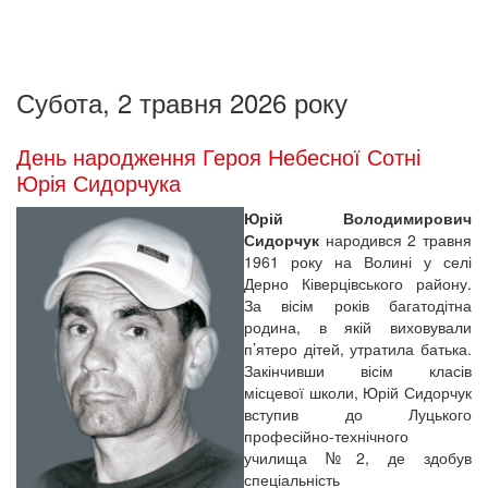
Субота, 2 травня 2026 року
День народження Героя Небесної Сотні
Юрія Сидорчука
Юрій Володимирович
Сидорчук
народився 2 травня
1961 року на Волині у селі
Дерно Ківерцівського району.
За вісім років багатодітна
родина, в якій виховували
п’ятеро дітей, утратила батька.
Закінчивши вісім класів
місцевої школи, Юрій Сидорчук
вступив до Луцького
професійно-технічного
училища №2, де здобув
спеціальність