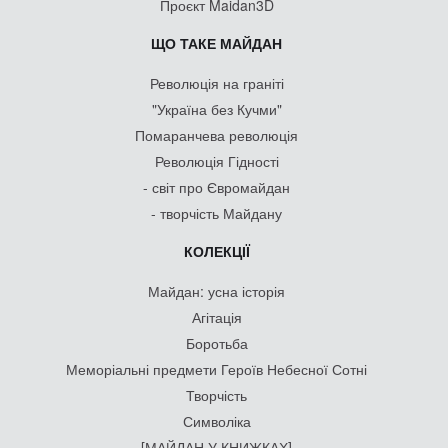
Проєкт Maidan3D
ЩО ТАКЕ МАЙДАН
Революція на граніті
"Україна без Кучми"
Помаранчева революція
Революція Гідності
- світ про Євромайдан
- творчість Майдану
КОЛЕКЦІЇ
Майдан: усна історія
Агітація
Боротьба
Меморіальні предмети Героїв Небесної Сотні
Творчість
Символіка
[МАЙДАН У КНИЖКАХ]