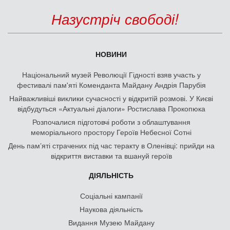
Назустріч свободі!
НОВИНИ
Національний музей Революції Гідності взяв участь у
фестивалі пам'яті Коменданта Майдану Андрія Парубія
Найважливіші виклики сучасності у відкритій розмові. У Києві
відбудуться «Актуальні діалоги» Ростислава Прокопюка
Розпочалися підготовчі роботи з облаштування
меморіального простору Героїв Небесної Сотні
День памʼяті страчених під час теракту в Оленівці: прийди на
відкриття виставки та вшануй героїв
ДІЯЛЬНІСТЬ
Соціальні кампанії
Наукова діяльність
Видання Музею Майдану