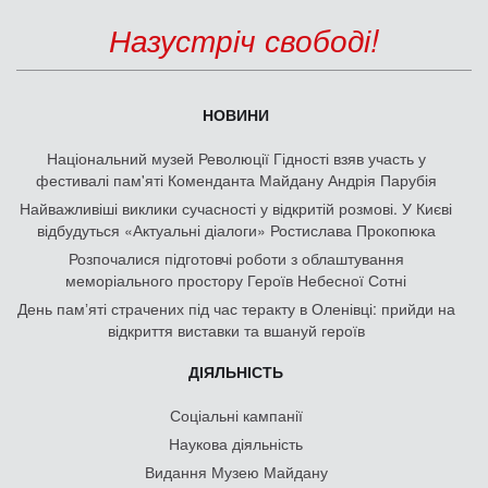
Назустріч свободі!
НОВИНИ
Національний музей Революції Гідності взяв участь у
фестивалі пам'яті Коменданта Майдану Андрія Парубія
Найважливіші виклики сучасності у відкритій розмові. У Києві
відбудуться «Актуальні діалоги» Ростислава Прокопюка
Розпочалися підготовчі роботи з облаштування
меморіального простору Героїв Небесної Сотні
День памʼяті страчених під час теракту в Оленівці: прийди на
відкриття виставки та вшануй героїв
ДІЯЛЬНІСТЬ
Соціальні кампанії
Наукова діяльність
Видання Музею Майдану