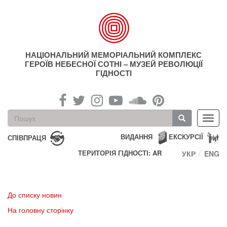
Перейти
до
основного
матеріалу
НАЦІОНАЛЬНИЙ МЕМОРІАЛЬНИЙ КОМПЛЕКС
ГЕРОЇВ НЕБЕСНОЇ СОТНІ – МУЗЕЙ РЕВОЛЮЦІЇ
ГІДНОСТІ
Пошукова
Toggl
форма
navig
Пошук
ВИДАННЯ
ЕКСКУРСІЇ
СПІВПРАЦЯ
ТЕРИТОРІЯ ГІДНОСТІ: AR
УКР
ENG
До списку новин
На головну сторінку