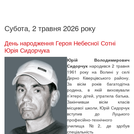
Субота, 2 травня 2026 року
День народження Героя Небесної Сотні
Юрія Сидорчука
Юрій Володимирович
Сидорчук
народився 2 травня
1961 року на Волині у селі
Дерно Ківерцівського району.
За вісім років багатодітна
родина, в якій виховували
п’ятеро дітей, утратила батька.
Закінчивши вісім класів
місцевої школи, Юрій Сидорчук
вступив до Луцького
професійно-технічного
училища №2, де здобув
спеціальність