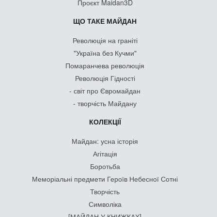
Проєкт Maidan3D
ЩО ТАКЕ МАЙДАН
Революція на граніті
"Україна без Кучми"
Помаранчева революція
Революція Гідності
- світ про Євромайдан
- творчість Майдану
КОЛЕКЦІЇ
Майдан: усна історія
Агітація
Боротьба
Меморіальні предмети Героїв Небесної Сотні
Творчість
Символіка
[МАЙДАН У КНИЖКАХ]