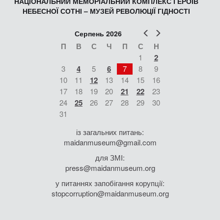
НАЦІОНАЛЬНИЙ МЕМОРІАЛЬНИЙ КОМПЛЕКС ГЕРОЇВ
НЕБЕСНОЇ СОТНІ – МУЗЕЙ РЕВОЛЮЦІЇ ГІДНОСТІ
Попер
Наст
Серпень 2026
П
В
С
Ч
П
С
Н
1
2
3
4
5
6
7
8
9
10
11
12
13
14
15
16
17
18
19
20
21
22
23
24
25
26
27
28
29
30
31
із загальних питань:
maidanmuseum@gmail.com
для ЗМІ:
press@maidanmuseum.org
у питаннях запобігання корупції:
stopcorruption@maidanmuseum.org