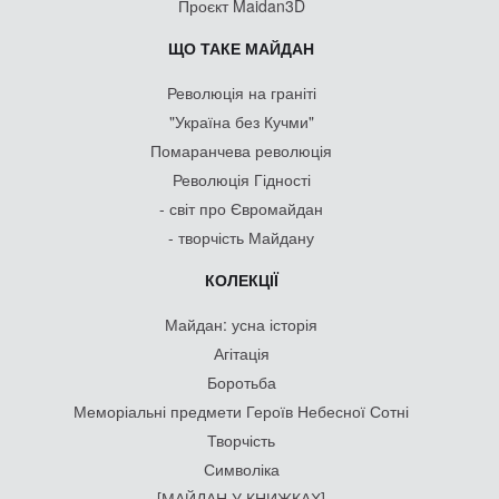
Проєкт Maidan3D
ЩО ТАКЕ МАЙДАН
Революція на граніті
"Україна без Кучми"
Помаранчева революція
Революція Гідності
- світ про Євромайдан
- творчість Майдану
КОЛЕКЦІЇ
Майдан: усна історія
Агітація
Боротьба
Меморіальні предмети Героїв Небесної Сотні
Творчість
Символіка
[МАЙДАН У КНИЖКАХ]