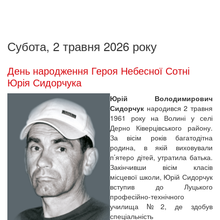
Субота, 2 травня 2026 року
День народження Героя Небесної Сотні
Юрія Сидорчука
Юрій Володимирович
Сидорчук
народився 2 травня
1961 року на Волині у селі
Дерно Ківерцівського району.
За вісім років багатодітна
родина, в якій виховували
п’ятеро дітей, утратила батька.
Закінчивши вісім класів
місцевої школи, Юрій Сидорчук
вступив до Луцького
професійно-технічного
училища №2, де здобув
спеціальність