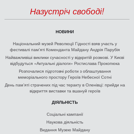
Назустріч свободі!
НОВИНИ
Національний музей Революції Гідності взяв участь у
фестивалі пам'яті Коменданта Майдану Андрія Парубія
Найважливіші виклики сучасності у відкритій розмові. У Києві
відбудуться «Актуальні діалоги» Ростислава Прокопюка
Розпочалися підготовчі роботи з облаштування
меморіального простору Героїв Небесної Сотні
День памʼяті страчених під час теракту в Оленівці: прийди на
відкриття виставки та вшануй героїв
ДІЯЛЬНІСТЬ
Соціальні кампанії
Наукова діяльність
Видання Музею Майдану