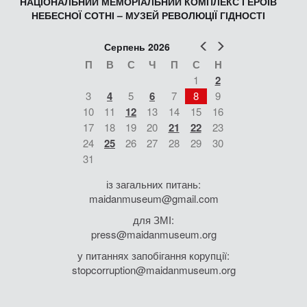
НАЦІОНАЛЬНИЙ МЕМОРІАЛЬНИЙ КОМПЛЕКС ГЕРОЇВ
НЕБЕСНОЇ СОТНІ – МУЗЕЙ РЕВОЛЮЦІЇ ГІДНОСТІ
Попер
Наст
Серпень 2026
П
В
С
Ч
П
С
Н
1
2
3
4
5
6
7
8
9
10
11
12
13
14
15
16
17
18
19
20
21
22
23
24
25
26
27
28
29
30
31
із загальних питань:
maidanmuseum@gmail.com
для ЗМІ:
press@maidanmuseum.org
у питаннях запобігання корупції:
stopcorruption@maidanmuseum.org