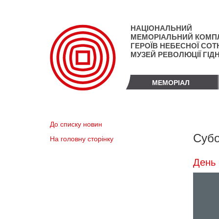
Перейти
до
основного
НАЦІОНАЛЬНИЙ
матеріалу
МЕМОРІАЛЬНИЙ КОМП
ГЕРОЇВ НЕБЕСНОЇ СОТН
МУЗЕЙ РЕВОЛЮЦІЇ ГІД
МЕМОРІАЛ
До списку новин
Субо
На головну сторінку
День 