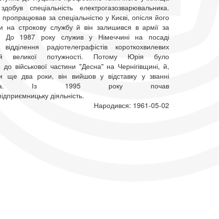
обув спеціальність електрогазозварювальника.
 пропрацював за спеціальністю у Києві, опісля його
ли на строкову службу й він залишився в армії за
м. До 1987 року служив у Німеччині на посаді
відділення радіотелеграфістів короткохвилевих
нцій великої потужності. Потому Юрія було
до військової частини "Десна" на Чернігівщині, й,
и ще два роки, він вийшов у відставку у званні
рщика. Із 1995 року почав
ідприємницьку діяльність.
Народився: 1961-05-02