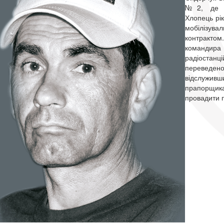
№2, де зд
Хлопець рік
мобілізува
контракто
командира 
радіоста
переведено 
відслуживш
прапо
провадити п