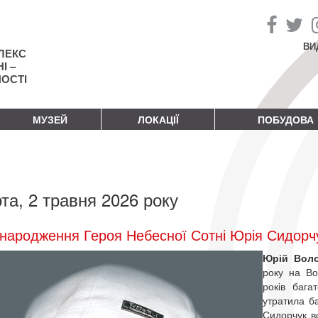
ВИ
ЛЕКС
І –
НОСТІ
МУЗЕЙ
ЛОКАЦІЇ
ПОБУДОВА
та, 2 травня 2026 року
народження Героя Небесної Сотні Юрія Сидорч
Юрій Вол
року на Во
років бага
утратила ба
Сидорчук в