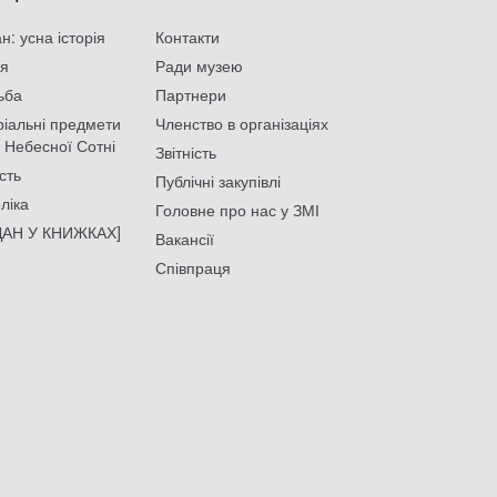
: усна історія
Контакти
ія
Ради музею
ьба
Партнери
іальні предмети
Членство в організаціях
 Небесної Сотні
Звітність
сть
Публічні закупівлі
ліка
Головне про нас у ЗМІ
АН У КНИЖКАХ]
Вакансії
Співпраця