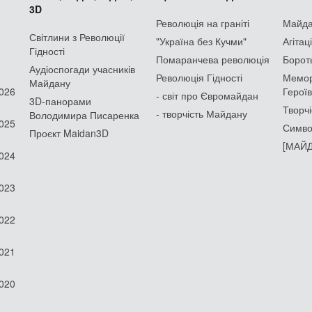
3D
Революція на граніті
Майдан
Світлини з Революції
"Україна без Кучми"
Агітац
Гідності
Помаранчева революція
Борот
Аудіоспогади учасників
Революція Гідності
Мемор
Майдану
2026
Героїв
- світ про Євромайдан
3D-панорами
Творчі
- творчість Майдану
Володимира Писаренка
2025
Симво
Проєкт Maidan3D
[МАЙД
2024
2023
2022
2021
2020