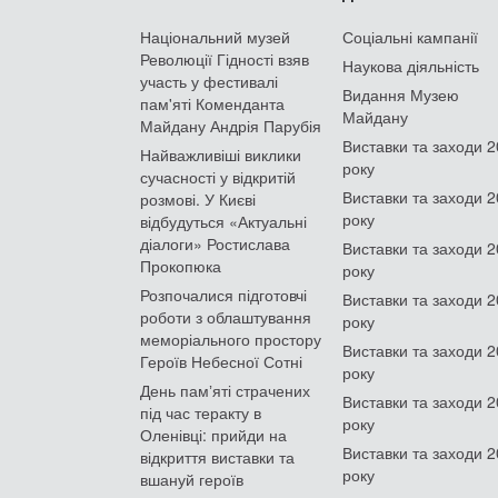
Національний музей
Соціальні кампанії
Революції Гідності взяв
Наукова діяльність
участь у фестивалі
Видання Музею
пам'яті Коменданта
Майдану
Майдану Андрія Парубія
Виставки та заходи 
Найважливіші виклики
року
сучасності у відкритій
Виставки та заходи 
розмові. У Києві
року
відбудуться «Актуальні
діалоги» Ростислава
Виставки та заходи 
Прокопюка
року
Розпочалися підготовчі
Виставки та заходи 
роботи з облаштування
року
меморіального простору
Виставки та заходи 
Героїв Небесної Сотні
року
День памʼяті страчених
Виставки та заходи 
під час теракту в
року
Оленівці: прийди на
Виставки та заходи 
відкриття виставки та
року
вшануй героїв