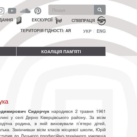
Пошукова
форма
Пошук
ДАННЯ
ЕКСКУРСІЇ
СПІВПРАЦЯ
ТЕРИТОРІЯ ГІДНОСТІ: AR
УКР
ENG
КОАЛІЦІЯ ПАМ'ЯТІ
ука
одимирович Сидорчук
народився 2 травня 1961
лині у селі Дерно Ківерцівського району. За вісім
тодітна родина, в якій виховували п’ятеро дітей,
тька. Закінчивши вісім класів місцевої школи, Юрій
ступив до Луцького професійно-технічного училища