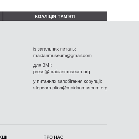
КОАЛІЦІЯ ПАМ'ЯТІ
із загальних питань:
maidanmuseum@gmail.com
для ЗМІ:
press@maidanmuseum.org
у питаннях запобігання корупції:
stopcorruption@maidanmuseum.org
ЦІЇ
ПРО НАС