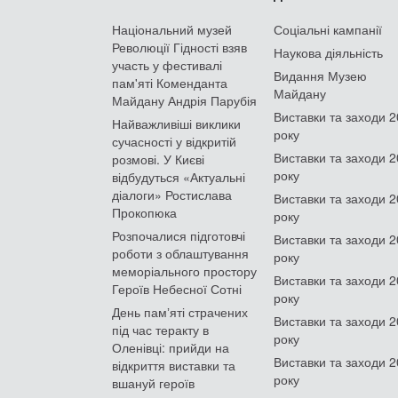
Національний музей
Соціальні кампанії
Революції Гідності взяв
Наукова діяльність
участь у фестивалі
Видання Музею
пам'яті Коменданта
Майдану
Майдану Андрія Парубія
Виставки та заходи 
Найважливіші виклики
року
сучасності у відкритій
Виставки та заходи 
розмові. У Києві
року
відбудуться «Актуальні
діалоги» Ростислава
Виставки та заходи 
Прокопюка
року
Розпочалися підготовчі
Виставки та заходи 
роботи з облаштування
року
меморіального простору
Виставки та заходи 
Героїв Небесної Сотні
року
День памʼяті страчених
Виставки та заходи 
під час теракту в
року
Оленівці: прийди на
Виставки та заходи 
відкриття виставки та
року
вшануй героїв