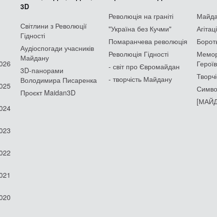
3D
Революція на граніті
Майдан
Світлини з Революції
"Україна без Кучми"
Агітац
Гідності
Помаранчева революція
Борот
Аудіоспогади учасників
Революція Гідності
Мемор
Майдану
2026
Героїв
- світ про Євромайдан
3D-панорами
Творчі
- творчість Майдану
Володимира Писаренка
2025
Симво
Проєкт Maidan3D
[МАЙД
2024
2023
2022
2021
2020