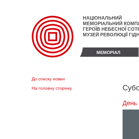
Перейти
до
основного
НАЦІОНАЛЬНИЙ
матеріалу
МЕМОРІАЛЬНИЙ КОМП
ГЕРОЇВ НЕБЕСНОЇ СОТН
МУЗЕЙ РЕВОЛЮЦІЇ ГІД
МЕМОРІАЛ
До списку новин
Субо
На головну сторінку
День 