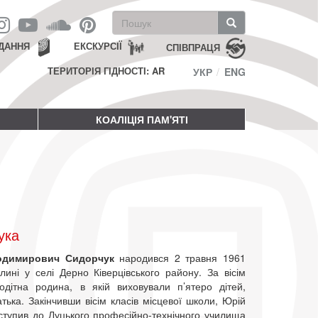
Пошукова
форма
Пошук
ДАННЯ
ЕКСКУРСІЇ
СПІВПРАЦЯ
ТЕРИТОРІЯ ГІДНОСТІ: AR
УКР
ENG
КОАЛІЦІЯ ПАМ'ЯТІ
ука
одимирович Сидорчук
народився 2 травня 1961
лині у селі Дерно Ківерцівського району. За вісім
тодітна родина, в якій виховували п’ятеро дітей,
тька. Закінчивши вісім класів місцевої школи, Юрій
ступив до Луцького професійно-технічного училища