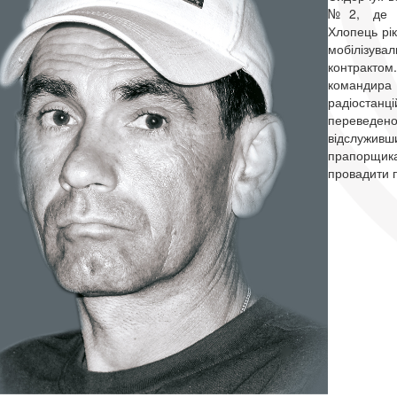
№2, де зд
Хлопець рік
мобілізува
контракто
командира 
радіоста
переведено 
відслуживш
прапо
провадити п