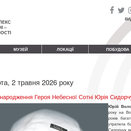
ВИ
ЛЕКС
І –
НОСТІ
МУЗЕЙ
ЛОКАЦІЇ
ПОБУДОВА
та, 2 травня 2026 року
народження Героя Небесної Сотні Юрія Сидорч
Юрій Вол
року на Во
років бага
утратила ба
Сидорчук в