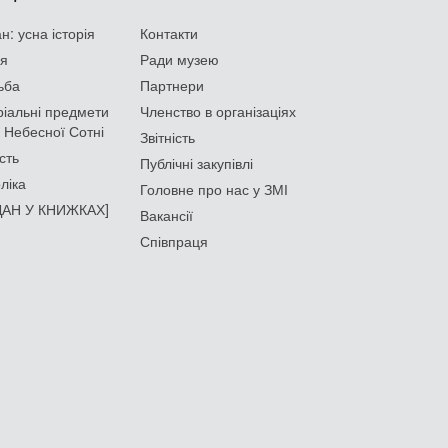
: усна історія
Контакти
ія
Ради музею
ьба
Партнери
іальні предмети
Членство в організаціях
 Небесної Сотні
Звітність
сть
Публічні закупівлі
ліка
Головне про нас у ЗМІ
АН У КНИЖКАХ]
Вакансії
Співпраця