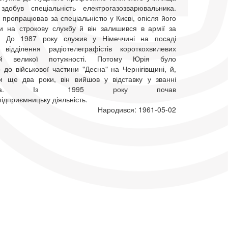
обув спеціальність електрогазозварювальника.
 пропрацював за спеціальністю у Києві, опісля його
ли на строкову службу й він залишився в армії за
м. До 1987 року служив у Німеччині на посаді
відділення радіотелеграфістів короткохвилевих
нцій великої потужності. Потому Юрія було
до військової частини "Десна" на Чернігівщині, й,
и ще два роки, він вийшов у відставку у званні
рщика. Із 1995 року почав
ідприємницьку діяльність.
Народився: 1961-05-02