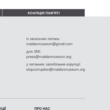
КОАЛІЦІЯ ПАМ'ЯТІ
із загальних питань:
maidanmuseum@gmail.com
для ЗМІ:
press@maidanmuseum.org
у питаннях запобігання корупції:
stopcorruption@maidanmuseum.org
ЦІЇ
ПРО НАС