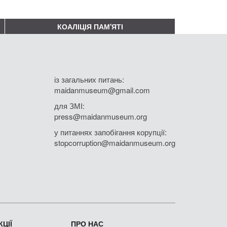
КОАЛІЦІЯ ПАМ'ЯТІ
із загальних питань:
maidanmuseum@gmail.com
для ЗМІ:
press@maidanmuseum.org
у питаннях запобігання корупції:
stopcorruption@maidanmuseum.org
ЦІЇ
ПРО НАС