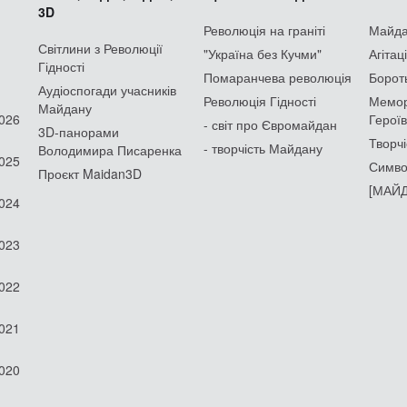
3D
Революція на граніті
Майдан
Світлини з Революції
"Україна без Кучми"
Агітац
Гідності
Помаранчева революція
Борот
Аудіоспогади учасників
Революція Гідності
Мемор
Майдану
2026
Героїв
- світ про Євромайдан
3D-панорами
Творчі
- творчість Майдану
Володимира Писаренка
2025
Симво
Проєкт Maidan3D
[МАЙД
2024
2023
2022
2021
2020