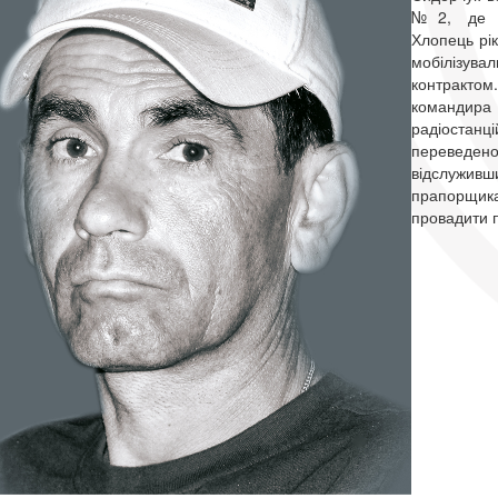
№2, де зд
Хлопець рік
мобілізува
контракто
командира 
радіоста
переведено 
відслуживш
прапо
провадити п