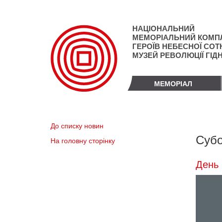
Перейти
до
основного
НАЦІОНАЛЬНИЙ
матеріалу
МЕМОРІАЛЬНИЙ КОМП
ГЕРОЇВ НЕБЕСНОЇ СОТН
МУЗЕЙ РЕВОЛЮЦІЇ ГІД
МЕМОРІАЛ
До списку новин
Субо
На головну сторінку
День 