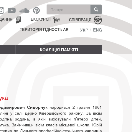
Пошукова
форма
Пошук
ДАННЯ
ЕКСКУРСІЇ
СПІВПРАЦЯ
ТЕРИТОРІЯ ГІДНОСТІ: AR
УКР
ENG
КОАЛІЦІЯ ПАМ'ЯТІ
ука
одимирович Сидорчук
народився 2 травня 1961
лині у селі Дерно Ківерцівського району. За вісім
тодітна родина, в якій виховували п’ятеро дітей,
тька. Закінчивши вісім класів місцевої школи, Юрій
ступив до Луцького професійно-технічного училища