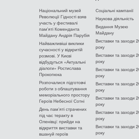
Національний музей
Соціальні кампанії
Революції Гідності взяв
Наукова діяльність
участь у фестивалі
Видання Музею
пам'яті Коменданта
Майдану
Майдану Андрія Парубія
Виставки та заходи 
Найважливіші виклики
року
сучасності у відкритій
Виставки та заходи 
розмові. У Києві
року
відбудуться «Актуальні
діалоги» Ростислава
Виставки та заходи 
Прокопюка
року
Розпочалися підготовчі
Виставки та заходи 
роботи з облаштування
року
меморіального простору
Виставки та заходи 
Героїв Небесної Сотні
року
День памʼяті страчених
Виставки та заходи 
під час теракту в
року
Оленівці: прийди на
Виставки та заходи 
відкриття виставки та
року
вшануй героїв