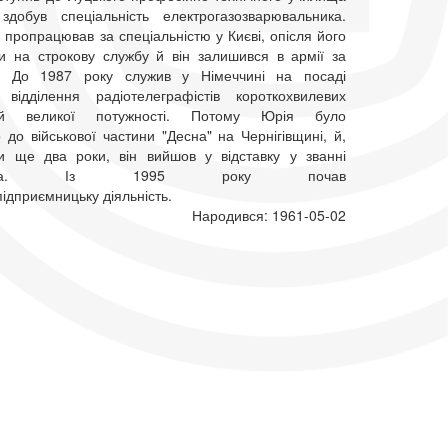
обув спеціальність електрогазозварювальника.
 пропрацював за спеціальністю у Києві, опісля його
ли на строкову службу й він залишився в армії за
м. До 1987 року служив у Німеччині на посаді
відділення радіотелеграфістів короткохвилевих
нцій великої потужності. Потому Юрія було
до військової частини "Десна" на Чернігівщині, й,
и ще два роки, він вийшов у відставку у званні
рщика. Із 1995 року почав
ідприємницьку діяльність.
Народився: 1961-05-02