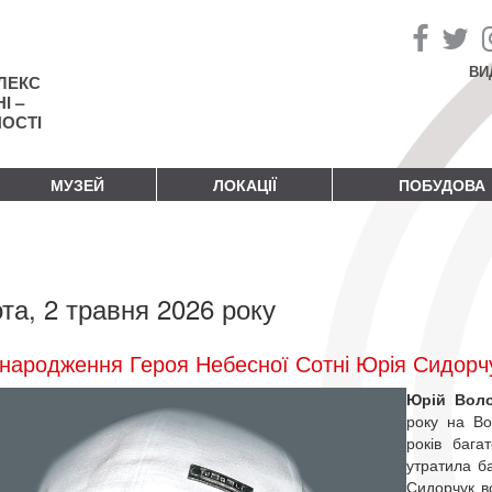
ВИ
ЛЕКС
І –
НОСТІ
МУЗЕЙ
ЛОКАЦІЇ
ПОБУДОВА
та, 2 травня 2026 року
народження Героя Небесної Сотні Юрія Сидорч
Юрій Вол
року на Во
років бага
утратила ба
Сидорчук в