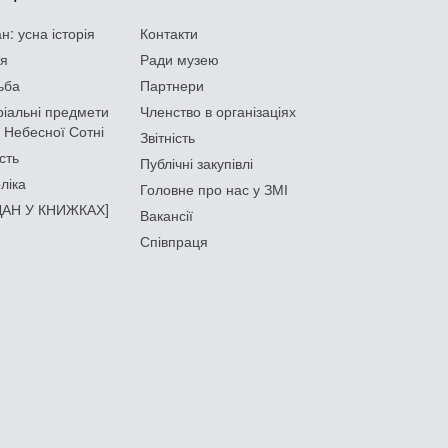
: усна історія
Контакти
ія
Ради музею
ьба
Партнери
іальні предмети
Членство в організаціях
 Небесної Сотні
Звітність
сть
Публічні закупівлі
ліка
Головне про нас у ЗМІ
АН У КНИЖКАХ]
Вакансії
Співпраця