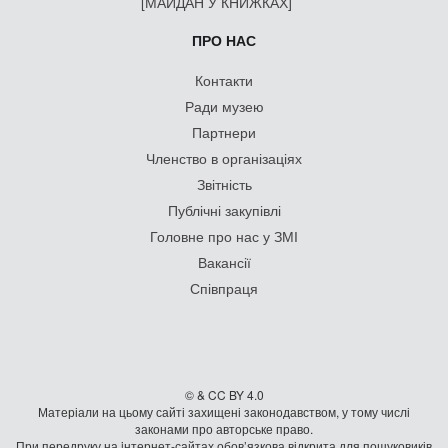
[МАЙДАН У КНИЖКАХ]
ПРО НАС
Контакти
Ради музею
Партнери
Членство в організаціях
Звітність
Публічні закупівлі
Головне про нас у ЗМІ
Вакансії
Співпраця
© & CC BY 4.0
Матеріали на цьому сайті захищені законодавством, у тому числі
законами про авторське право.
При передруку на iнтернет-сайтах обов’язкова відкрита для пошуковиків