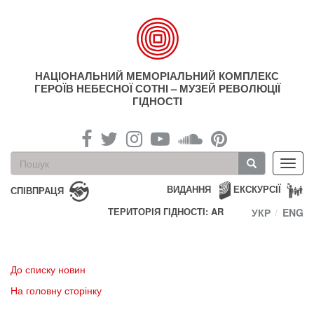
Перейти
до
основного
матеріалу
НАЦІОНАЛЬНИЙ МЕМОРІАЛЬНИЙ КОМПЛЕКС
ГЕРОЇВ НЕБЕСНОЇ СОТНІ – МУЗЕЙ РЕВОЛЮЦІЇ
ГІДНОСТІ
Пошукова
Toggl
форма
navig
Пошук
ВИДАННЯ
ЕКСКУРСІЇ
СПІВПРАЦЯ
ТЕРИТОРІЯ ГІДНОСТІ: AR
УКР
ENG
До списку новин
На головну сторінку