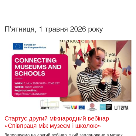
П'ятниця, 1 травня 2026 року
Стартує другий міжнародний вебінар
«Співпраця між музеєм і школою»
Запрошуємо на другий вебінар, який заплановано в межах