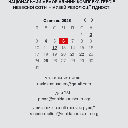
НАЦІОНАЛЬНИЙ МЕМОРІАЛЬНИЙ КОМПЛЕКС ГЕРОЇВ
НЕБЕСНОЇ СОТНІ – МУЗЕЙ РЕВОЛЮЦІЇ ГІДНОСТІ
Попер
Наст
Серпень 2026
П
В
С
Ч
П
С
Н
1
2
3
4
5
6
7
8
9
10
11
12
13
14
15
16
17
18
19
20
21
22
23
24
25
26
27
28
29
30
31
із загальних питань:
maidanmuseum@gmail.com
для ЗМІ:
press@maidanmuseum.org
у питаннях запобігання корупції:
stopcorruption@maidanmuseum.org