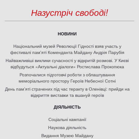
Назустріч свободі!
НОВИНИ
Національний музей Революції Гідності взяв участь у
фестивалі пам'яті Коменданта Майдану Андрія Парубія
Найважливіші виклики сучасності у відкритій розмові. У Києві
відбудуться «Актуальні діалоги» Ростислава Прокопюка
Розпочалися підготовчі роботи з облаштування
меморіального простору Героїв Небесної Сотні
День памʼяті страчених під час теракту в Оленівці: прийди на
відкриття виставки та вшануй героїв
ДІЯЛЬНІСТЬ
Соціальні кампанії
Наукова діяльність
Видання Музею Майдану