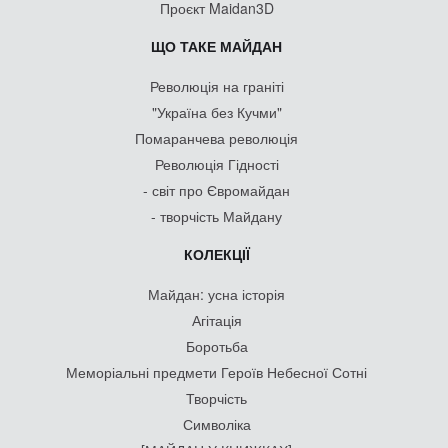
Проєкт Maidan3D
ЩО ТАКЕ МАЙДАН
Революція на граніті
"Україна без Кучми"
Помаранчева революція
Революція Гідності
- світ про Євромайдан
- творчість Майдану
КОЛЕКЦІЇ
Майдан: усна історія
Агітація
Боротьба
Меморіальні предмети Героїв Небесної Сотні
Творчість
Символіка