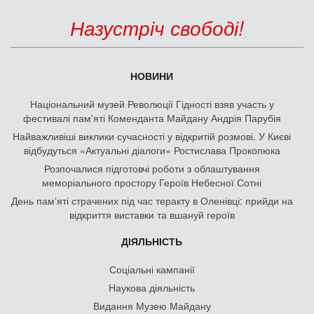
Назустріч свободі!
НОВИНИ
Національний музей Революції Гідності взяв участь у
фестивалі пам'яті Коменданта Майдану Андрія Парубія
Найважливіші виклики сучасності у відкритій розмові. У Києві
відбудуться «Актуальні діалоги» Ростислава Прокопюка
Розпочалися підготовчі роботи з облаштування
меморіального простору Героїв Небесної Сотні
День памʼяті страчених під час теракту в Оленівці: прийди на
відкриття виставки та вшануй героїв
ДІЯЛЬНІСТЬ
Соціальні кампанії
Наукова діяльність
Видання Музею Майдану