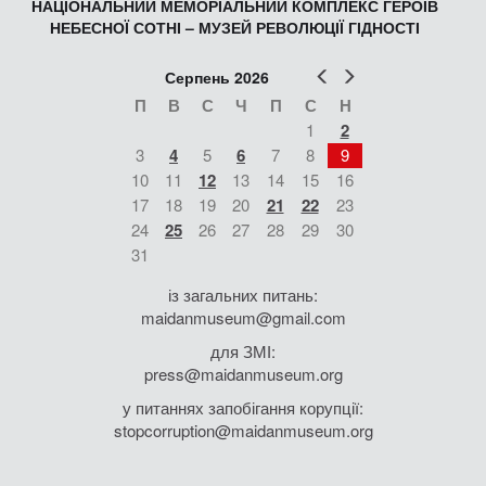
НАЦІОНАЛЬНИЙ МЕМОРІАЛЬНИЙ КОМПЛЕКС ГЕРОЇВ
НЕБЕСНОЇ СОТНІ – МУЗЕЙ РЕВОЛЮЦІЇ ГІДНОСТІ
Попер
Наст
Серпень 2026
П
В
С
Ч
П
С
Н
1
2
3
4
5
6
7
8
9
10
11
12
13
14
15
16
17
18
19
20
21
22
23
24
25
26
27
28
29
30
31
із загальних питань:
maidanmuseum@gmail.com
для ЗМІ:
press@maidanmuseum.org
у питаннях запобігання корупції:
stopcorruption@maidanmuseum.org