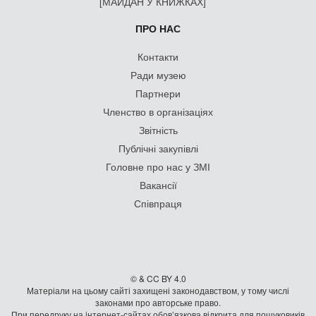
[МАЙДАН У КНИЖКАХ]
ПРО НАС
Контакти
Ради музею
Партнери
Членство в організаціях
Звітність
Публічні закупівлі
Головне про нас у ЗМІ
Вакансії
Співпраця
© & CC BY 4.0
Матеріали на цьому сайті захищені законодавством, у тому числі
законами про авторське право.
При передруку на iнтернет-сайтах обов’язкова відкрита для пошуковиків