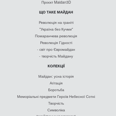
Проєкт Maidan3D
ЩО ТАКЕ МАЙДАН
Революція на граніті
"Україна без Кучми"
Помаранчева революція
Революція Гідності
- світ про Євромайдан
- творчість Майдану
КОЛЕКЦІЇ
Майдан: усна історія
Агітація
Боротьба
Меморіальні предмети Героїв Небесної Сотні
Творчість
Символіка