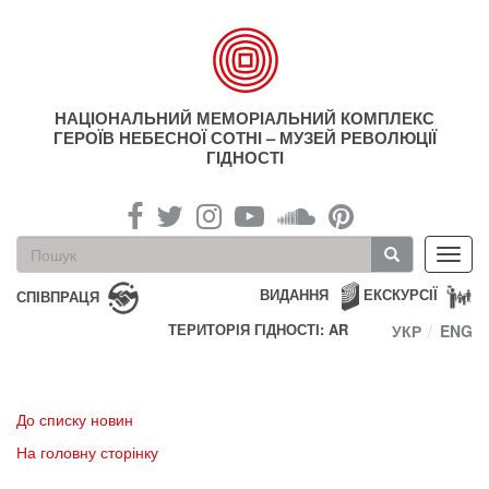
Перейти
до
основного
матеріалу
НАЦІОНАЛЬНИЙ МЕМОРІАЛЬНИЙ КОМПЛЕКС
ГЕРОЇВ НЕБЕСНОЇ СОТНІ – МУЗЕЙ РЕВОЛЮЦІЇ
ГІДНОСТІ
Пошукова
Toggl
форма
navig
Пошук
ВИДАННЯ
ЕКСКУРСІЇ
СПІВПРАЦЯ
ТЕРИТОРІЯ ГІДНОСТІ: AR
УКР
ENG
До списку новин
На головну сторінку