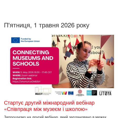
П'ятниця, 1 травня 2026 року
Стартує другий міжнародний вебінар
«Співпраця між музеєм і школою»
Запрошуємо на другий вебінар, який заплановано в межах