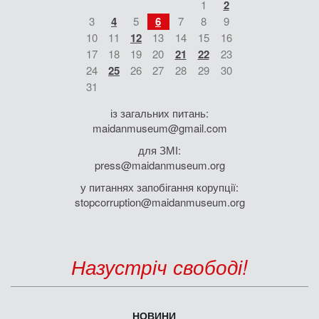
1
2
3
4
5
6
7
8
9
10
11
12
13
14
15
16
17
18
19
20
21
22
23
24
25
26
27
28
29
30
31
із загальних питань:
maidanmuseum@gmail.com
для ЗМІ:
press@maidanmuseum.org
у питаннях запобігання корупції:
stopcorruption@maidanmuseum.org
Назустріч свободі!
НОВИНИ