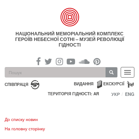
Перейти
до
основного
матеріалу
НАЦІОНАЛЬНИЙ МЕМОРІАЛЬНИЙ КОМПЛЕКС
ГЕРОЇВ НЕБЕСНОЇ СОТНІ – МУЗЕЙ РЕВОЛЮЦІЇ
ГІДНОСТІ
Пошукова
Toggl
форма
navig
Пошук
ВИДАННЯ
ЕКСКУРСІЇ
СПІВПРАЦЯ
ТЕРИТОРІЯ ГІДНОСТІ: AR
УКР
ENG
До списку новин
На головну сторінку