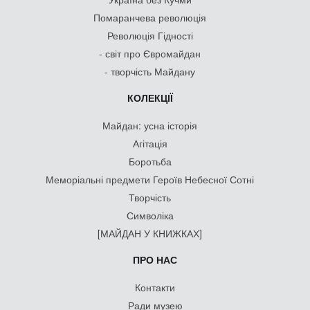
Помаранчева революція
Революція Гідності
- світ про Євромайдан
- творчість Майдану
КОЛЕКЦІЇ
Майдан: усна історія
Агітація
Боротьба
Меморіальні предмети Героїв Небесної Сотні
Творчість
Символіка
[МАЙДАН У КНИЖКАХ]
ПРО НАС
Контакти
Ради музею