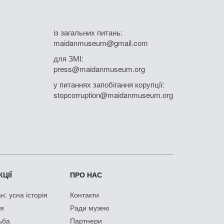
із загальних питань:
maidanmuseum@gmail.com
для ЗМІ:
press@maidanmuseum.org
у питаннях запобігання корупції:
stopcorruption@maidanmuseum.org
ЦІЇ
ПРО НАС
: усна історія
Контакти
ія
Ради музею
ьба
Партнери