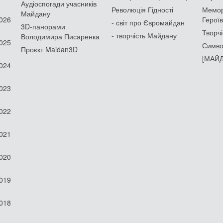
Аудіоспогади учасників
Революція Гідності
Мемор
Майдану
2026
Героїв
- світ про Євромайдан
3D-панорами
Творчі
- творчість Майдану
Володимира Писаренка
2025
Симво
Проєкт Maidan3D
[МАЙД
2024
2023
2022
2021
2020
2019
2018