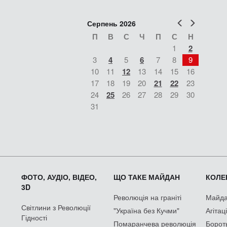
Попер
Наст
Серпень 2026
П
В
С
Ч
П
С
Н
1
2
3
4
5
6
7
8
9
10
11
12
13
14
15
16
17
18
19
20
21
22
23
24
25
26
27
28
29
30
31
ФОТО, АУДІО, ВІДЕО,
ЩО ТАКЕ МАЙДАН
КОЛЕК
3D
Революція на граніті
Майдан
Світлини з Революції
"Україна без Кучми"
Агітац
Гідності
Помаранчева революція
Борот