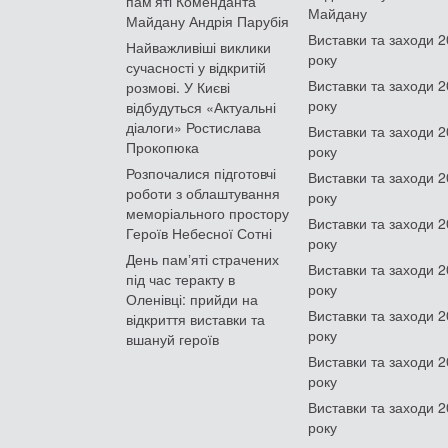
пам'яті Коменданта
Майдану
Майдану Андрія Парубія
Виставки та заходи 
Найважливіші виклики
року
сучасності у відкритій
Виставки та заходи 
розмові. У Києві
року
відбудуться «Актуальні
діалоги» Ростислава
Виставки та заходи 
Прокопюка
року
Розпочалися підготовчі
Виставки та заходи 
роботи з облаштування
року
меморіального простору
Виставки та заходи 
Героїв Небесної Сотні
року
День памʼяті страчених
Виставки та заходи 
під час теракту в
року
Оленівці: прийди на
Виставки та заходи 
відкриття виставки та
року
вшануй героїв
Виставки та заходи 
року
Виставки та заходи 
року