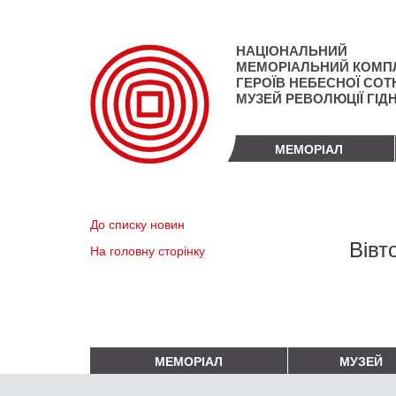
Перейти
до
основного
НАЦІОНАЛЬНИЙ
матеріалу
МЕМОРІАЛЬНИЙ КОМП
ГЕРОЇВ НЕБЕСНОЇ СОТН
МУЗЕЙ РЕВОЛЮЦІЇ ГІД
МЕМОРІАЛ
До списку новин
Вівт
На головну сторінку
МЕМОРІАЛ
МУЗЕЙ