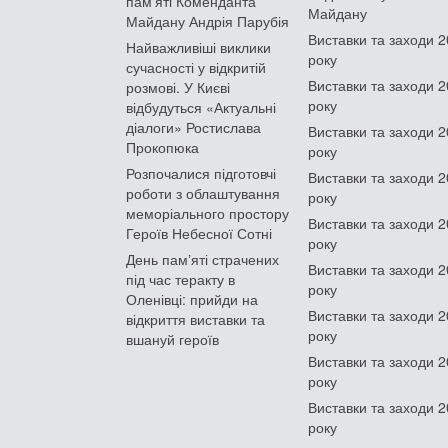
пам'яті Коменданта
Майдану
Майдану Андрія Парубія
Виставки та заходи 
Найважливіші виклики
року
сучасності у відкритій
Виставки та заходи 
розмові. У Києві
року
відбудуться «Актуальні
діалоги» Ростислава
Виставки та заходи 
Прокопюка
року
Розпочалися підготовчі
Виставки та заходи 
роботи з облаштування
року
меморіального простору
Виставки та заходи 
Героїв Небесної Сотні
року
День памʼяті страчених
Виставки та заходи 
під час теракту в
року
Оленівці: прийди на
Виставки та заходи 
відкриття виставки та
року
вшануй героїв
Виставки та заходи 
року
Виставки та заходи 
року