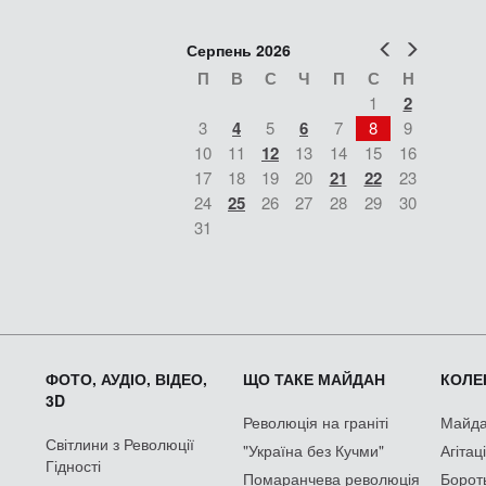
Попер
Наст
Серпень 2026
П
В
С
Ч
П
С
Н
1
2
3
4
5
6
7
8
9
10
11
12
13
14
15
16
17
18
19
20
21
22
23
24
25
26
27
28
29
30
31
ФОТО, АУДІО, ВІДЕО,
ЩО ТАКЕ МАЙДАН
КОЛЕК
3D
Революція на граніті
Майдан
Світлини з Революції
"Україна без Кучми"
Агітац
Гідності
Помаранчева революція
Борот