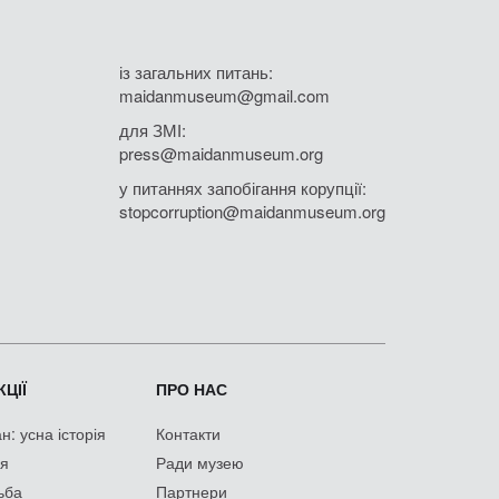
із загальних питань:
maidanmuseum@gmail.com
для ЗМІ:
press@maidanmuseum.org
у питаннях запобігання корупції:
stopcorruption@maidanmuseum.org
ЦІЇ
ПРО НАС
: усна історія
Контакти
ія
Ради музею
ьба
Партнери