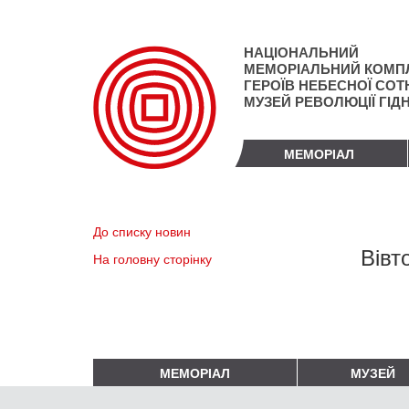
Перейти
до
основного
НАЦІОНАЛЬНИЙ
матеріалу
МЕМОРІАЛЬНИЙ КОМП
ГЕРОЇВ НЕБЕСНОЇ СОТН
МУЗЕЙ РЕВОЛЮЦІЇ ГІД
МЕМОРІАЛ
До списку новин
Вівт
На головну сторінку
МЕМОРІАЛ
МУЗЕЙ