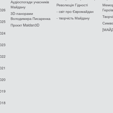
Аудіоспогади учасників
Революція Гідності
Мемор
Майдану
2026
Героїв
- світ про Євромайдан
3D-панорами
Творчі
- творчість Майдану
Володимира Писаренка
2025
Симво
Проєкт Maidan3D
[МАЙД
2024
2023
2022
2021
2020
2019
2018