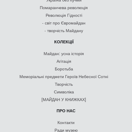
Помаранчева революція
Революція Гідності
- світ про Євромайдан
- творчість Майдану
КОЛЕКЦІЇ
Майдан: усна історія
Агітація
Боротьба
Меморіальні предмети Героїв Небесної Сотні
Творчість
Символіка
[МАЙДАН У КНИЖКАХ]
ПРО НАС
Контакти
Ради музею