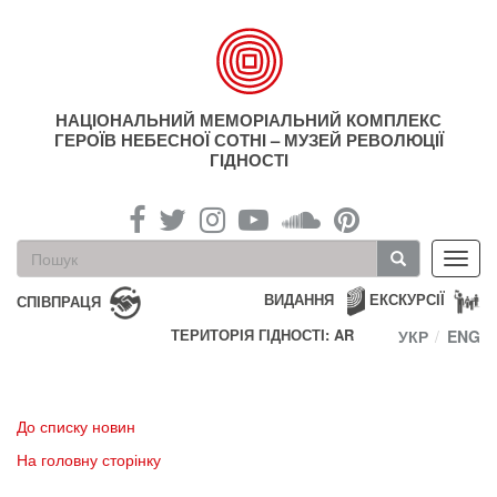
Перейти
до
основного
матеріалу
НАЦІОНАЛЬНИЙ МЕМОРІАЛЬНИЙ КОМПЛЕКС
ГЕРОЇВ НЕБЕСНОЇ СОТНІ – МУЗЕЙ РЕВОЛЮЦІЇ
ГІДНОСТІ
Пошукова
Toggl
форма
navig
Пошук
ВИДАННЯ
ЕКСКУРСІЇ
СПІВПРАЦЯ
ТЕРИТОРІЯ ГІДНОСТІ: AR
УКР
ENG
До списку новин
На головну сторінку