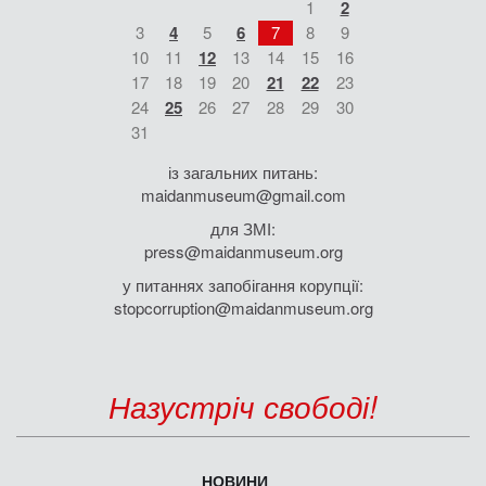
1
2
3
4
5
6
7
8
9
10
11
12
13
14
15
16
17
18
19
20
21
22
23
24
25
26
27
28
29
30
31
із загальних питань:
maidanmuseum@gmail.com
для ЗМІ:
press@maidanmuseum.org
у питаннях запобігання корупції:
stopcorruption@maidanmuseum.org
Назустріч свободі!
НОВИНИ