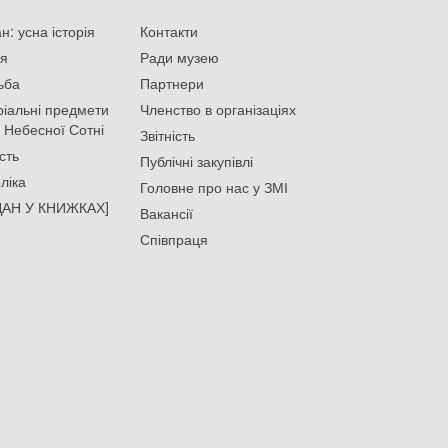
: усна історія
Контакти
ія
Ради музею
ьба
Партнери
іальні предмети
Членство в організаціях
 Небесної Сотні
Звітність
сть
Публічні закупівлі
ліка
Головне про нас у ЗМІ
АН У КНИЖКАХ]
Вакансії
Співпраця