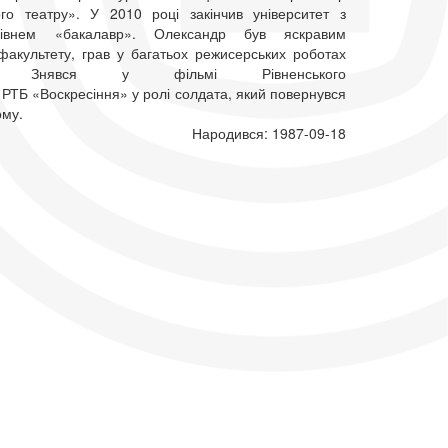
го театру». У 2010 році закінчив університет з
рівнем «бакалавр». Олександр був яскравим
факультету, грав у багатьох режисерських роботах
ів. Знявся у фільмі Рівненського
РТБ «Воскресіння» у ролі солдата, який повернувся
ому.
Народився: 1987-09-18