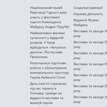
Національний музей
Соціальні кампанії
Революції Гідності взяв
Наукова діяльність
участь у фестивалі
Видання Музею
пам'яті Коменданта
Майдану
Майдану Андрія Парубія
Виставки та заходи 
Найважливіші виклики
року
сучасності у відкритій
Виставки та заходи 
розмові. У Києві
року
відбудуться «Актуальні
діалоги» Ростислава
Виставки та заходи 
Прокопюка
року
Розпочалися підготовчі
Виставки та заходи 
роботи з облаштування
року
меморіального простору
Виставки та заходи 
Героїв Небесної Сотні
року
День памʼяті страчених
Виставки та заходи 
під час теракту в
року
Оленівці: прийди на
Виставки та заходи 
відкриття виставки та
року
вшануй героїв