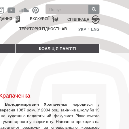
Пошукова
форма
Пошук
ДАННЯ
ЕКСКУРСІЇ
СПІВПРАЦЯ
ТЕРИТОРІЯ ГІДНОСТІ: AR
УКР
ENG
КОАЛІЦІЯ ПАМ'ЯТІ
 Храпаченка
р Володимирович Храпаченко
народився у
вересня 1987 року. У 2004 році закінчив школу № 19
 на художньо-педагогічний факультет Рівненського
 гуманітарного університету. Навчання проходив на
еатральної режисури за спеціальністю «режисер