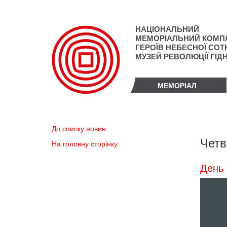
Перейти
до
основного
НАЦІОНАЛЬНИЙ
матеріалу
МЕМОРІАЛЬНИЙ КОМП
ГЕРОЇВ НЕБЕСНОЇ СОТН
МУЗЕЙ РЕВОЛЮЦІЇ ГІД
МЕМОРІАЛ
До списку новин
Четв
На головну сторінку
День 