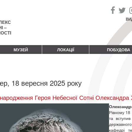
ВИ
ЛЕКС
І –
НОСТІ
МУЗЕЙ
ЛОКАЦІЇ
ПОБУДОВА
ер, 18 вересня 2025 року
народження Героя Небесної Сотні Олександра
Олександ
Рівному 18 
та вступив
державного
кафедрі т