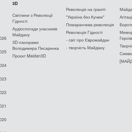
3D
Революція на граніті
Майдан
Світлини з Революції
"Україна без Кучми"
Агітац
Гідності
Помаранчева революція
Борот
Аудіоспогади учасників
Революція Гідності
Мемор
Майдану
2026
Героїв
- світ про Євромайдан
3D-панорами
Творчі
- творчість Майдану
Володимира Писаренка
2025
Симво
Проєкт Maidan3D
[МАЙД
2024
2023
2022
2021
2020