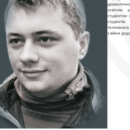
драматично
освітнім 
студентом 
студент
телеканалу 
з війни дод