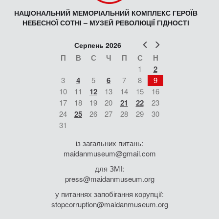
НАЦІОНАЛЬНИЙ МЕМОРІАЛЬНИЙ КОМПЛЕКС ГЕРОЇВ
НЕБЕСНОЇ СОТНІ – МУЗЕЙ РЕВОЛЮЦІЇ ГІДНОСТІ
Попер
Наст
Серпень 2026
П
В
С
Ч
П
С
Н
1
2
3
4
5
6
7
8
9
10
11
12
13
14
15
16
17
18
19
20
21
22
23
24
25
26
27
28
29
30
31
із загальних питань:
maidanmuseum@gmail.com
для ЗМІ:
press@maidanmuseum.org
у питаннях запобігання корупції:
stopcorruption@maidanmuseum.org