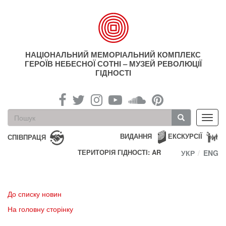
Перейти
до
основного
матеріалу
НАЦІОНАЛЬНИЙ МЕМОРІАЛЬНИЙ КОМПЛЕКС
ГЕРОЇВ НЕБЕСНОЇ СОТНІ – МУЗЕЙ РЕВОЛЮЦІЇ
ГІДНОСТІ
Пошукова
Toggl
форма
navig
Пошук
ВИДАННЯ
ЕКСКУРСІЇ
СПІВПРАЦЯ
ТЕРИТОРІЯ ГІДНОСТІ: AR
УКР
ENG
До списку новин
На головну сторінку