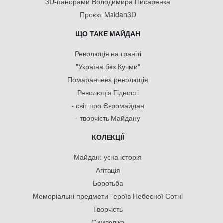
3D-панорами Володимира Писаренка
Проєкт Maidan3D
ЩО ТАКЕ МАЙДАН
Революція на граніті
"Україна без Кучми"
Помаранчева революція
Революція Гідності
- світ про Євромайдан
- творчість Майдану
КОЛЕКЦІЇ
Майдан: усна історія
Агітація
Боротьба
Меморіальні предмети Героїв Небесної Сотні
Творчість
Символіка