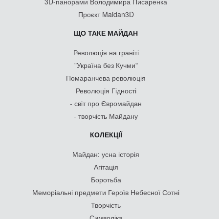
3D-панорами Володимира Писаренка
Проєкт Maidan3D
ЩО ТАКЕ МАЙДАН
Революція на граніті
"Україна без Кучми"
Помаранчева революція
Революція Гідності
- світ про Євромайдан
- творчість Майдану
КОЛЕКЦІЇ
Майдан: усна історія
Агітація
Боротьба
Меморіальні предмети Героїв Небесної Сотні
Творчість
Символіка