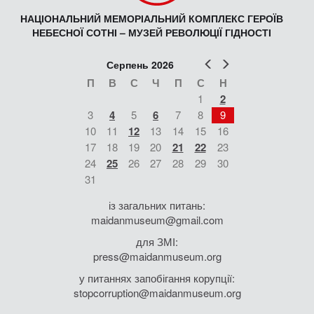
НАЦІОНАЛЬНИЙ МЕМОРІАЛЬНИЙ КОМПЛЕКС ГЕРОЇВ
НЕБЕСНОЇ СОТНІ – МУЗЕЙ РЕВОЛЮЦІЇ ГІДНОСТІ
Попер
Наст
Серпень 2026
П
В
С
Ч
П
С
Н
1
2
3
4
5
6
7
8
9
10
11
12
13
14
15
16
17
18
19
20
21
22
23
24
25
26
27
28
29
30
31
із загальних питань:
maidanmuseum@gmail.com
для ЗМІ:
press@maidanmuseum.org
у питаннях запобігання корупції:
stopcorruption@maidanmuseum.org