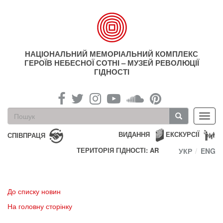
Перейти
до
основного
матеріалу
НАЦІОНАЛЬНИЙ МЕМОРІАЛЬНИЙ КОМПЛЕКС
ГЕРОЇВ НЕБЕСНОЇ СОТНІ – МУЗЕЙ РЕВОЛЮЦІЇ
ГІДНОСТІ
Пошукова
Toggl
форма
navig
Пошук
ВИДАННЯ
ЕКСКУРСІЇ
СПІВПРАЦЯ
ТЕРИТОРІЯ ГІДНОСТІ: AR
УКР
ENG
До списку новин
На головну сторінку