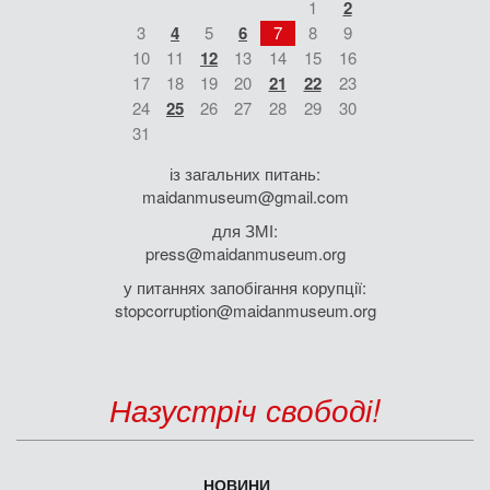
1
2
3
4
5
6
7
8
9
10
11
12
13
14
15
16
17
18
19
20
21
22
23
24
25
26
27
28
29
30
31
із загальних питань:
maidanmuseum@gmail.com
для ЗМІ:
press@maidanmuseum.org
у питаннях запобігання корупції:
stopcorruption@maidanmuseum.org
Назустріч свободі!
НОВИНИ