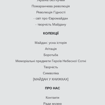
Помаранчева революція
Революція Гідності
- світ про Євромайдан
- творчість Майдану
КОЛЕКЦІЇ
Майдан: усна історія
Агітація
Боротьба
Меморіальні предмети Героїв Небесної Сотні
Творчість
Символіка
[МАЙДАН У КНИЖКАХ]
ПРО НАС
Контакти
Ради музею