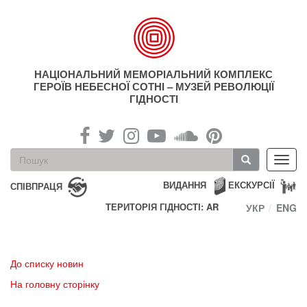
Перейти
до
основного
матеріалу
НАЦІОНАЛЬНИЙ МЕМОРІАЛЬНИЙ КОМПЛЕКС
ГЕРОЇВ НЕБЕСНОЇ СОТНІ – МУЗЕЙ РЕВОЛЮЦІЇ
ГІДНОСТІ
Пошукова
Toggl
форма
navig
Пошук
ВИДАННЯ
ЕКСКУРСІЇ
СПІВПРАЦЯ
ТЕРИТОРІЯ ГІДНОСТІ: AR
УКР
ENG
До списку новин
На головну сторінку