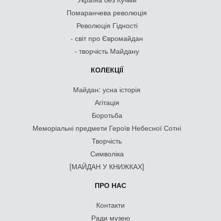
Помаранчева революція
Революція Гідності
- світ про Євромайдан
- творчість Майдану
КОЛЕКЦІЇ
Майдан: усна історія
Агітація
Боротьба
Меморіальні предмети Героїв Небесної Сотні
Творчість
Символіка
[МАЙДАН У КНИЖКАХ]
ПРО НАС
Контакти
Ради музею