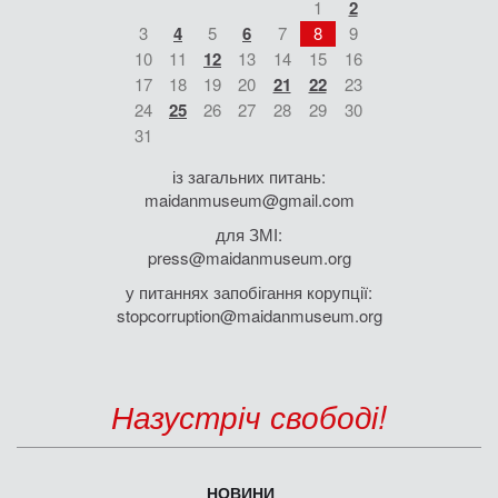
1
2
3
4
5
6
7
8
9
10
11
12
13
14
15
16
17
18
19
20
21
22
23
24
25
26
27
28
29
30
31
із загальних питань:
maidanmuseum@gmail.com
для ЗМІ:
press@maidanmuseum.org
у питаннях запобігання корупції:
stopcorruption@maidanmuseum.org
Назустріч свободі!
НОВИНИ