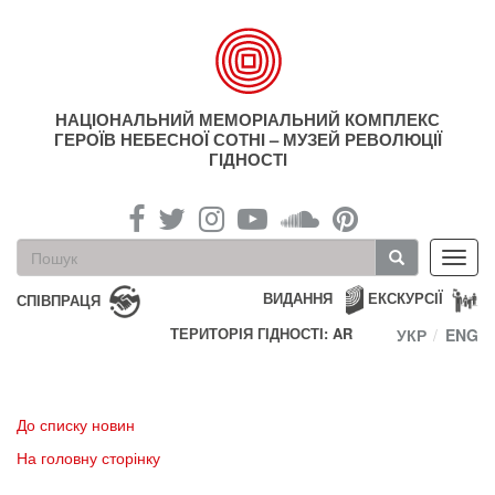
Перейти
до
основного
матеріалу
НАЦІОНАЛЬНИЙ МЕМОРІАЛЬНИЙ КОМПЛЕКС
ГЕРОЇВ НЕБЕСНОЇ СОТНІ – МУЗЕЙ РЕВОЛЮЦІЇ
ГІДНОСТІ
Пошукова
Toggl
форма
navig
Пошук
ВИДАННЯ
ЕКСКУРСІЇ
СПІВПРАЦЯ
ТЕРИТОРІЯ ГІДНОСТІ: AR
УКР
ENG
До списку новин
На головну сторінку