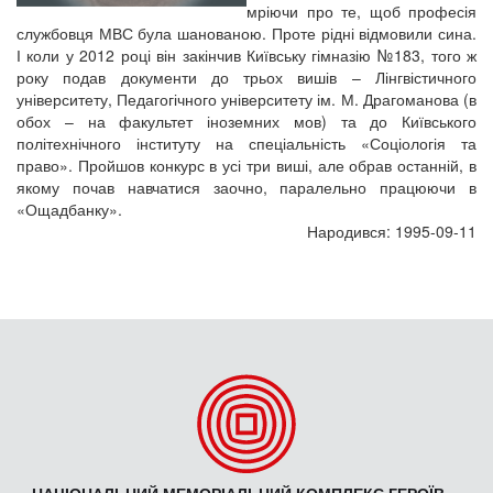
мріючи про те, щоб професія
службовця МВС була шанованою. Проте рідні відмовили сина.
І коли у 2012 році він закінчив Київську гімназію №183, того ж
року подав документи до трьох вишів – Лінгвістичного
університету, Педагогічного університету ім. М. Драгоманова (в
обох – на факультет іноземних мов) та до Київського
політехнічного інституту на спеціальність «Соціологія та
право». Пройшов конкурс в усі три виші, але обрав останній, в
якому почав навчатися заочно, паралельно працюючи в
«Ощадбанку».
Народився: 1995-09-11