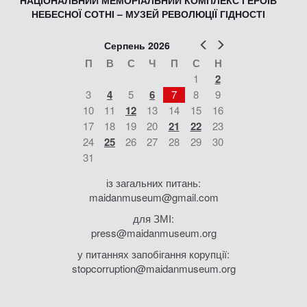
НАЦІОНАЛЬНИЙ МЕМОРІАЛЬНИЙ КОМПЛЕКС ГЕРОЇВ
НЕБЕСНОЇ СОТНІ – МУЗЕЙ РЕВОЛЮЦІЇ ГІДНОСТІ
Попер
Наст
Серпень 2026
П
В
С
Ч
П
С
Н
1
2
3
4
5
6
7
8
9
10
11
12
13
14
15
16
17
18
19
20
21
22
23
24
25
26
27
28
29
30
31
із загальних питань:
maidanmuseum@gmail.com
для ЗМІ:
press@maidanmuseum.org
у питаннях запобігання корупції:
stopcorruption@maidanmuseum.org