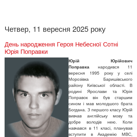
Четвер, 11 вересня 2025 року
День народження Героя Небесної Сотні
Юрія Поправки
Юрій Юрійович
Поправка
народився 11
вересня 1995 року у селі
Морозівка Баришівського
району Київської області. В
родині Ярослави та Юрія
Поправок він був старшим
сином і мав молодшого брата
Богдана. З першого класу Юрій
вивчав англійську мову та
добре володів нею. Коли
навчався в 11 класі, планував
вступити в Академію МВС,