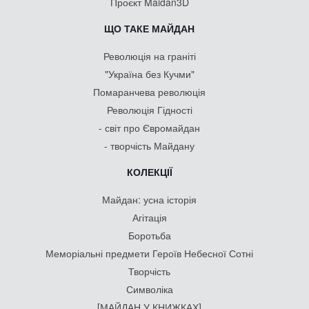
Проєкт Maidan3D
ЩО ТАКЕ МАЙДАН
Революція на граніті
"Україна без Кучми"
Помаранчева революція
Революція Гідності
- світ про Євромайдан
- творчість Майдану
КОЛЕКЦІЇ
Майдан: усна історія
Агітація
Боротьба
Меморіальні предмети Героїв Небесної Сотні
Творчість
Символіка
[МАЙДАН У КНИЖКАХ]