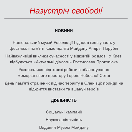
Назустріч свободі!
НОВИНИ
Національний музей Революції Гідності взяв участь у
фестивалі пам'яті Коменданта Майдану Андрія Парубія
Найважливіші виклики сучасності у відкритій розмові. У Києві
відбудуться «Актуальні діалоги» Ростислава Прокопюка
Розпочалися підготовчі роботи з облаштування
меморіального простору Героїв Небесної Сотні
День памʼяті страчених під час теракту в Оленівці: прийди на
відкриття виставки та вшануй героїв
ДІЯЛЬНІСТЬ
Соціальні кампанії
Наукова діяльність
Видання Музею Майдану