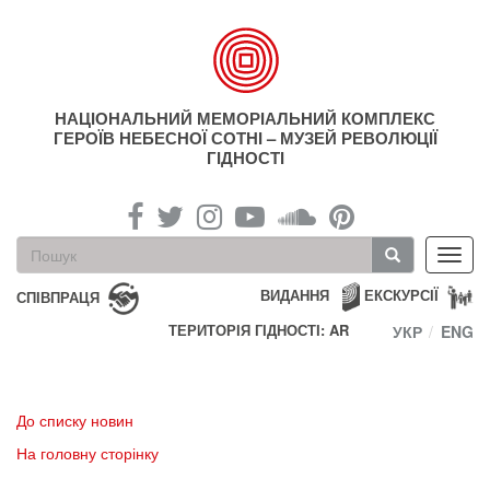
Перейти
до
основного
матеріалу
НАЦІОНАЛЬНИЙ МЕМОРІАЛЬНИЙ КОМПЛЕКС
ГЕРОЇВ НЕБЕСНОЇ СОТНІ – МУЗЕЙ РЕВОЛЮЦІЇ
ГІДНОСТІ
Пошукова
Toggl
форма
navig
Пошук
ВИДАННЯ
ЕКСКУРСІЇ
СПІВПРАЦЯ
ТЕРИТОРІЯ ГІДНОСТІ: AR
УКР
ENG
До списку новин
На головну сторінку