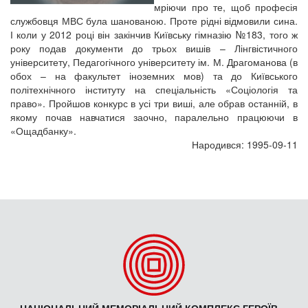
мріючи про те, щоб професія
службовця МВС була шанованою. Проте рідні відмовили сина.
І коли у 2012 році він закінчив Київську гімназію №183, того ж
року подав документи до трьох вишів – Лінгвістичного
університету, Педагогічного університету ім. М. Драгоманова (в
обох – на факультет іноземних мов) та до Київського
політехнічного інституту на спеціальність «Соціологія та
право». Пройшов конкурс в усі три виші, але обрав останній, в
якому почав навчатися заочно, паралельно працюючи в
«Ощадбанку».
Народився: 1995-09-11