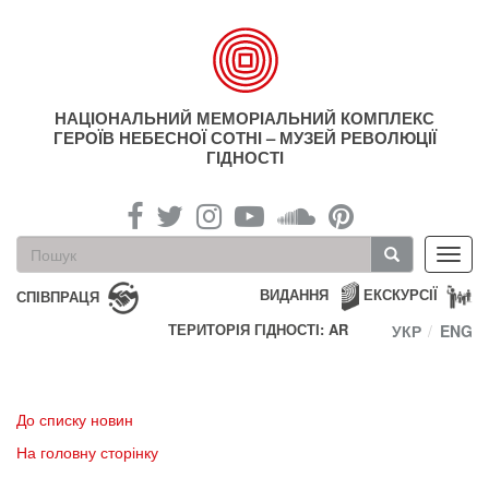
Перейти
до
основного
матеріалу
НАЦІОНАЛЬНИЙ МЕМОРІАЛЬНИЙ КОМПЛЕКС
ГЕРОЇВ НЕБЕСНОЇ СОТНІ – МУЗЕЙ РЕВОЛЮЦІЇ
ГІДНОСТІ
Пошукова
Toggl
форма
navig
Пошук
ВИДАННЯ
ЕКСКУРСІЇ
СПІВПРАЦЯ
ТЕРИТОРІЯ ГІДНОСТІ: AR
УКР
ENG
До списку новин
На головну сторінку