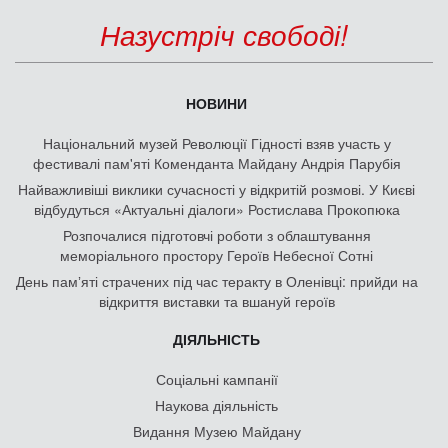
Назустріч свободі!
НОВИНИ
Національний музей Революції Гідності взяв участь у
фестивалі пам'яті Коменданта Майдану Андрія Парубія
Найважливіші виклики сучасності у відкритій розмові. У Києві
відбудуться «Актуальні діалоги» Ростислава Прокопюка
Розпочалися підготовчі роботи з облаштування
меморіального простору Героїв Небесної Сотні
День памʼяті страчених під час теракту в Оленівці: прийди на
відкриття виставки та вшануй героїв
ДІЯЛЬНІСТЬ
Соціальні кампанії
Наукова діяльність
Видання Музею Майдану