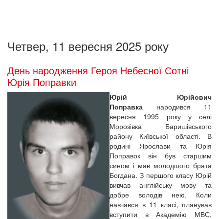
Четвер, 11 вересня 2025 року
День народження Героя Небесної Сотні
Юрія Поправки
Юрій Юрійович
Поправка
народився 11
вересня 1995 року у селі
Морозівка Баришівського
району Київської області. В
родині Ярослави та Юрія
Поправок він був старшим
сином і мав молодшого брата
Богдана. З першого класу Юрій
вивчав англійську мову та
добре володів нею. Коли
навчався в 11 класі, планував
вступити в Академію МВС,