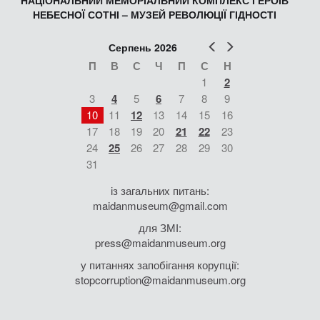
НАЦІОНАЛЬНИЙ МЕМОРІАЛЬНИЙ КОМПЛЕКС ГЕРОЇВ
НЕБЕСНОЇ СОТНІ – МУЗЕЙ РЕВОЛЮЦІЇ ГІДНОСТІ
Попер
Наст
Серпень 2026
П
В
С
Ч
П
С
Н
1
2
3
4
5
6
7
8
9
10
11
12
13
14
15
16
17
18
19
20
21
22
23
24
25
26
27
28
29
30
31
із загальних питань:
maidanmuseum@gmail.com
для ЗМІ:
press@maidanmuseum.org
у питаннях запобігання корупції:
stopcorruption@maidanmuseum.org