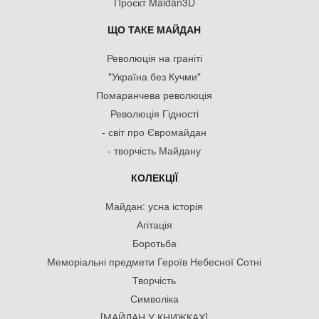
Проєкт Maidan3D
ЩО ТАКЕ МАЙДАН
Революція на граніті
"Україна без Кучми"
Помаранчева революція
Революція Гідності
- світ про Євромайдан
- творчість Майдану
КОЛЕКЦІЇ
Майдан: усна історія
Агітація
Боротьба
Меморіальні предмети Героїв Небесної Сотні
Творчість
Символіка
[МАЙДАН У КНИЖКАХ]