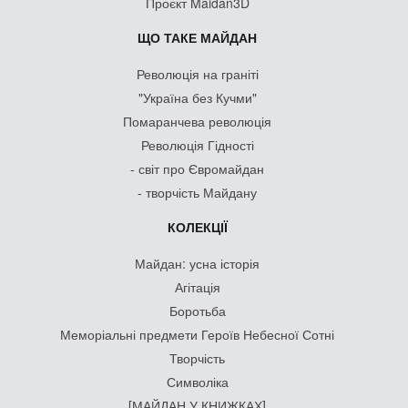
Проєкт Maidan3D
ЩО ТАКЕ МАЙДАН
Революція на граніті
"Україна без Кучми"
Помаранчева революція
Революція Гідності
- світ про Євромайдан
- творчість Майдану
КОЛЕКЦІЇ
Майдан: усна історія
Агітація
Боротьба
Меморіальні предмети Героїв Небесної Сотні
Творчість
Символіка
[МАЙДАН У КНИЖКАХ]