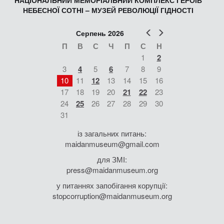
НАЦІОНАЛЬНИЙ МЕМОРІАЛЬНИЙ КОМПЛЕКС ГЕРОЇВ
НЕБЕСНОЇ СОТНІ – МУЗЕЙ РЕВОЛЮЦІЇ ГІДНОСТІ
Попер
Наст
Серпень 2026
П
В
С
Ч
П
С
Н
1
2
3
4
5
6
7
8
9
10
11
12
13
14
15
16
17
18
19
20
21
22
23
24
25
26
27
28
29
30
31
із загальних питань:
maidanmuseum@gmail.com
для ЗМІ:
press@maidanmuseum.org
у питаннях запобігання корупції:
stopcorruption@maidanmuseum.org