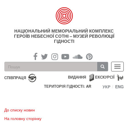
Перейти
до
основного
матеріалу
НАЦІОНАЛЬНИЙ МЕМОРІАЛЬНИЙ КОМПЛЕКС
ГЕРОЇВ НЕБЕСНОЇ СОТНІ – МУЗЕЙ РЕВОЛЮЦІЇ
ГІДНОСТІ
Пошукова
Toggl
форма
navig
Пошук
ВИДАННЯ
ЕКСКУРСІЇ
СПІВПРАЦЯ
ТЕРИТОРІЯ ГІДНОСТІ: AR
УКР
ENG
До списку новин
На головну сторінку