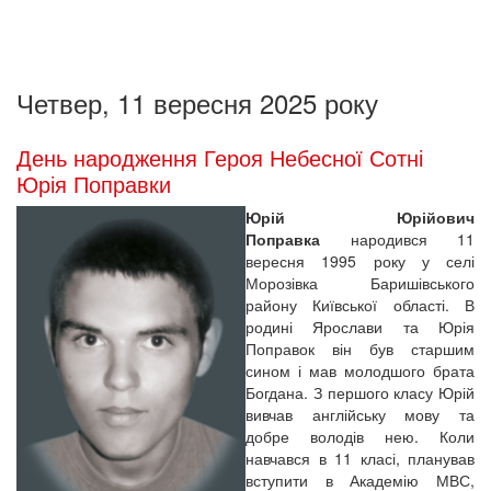
Четвер, 11 вересня 2025 року
День народження Героя Небесної Сотні
Юрія Поправки
Юрій Юрійович
Поправка
народився 11
вересня 1995 року у селі
Морозівка Баришівського
району Київської області. В
родині Ярослави та Юрія
Поправок він був старшим
сином і мав молодшого брата
Богдана. З першого класу Юрій
вивчав англійську мову та
добре володів нею. Коли
навчався в 11 класі, планував
вступити в Академію МВС,