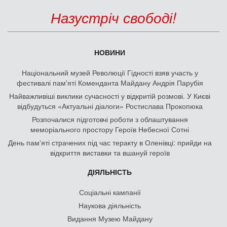
Назустріч свободі!
НОВИНИ
Національний музей Революції Гідності взяв участь у
фестивалі пам'яті Коменданта Майдану Андрія Парубія
Найважливіші виклики сучасності у відкритій розмові. У Києві
відбудуться «Актуальні діалоги» Ростислава Прокопюка
Розпочалися підготовчі роботи з облаштування
меморіального простору Героїв Небесної Сотні
День памʼяті страчених під час теракту в Оленівці: прийди на
відкриття виставки та вшануй героїв
ДІЯЛЬНІСТЬ
Соціальні кампанії
Наукова діяльність
Видання Музею Майдану