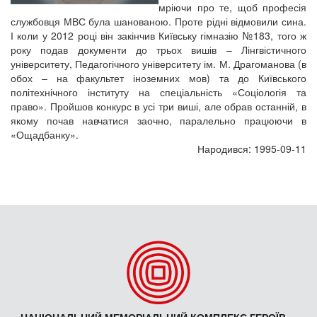
мріючи про те, щоб професія
службовця МВС була шанованою. Проте рідні відмовили сина.
І коли у 2012 році він закінчив Київську гімназію №183, того ж
року подав документи до трьох вишів – Лінгвістичного
університету, Педагогічного університету ім. М. Драгоманова (в
обох – на факультет іноземних мов) та до Київського
політехнічного інституту на спеціальність «Соціологія та
право». Пройшов конкурс в усі три виші, але обрав останній, в
якому почав навчатися заочно, паралельно працюючи в
«Ощадбанку».
Народився: 1995-09-11