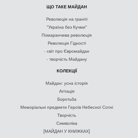
ЩО ТАКЕ МАЙДАН
Революція на граніті
"Україна без Кучми"
Помаранчева революція
Революція Гідності
- світ про Євромайдан
- творчість Майдану
КОЛЕКЦІЇ
Майдан: усна історія
Агітація
Боротьба
Меморіальні предмети Героїв Небесної Сотні
Творчість
Символіка
[МАЙДАН У КНИЖКАХ]