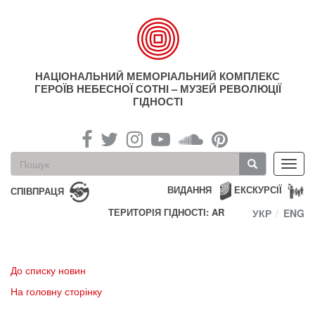
Перейти
до
основного
матеріалу
НАЦІОНАЛЬНИЙ МЕМОРІАЛЬНИЙ КОМПЛЕКС
ГЕРОЇВ НЕБЕСНОЇ СОТНІ – МУЗЕЙ РЕВОЛЮЦІЇ
ГІДНОСТІ
Пошукова
Toggl
форма
navig
Пошук
ВИДАННЯ
ЕКСКУРСІЇ
СПІВПРАЦЯ
ТЕРИТОРІЯ ГІДНОСТІ: AR
УКР
ENG
До списку новин
На головну сторінку