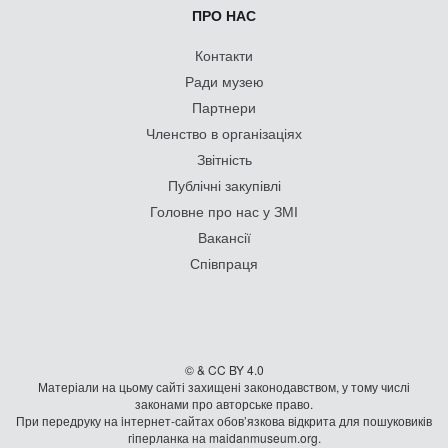
ПРО НАС
Контакти
Ради музею
Партнери
Членство в організаціях
Звітність
Публічні закупівлі
Головне про нас у ЗМІ
Вакансії
Співпраця
© & CC BY 4.0
Матеріали на цьому сайті захищені законодавством, у тому числі
законами про авторське право.
При передруку на iнтернет-сайтах обов’язкова відкрита для пошуковиків
гiперланка на maidanmuseum.org.