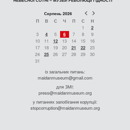
НЕБЕСНОЇ СОТНІ – МУЗЕЙ РЕВОЛЮЦІЇ ГІДНОСТІ
Попер
Наст
Серпень 2026
П
В
С
Ч
П
С
Н
1
2
3
4
5
6
7
8
9
10
11
12
13
14
15
16
17
18
19
20
21
22
23
24
25
26
27
28
29
30
31
із загальних питань:
maidanmuseum@gmail.com
для ЗМІ:
press@maidanmuseum.org
у питаннях запобігання корупції:
stopcorruption@maidanmuseum.org