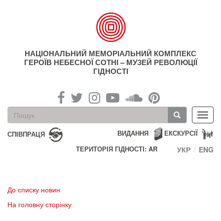
Перейти
до
основного
матеріалу
НАЦІОНАЛЬНИЙ МЕМОРІАЛЬНИЙ КОМПЛЕКС
ГЕРОЇВ НЕБЕСНОЇ СОТНІ – МУЗЕЙ РЕВОЛЮЦІЇ
ГІДНОСТІ
Пошукова
Toggl
форма
navig
Пошук
ВИДАННЯ
ЕКСКУРСІЇ
СПІВПРАЦЯ
ТЕРИТОРІЯ ГІДНОСТІ: AR
УКР
ENG
До списку новин
На головну сторінку