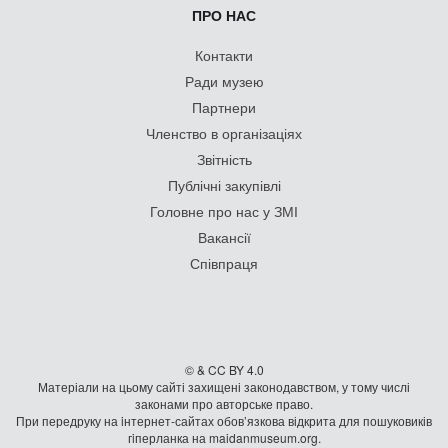
ПРО НАС
Контакти
Ради музею
Партнери
Членство в організаціях
Звітність
Публічні закупівлі
Головне про нас у ЗМІ
Вакансії
Співпраця
© & CC BY 4.0
Матеріали на цьому сайті захищені законодавством, у тому числі
законами про авторське право.
При передруку на iнтернет-сайтах обов’язкова відкрита для пошуковиків
гiперланка на maidanmuseum.org.