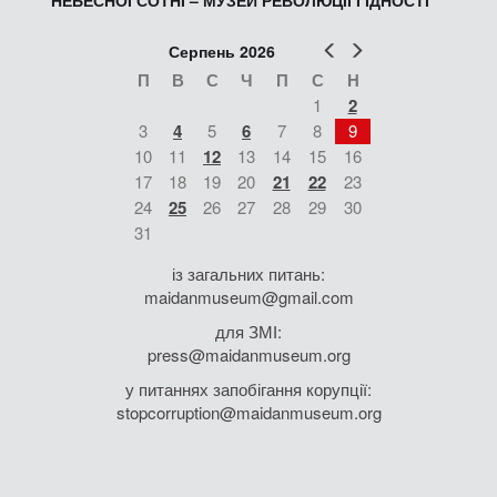
НЕБЕСНОЇ СОТНІ – МУЗЕЙ РЕВОЛЮЦІЇ ГІДНОСТІ
Попер
Наст
Серпень 2026
П
В
С
Ч
П
С
Н
1
2
3
4
5
6
7
8
9
10
11
12
13
14
15
16
17
18
19
20
21
22
23
24
25
26
27
28
29
30
31
із загальних питань:
maidanmuseum@gmail.com
для ЗМІ:
press@maidanmuseum.org
у питаннях запобігання корупції:
stopcorruption@maidanmuseum.org