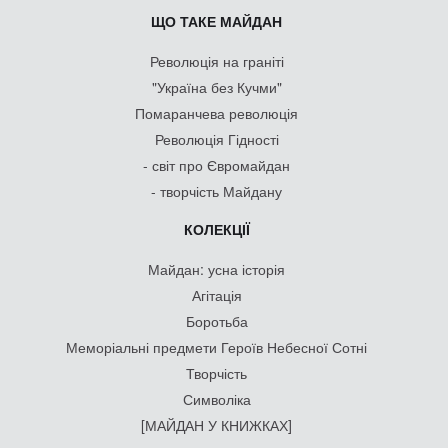
ЩО ТАКЕ МАЙДАН
Революція на граніті
"Україна без Кучми"
Помаранчева революція
Революція Гідності
- світ про Євромайдан
- творчість Майдану
КОЛЕКЦІЇ
Майдан: усна історія
Агітація
Боротьба
Меморіальні предмети Героїв Небесної Сотні
Творчість
Символіка
[МАЙДАН У КНИЖКАХ]