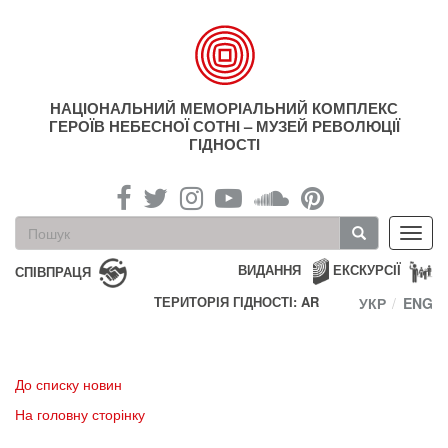
Перейти
до
основного
матеріалу
НАЦІОНАЛЬНИЙ МЕМОРІАЛЬНИЙ КОМПЛЕКС
ГЕРОЇВ НЕБЕСНОЇ СОТНІ – МУЗЕЙ РЕВОЛЮЦІЇ
ГІДНОСТІ
Пошукова
Toggl
форма
navig
Пошук
ВИДАННЯ
ЕКСКУРСІЇ
СПІВПРАЦЯ
ТЕРИТОРІЯ ГІДНОСТІ: AR
УКР
ENG
До списку новин
На головну сторінку