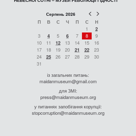
НЕБЕСНОЇ СОТНІ – МУЗЕЙ РЕВОЛЮЦІЇ ГІДНОСТІ
Попер
Наст
Серпень 2026
П
В
С
Ч
П
С
Н
1
2
3
4
5
6
7
8
9
10
11
12
13
14
15
16
17
18
19
20
21
22
23
24
25
26
27
28
29
30
31
із загальних питань:
maidanmuseum@gmail.com
для ЗМІ:
press@maidanmuseum.org
у питаннях запобігання корупції:
stopcorruption@maidanmuseum.org