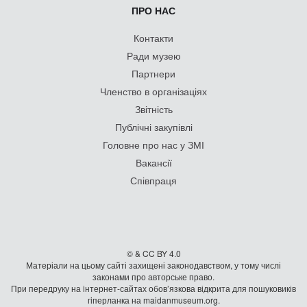
ПРО НАС
Контакти
Ради музею
Партнери
Членство в організаціях
Звітність
Публічні закупівлі
Головне про нас у ЗМІ
Вакансії
Співпраця
© & CC BY 4.0
Матеріали на цьому сайті захищені законодавством, у тому числі
законами про авторське право.
При передруку на iнтернет-сайтах обов’язкова відкрита для пошуковиків
гiперланка на maidanmuseum.org.