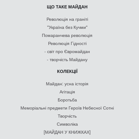
ЩО ТАКЕ МАЙДАН
Революція на граніті
"Україна без Кучми"
Помаранчева революція
Революція Гідності
- світ про Євромайдан
- творчість Майдану
КОЛЕКЦІЇ
Майдан: усна історія
Агітація
Боротьба
Меморіальні предмети Героїв Небесної Сотні
Творчість
Символіка
[МАЙДАН У КНИЖКАХ]