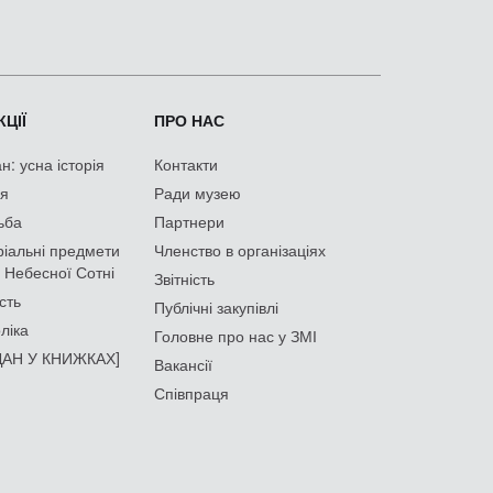
ЦІЇ
ПРО НАС
: усна історія
Контакти
ія
Ради музею
ьба
Партнери
іальні предмети
Членство в організаціях
 Небесної Сотні
Звітність
сть
Публічні закупівлі
ліка
Головне про нас у ЗМІ
АН У КНИЖКАХ]
Вакансії
Співпраця