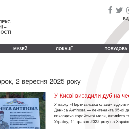
ВИ
ЛЕКС
І –
НОСТІ
МУЗЕЙ
ЛОКАЦІЇ
ПОБУДОВА
орок, 2 вересня 2025 року
У Києві висадили дуб на че
У парку «Партизанська слава» відкрили
Дениса Антіпова — лейтенанта 95-ої д
викладача корейської мови, активіста т
Україну, 11 травня 2022 року на Харків