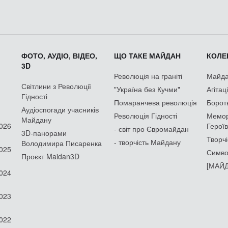
ФОТО, АУДІО, ВІДЕО,
ЩО ТАКЕ МАЙДАН
КОЛЕК
3D
Революція на граніті
Майдан
Світлини з Революції
"Україна без Кучми"
Агітац
Гідності
Помаранчева революція
Борот
Аудіоспогади учасників
Революція Гідності
Мемор
Майдану
2026
Героїв
- світ про Євромайдан
3D-панорами
Творчі
- творчість Майдану
Володимира Писаренка
2025
Симво
Проєкт Maidan3D
[МАЙД
2024
2023
2022