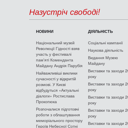
Назустріч свободі!
НОВИНИ
ДІЯЛЬНІСТЬ
Національний музей
Соціальні кампанії
Революції Гідності взяв
Наукова діяльність
участь у фестивалі
Видання Музею
пам'яті Коменданта
Майдану
Майдану Андрія Парубія
Виставки та заходи 
Найважливіші виклики
року
сучасності у відкритій
Виставки та заходи 
розмові. У Києві
року
відбудуться «Актуальні
діалоги» Ростислава
Виставки та заходи 
Прокопюка
року
Розпочалися підготовчі
Виставки та заходи 
роботи з облаштування
року
меморіального простору
Виставки та заходи 
Героїв Небесної Сотні