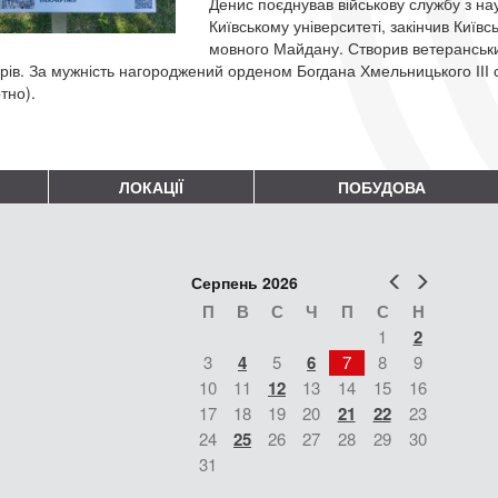
Денис поєднував військову службу з на
Київському університеті, закінчив Київ
мовного Майдану. Створив ветеранський
рів. За мужність нагороджений орденом Богдана Хмельницького ІІІ
тно).
ЛОКАЦІЇ
ПОБУДОВА
Попер
Наст
Серпень 2026
П
В
С
Ч
П
С
Н
1
2
3
4
5
6
7
8
9
10
11
12
13
14
15
16
17
18
19
20
21
22
23
24
25
26
27
28
29
30
31