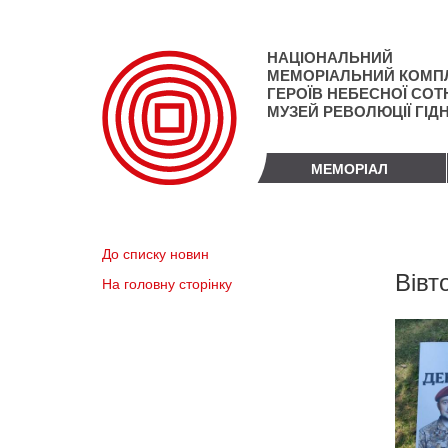
Перейти
до
основного
НАЦІОНАЛЬНИЙ
матеріалу
МЕМОРІАЛЬНИЙ КОМП
ГЕРОЇВ НЕБЕСНОЇ СОТН
МУЗЕЙ РЕВОЛЮЦІЇ ГІД
МЕМОРІАЛ
До списку новин
Вівт
На головну сторінку