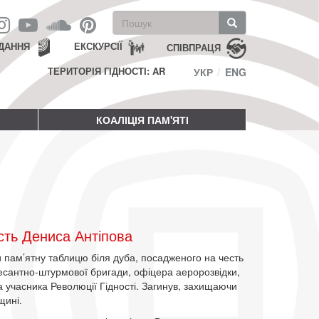
Пошукова
форма
Пошук
ДАННЯ
ЕКСКУРСІЇ
СПІВПРАЦЯ
ТЕРИТОРІЯ ГІДНОСТІ: AR
УКР
ENG
КОАЛІЦІЯ ПАМ'ЯТІ
сть Дениса Антіпова
 пам’ятну таблицю біля дуба, посадженого на честь
есантно-штурмової бригади, офіцера аеророзвідки,
а учасника Революції Гідності. Загинув, захищаючи
щині.