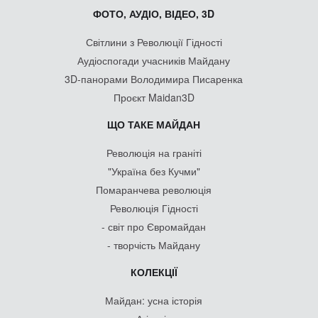
ФОТО, АУДІО, ВІДЕО, 3D
Світлини з Революції Гідності
Аудіоспогади учасників Майдану
3D-панорами Володимира Писаренка
Проєкт Maidan3D
ЩО ТАКЕ МАЙДАН
Революція на граніті
"Україна без Кучми"
Помаранчева революція
Революція Гідності
- світ про Євромайдан
- творчість Майдану
КОЛЕКЦІЇ
Майдан: усна історія