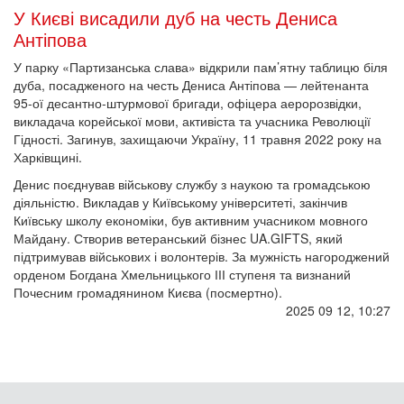
У Києві висадили дуб на честь Дениса
Антіпова
У парку «Партизанська слава» відкрили пам’ятну таблицю біля
дуба, посадженого на честь Дениса Антіпова — лейтенанта
95-ої десантно-штурмової бригади, офіцера аеророзвідки,
викладача корейської мови, активіста та учасника Революції
Гідності. Загинув, захищаючи Україну, 11 травня 2022 року на
Харківщині.
Денис поєднував військову службу з наукою та громадською
діяльністю. Викладав у Київському університеті, закінчив
Київську школу економіки, був активним учасником мовного
Майдану. Створив ветеранський бізнес UA.GIFTS, який
підтримував військових і волонтерів. За мужність нагороджений
орденом Богдана Хмельницького ІІІ ступеня та визнаний
Почесним громадянином Києва (посмертно).
2025 09 12, 10:27