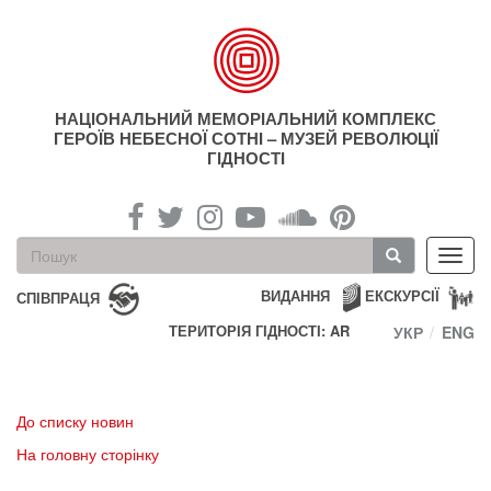
Перейти
до
основного
матеріалу
НАЦІОНАЛЬНИЙ МЕМОРІАЛЬНИЙ КОМПЛЕКС
ГЕРОЇВ НЕБЕСНОЇ СОТНІ – МУЗЕЙ РЕВОЛЮЦІЇ
ГІДНОСТІ
Пошукова
Toggl
форма
navig
Пошук
ВИДАННЯ
ЕКСКУРСІЇ
СПІВПРАЦЯ
ТЕРИТОРІЯ ГІДНОСТІ: AR
УКР
ENG
До списку новин
На головну сторінку