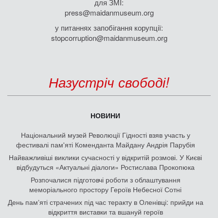
для ЗМІ:
press@maidanmuseum.org
у питаннях запобігання корупції:
stopcorruption@maidanmuseum.org
Назустріч свободі!
НОВИНИ
Національний музей Революції Гідності взяв участь у
фестивалі пам'яті Коменданта Майдану Андрія Парубія
Найважливіші виклики сучасності у відкритій розмові. У Києві
відбудуться «Актуальні діалоги» Ростислава Прокопюка
Розпочалися підготовчі роботи з облаштування
меморіального простору Героїв Небесної Сотні
День памʼяті страчених під час теракту в Оленівці: прийди на
відкриття виставки та вшануй героїв