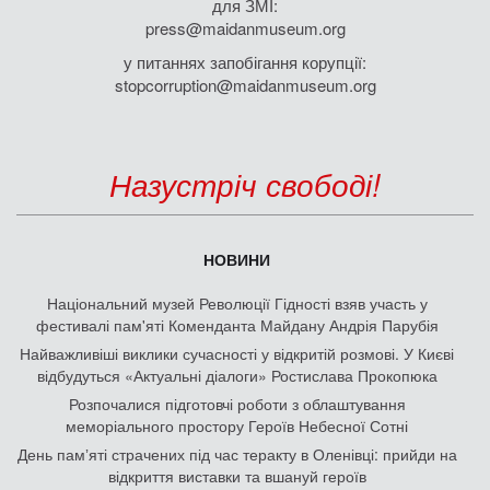
для ЗМІ:
press@maidanmuseum.org
у питаннях запобігання корупції:
stopcorruption@maidanmuseum.org
Назустріч свободі!
НОВИНИ
Національний музей Революції Гідності взяв участь у
фестивалі пам'яті Коменданта Майдану Андрія Парубія
Найважливіші виклики сучасності у відкритій розмові. У Києві
відбудуться «Актуальні діалоги» Ростислава Прокопюка
Розпочалися підготовчі роботи з облаштування
меморіального простору Героїв Небесної Сотні
День памʼяті страчених під час теракту в Оленівці: прийди на
відкриття виставки та вшануй героїв