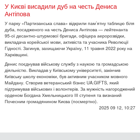
У Києві висадили дуб на честь Дениса
Антіпова
У парку «Партизанська слава» відкрили пам’ятну таблицю біля
дуба, посадженого на честь Дениса Антіпова — лейтенанта
95-ої десантно-штурмової бригади, офіцера аеророзвідки,
викладача корейської мови, активіста та учасника Революції
Гідності. Загинув, захищаючи Україну, 11 травня 2022 року на
Харківщині.
Денис поєднував військову службу з наукою та громадською
діяльністю. Викладав у Київському університеті, закінчив
Київську школу економіки, був активним учасником мовного
Майдану. Створив ветеранський бізнес UA.GIFTS, який
підтримував військових і волонтерів. За мужність нагороджений
орденом Богдана Хмельницького ІІІ ступеня та визнаний
Почесним громадянином Києва (посмертно).
2025 09 12, 10:27