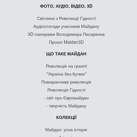
ФОТО, АУДІО, ВІДЕО, 3D
Світлини з Революції Гідності
Аудіоспогади учасників Майдану
3D-панорами Володимира Писаренка
Проєкт Maidan3D
ЩО ТАКЕ МАЙДАН
Революція на граніті
"Україна без Кучми"
Помаранчева революція
Революція Гідності
- світ про Євромайдан
- творчість Майдану
КОЛЕКЦІЇ
Майдан: усна історія