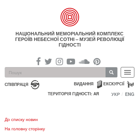
Перейти
до
основного
матеріалу
НАЦІОНАЛЬНИЙ МЕМОРІАЛЬНИЙ КОМПЛЕКС
ГЕРОЇВ НЕБЕСНОЇ СОТНІ – МУЗЕЙ РЕВОЛЮЦІЇ
ГІДНОСТІ
Пошукова
Toggl
форма
navig
Пошук
ВИДАННЯ
ЕКСКУРСІЇ
СПІВПРАЦЯ
ТЕРИТОРІЯ ГІДНОСТІ: AR
УКР
ENG
До списку новин
На головну сторінку