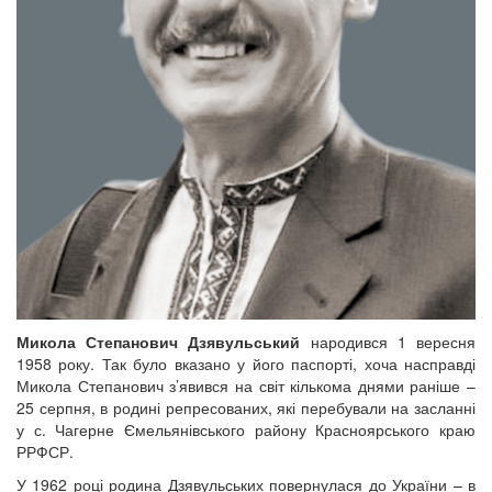
Микола Степанович Дзявульський
народився 1 вересня
1958 року. Так було вказано у його паспорті, хоча насправді
Микола Степанович з’явився на світ кількома днями раніше –
25 серпня, в родині репресованих, які перебували на засланні
у с. Чагерне Ємельянівського району Красноярського краю
РРФСР.
У 1962 році родина Дзявульських повернулася до України – в