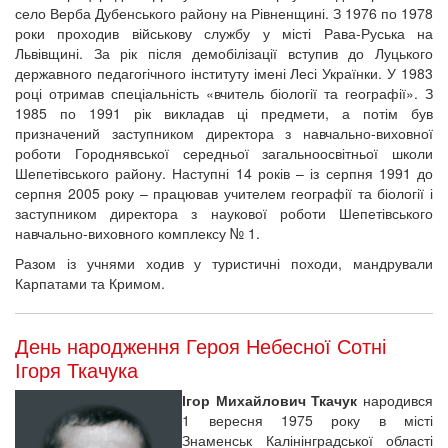
село Верба Дубенського району на Рівненщині. З 1976 по 1978
роки проходив військову службу у місті Рава-Руська на
Львівщині. За рік після демобілізації вступив до Луцького
державного педагогічного інституту імені Лесі Українки. У 1983
році отримав спеціальність «вчитель біології та географії». З
1985 по 1991 рік викладав ці предмети, а потім був
призначений заступником директора з навчально-виховної
роботи Городнявської середньої загальноосвітньої школи
Шепетівського району. Наступні 14 років – із серпня 1991 до
серпня 2005 року – працював учителем географії та біології і
заступником директора з наукової роботи Шепетівського
навчально-виховного комплексу № 1.
Разом із учнями ходив у туристичні походи, мандрували
Карпатами та Кримом.
День народження Героя Небесної Сотні
Ігоря Ткачука
Ігор Михайлович Ткачук
народився
1 вересня 1975 року в місті
Знаменськ Калінінградської області