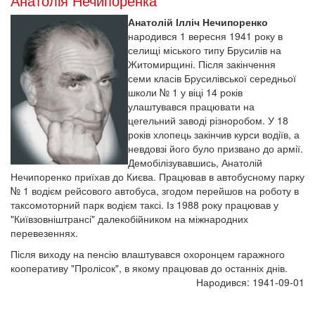
Анатолія Нечипоренка
Анатолій Ілліч Нечипоренко
народився 1 вересня 1941 року в
селищі міського типу Брусилів на
Житомирщині. Після закінчення
семи класів Брусилівської середньої
школи № 1 у віці 14 років
улаштувався працювати на
цегельний заводі різноробом. У 18
років хлопець закінчив курси водіїв, а
невдовзі його було призвано до армії.
Демобілізувавшись, Анатолій
Нечипоренко приїхав до Києва. Працював в автобусному парку
№ 1 водієм рейсового автобуса, згодом перейшов на роботу в
таксомоторний парк водієм таксі. Із 1988 року працював у
"Київзовніштрансі" далекобійником на міжнародних
перевезеннях.
Після виходу на пенсію влаштувався охоронцем гаражного
кооперативу "Пролісок", в якому працював до останніх днів.
Народився: 1941-09-01