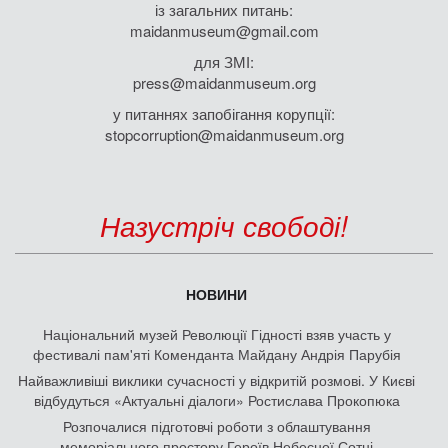
із загальних питань:
maidanmuseum@gmail.com
для ЗМІ:
press@maidanmuseum.org
у питаннях запобігання корупції:
stopcorruption@maidanmuseum.org
Назустріч свободі!
НОВИНИ
Національний музей Революції Гідності взяв участь у
фестивалі пам'яті Коменданта Майдану Андрія Парубія
Найважливіші виклики сучасності у відкритій розмові. У Києві
відбудуться «Актуальні діалоги» Ростислава Прокопюка
Розпочалися підготовчі роботи з облаштування
меморіального простору Героїв Небесної Сотні