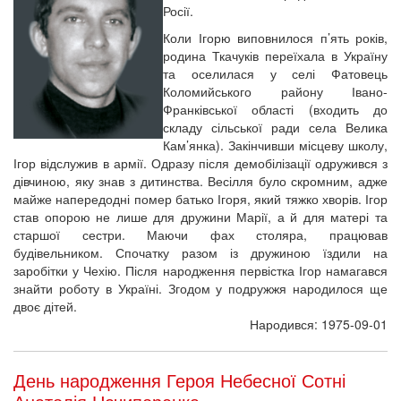
Росії.
Коли Ігорю виповнилося п’ять років,
родина Ткачуків переїхала в Україну
та оселилася у селі Фатовець
Коломийського району Івано-
Франківської області (входить до
складу сільської ради села Велика
Кам’янка). Закінчивши місцеву школу,
Ігор відслужив в армії. Одразу після демобілізації одружився з
дівчиною, яку знав з дитинства. Весілля було скромним, адже
майже напередодні помер батько Ігоря, який тяжко хворів. Ігор
став опорою не лише для дружини Марії, а й для матері та
старшої сестри. Маючи фах столяра, працював
будівельником. Спочатку разом із дружиною їздили на
заробітки у Чехію. Після народження первістка Ігор намагався
знайти роботу в Україні. Згодом у подружжя народилося ще
двоє дітей.
Народився: 1975-09-01
День народження Героя Небесної Сотні