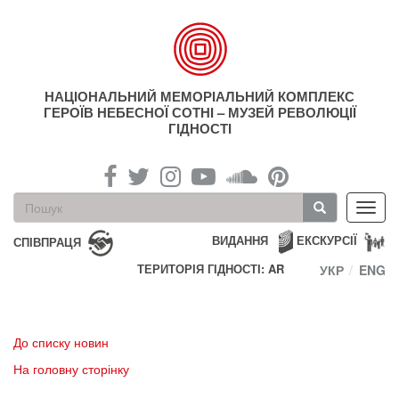
Перейти
до
основного
матеріалу
НАЦІОНАЛЬНИЙ МЕМОРІАЛЬНИЙ КОМПЛЕКС
ГЕРОЇВ НЕБЕСНОЇ СОТНІ – МУЗЕЙ РЕВОЛЮЦІЇ
ГІДНОСТІ
Пошукова
Toggl
форма
navig
Пошук
ВИДАННЯ
ЕКСКУРСІЇ
СПІВПРАЦЯ
ТЕРИТОРІЯ ГІДНОСТІ: AR
УКР
ENG
До списку новин
На головну сторінку