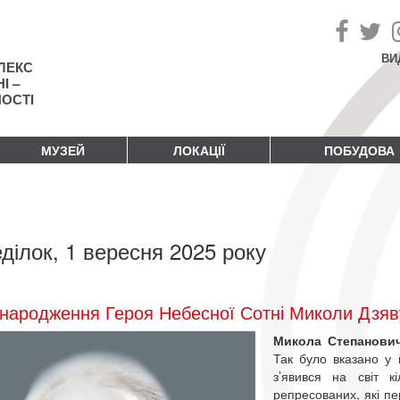
ВИ
ЛЕКС
І –
НОСТІ
МУЗЕЙ
ЛОКАЦІЇ
ПОБУДОВА
ділок, 1 вересня 2025 року
народження Героя Небесної Сотні Миколи Дзяв
Микола Степанови
Так було вказано у 
з’явився на світ 
репресованих, які пе