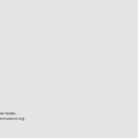
ке право.
danmuseum.org.