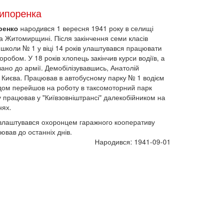
чипоренка
ренко
народився 1 вересня 1941 року в селищі
на Житомирщині. Після закінчення семи класів
 школи № 1 у віці 14 років улаштувався працювати
оробом. У 18 років хлопець закінчив курси водіїв, а
вано до армії. Демобілізувавшись, Анатолій
 Києва. Працював в автобусному парку № 1 водієм
одом перейшов на роботу в таксомоторний парк
ку працював у "Київзовніштрансі" далекобійником на
нях.
 влаштувався охоронцем гаражного кооперативу
ював до останніх днів.
Народився: 1941-09-01