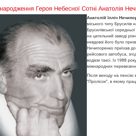
народження Героя Небесної Сотні Анатолія Не
Анатолій Ілліч Нечипо
міського типу Брусилів 
Брусилівської середньої
на цегельний заводі різн
невдовзі його було приз
Нечипоренко приїхав до
рейсового автобуса, зг
водієм таксі. Із 1988 ро
міжнародних перевезен
Після виходу на пенсію
"Пролісок", в якому прац