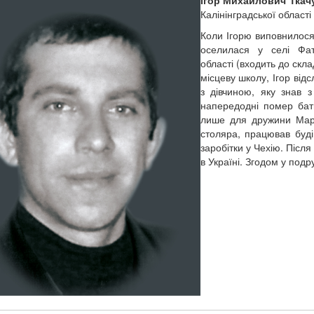
Калінінградської області 
Коли Ігорю виповнилося 
оселилася у селі Фат
області (входить до скл
місцеву школу, Ігор від
з дівчиною, яку знав 
напередодні помер бать
лише для дружини Марі
столяра, працював буді
заробітки у Чехію. Післ
в Україні. Згодом у под