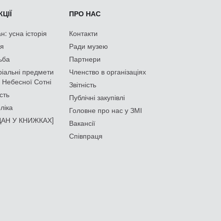
ЦІЇ
ПРО НАС
: усна історія
Контакти
ія
Ради музею
ьба
Партнери
іальні предмети
Членство в організаціях
 Небесної Сотні
Звітність
сть
Публічні закупівлі
ліка
Головне про нас у ЗМІ
АН У КНИЖКАХ]
Вакансії
Співпраця