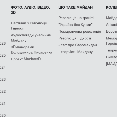
ФОТО, АУДІО, ВІДЕО,
ЩО ТАКЕ МАЙДАН
КОЛЕК
3D
Революція на граніті
Майдан
Світлини з Революції
"Україна без Кучми"
Агітац
Гідності
Помаранчева революція
Борот
Аудіоспогади учасників
Революція Гідності
Мемор
Майдану
2026
Героїв
- світ про Євромайдан
3D-панорами
Творчі
- творчість Майдану
Володимира Писаренка
2025
Симво
Проєкт Maidan3D
[МАЙД
2024
2023
2022
2021
2020