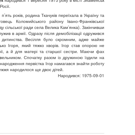
Росії.
п’ять років, родина Ткачуків переїхала в Україну та
овець Коломийського району Івано-Франківської
аду сільської ради села Велика Кам’янка). Закінчивши
служив в армії. Одразу після демобілізації одружився
з дитинства. Весілля було скромним, адже майже
ко Ігоря, який тяжко хворів. Ігор став опорою не
ї, а й для матері та старшої сестри. Маючи фах
вельником. Спочатку разом із дружиною їздили на
я народження первістка Ігор намагався знайти роботу
ружжя народилося ще двоє дітей.
Народився: 1975-09-01