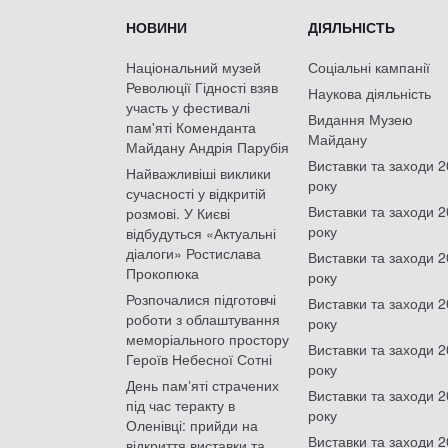
НОВИНИ
ДІЯЛЬНІСТЬ
Національний музей
Соціальні кампанії
Революції Гідності взяв
Наукова діяльність
участь у фестивалі
Видання Музею
пам'яті Коменданта
Майдану
Майдану Андрія Парубія
Виставки та заходи 
Найважливіші виклики
року
сучасності у відкритій
Виставки та заходи 
розмові. У Києві
року
відбудуться «Актуальні
діалоги» Ростислава
Виставки та заходи 
Прокопюка
року
Розпочалися підготовчі
Виставки та заходи 
роботи з облаштування
року
меморіального простору
Виставки та заходи 
Героїв Небесної Сотні
року
День памʼяті страчених
Виставки та заходи 
під час теракту в
року
Оленівці: прийди на
Виставки та заходи 
відкриття виставки та