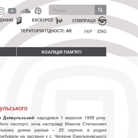
Пошукова
форма
Пошук
ДАННЯ
ЕКСКУРСІЇ
СПІВПРАЦЯ
ТЕРИТОРІЯ ГІДНОСТІ: AR
УКР
ENG
КОАЛІЦІЯ ПАМ'ЯТІ
ульського
ч Дзявульський
народився 1 вересня 1958 року.
його паспорті, хоча насправді Микола Степанович
кількома днями раніше – 25 серпня, в родині
ребували на засланні у с. Чагерне Ємельянівського