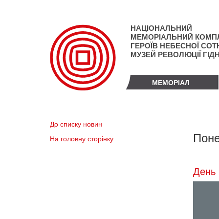
Перейти
до
основного
НАЦІОНАЛЬНИЙ
матеріалу
МЕМОРІАЛЬНИЙ КОМП
ГЕРОЇВ НЕБЕСНОЇ СОТН
МУЗЕЙ РЕВОЛЮЦІЇ ГІД
МЕМОРІАЛ
До списку новин
Поне
На головну сторінку
День 