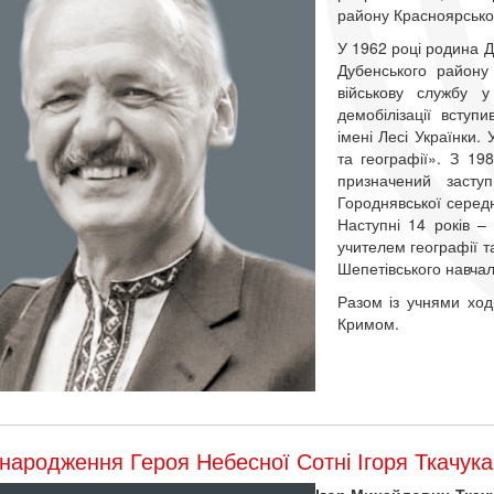
району Красноярськ
У 1962 році родина Д
Дубенського району
військову службу у
демобілізації вступ
імені Лесі Українки. 
та географії». З 19
призначений засту
Городнявської середн
Наступні 14 років 
учителем географії та
Шепетівського навча
Разом із учнями ход
Кримом.
народження Героя Небесної Сотні Ігоря Ткачука
Ігор Михайлович Ткач