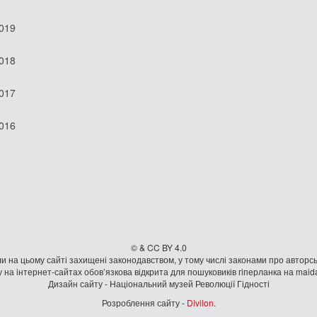
2019
2018
2017
2016
© & CC BY 4.0
и на цьому сайті захищені законодавством, у тому числі законами про авторсь
 на iнтернет-сайтах обов’язкова відкрита для пошуковиків гiперланка на mai
Дизайн сайту - Національний музей Революції Гідності
Розроблення сайту -
Divilon
.