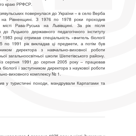
ого краю РРФСР.
зявульських повернулася до України – в село Верба
 на Рівненщині. З 1976 по 1978 роки проходив
 місті Рава-Руська на Львівщині. За рік після
ив до Луцького державного педагогічного інституту
У 1983 році отримав спеціальність «вчитель біології
85 по 1991 рік викладав ці предмети, а потім був
пником директора з навчально-виховної роботи
ьої загальноосвітньої школи Шепетівського району.
– із серпня 1991 до серпня 2005 року – працював
 біології і заступником директора з наукової роботи
льно-виховного комплексу № 1.
ив у туристичні походи, мандрували Карпатами та
ук
народився 1 вересня 1975 року в місті Знаменськ