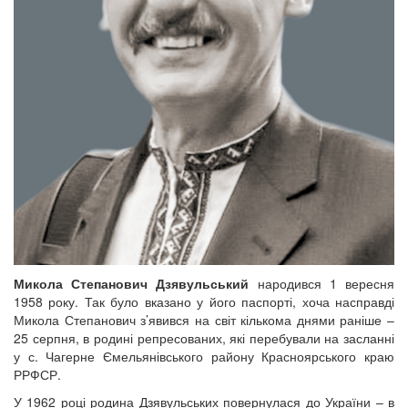
Микола Степанович Дзявульський
народився 1 вересня
1958 року. Так було вказано у його паспорті, хоча насправді
Микола Степанович з’явився на світ кількома днями раніше –
25 серпня, в родині репресованих, які перебували на засланні
у с. Чагерне Ємельянівського району Красноярського краю
РРФСР.
У 1962 році родина Дзявульських повернулася до України – в