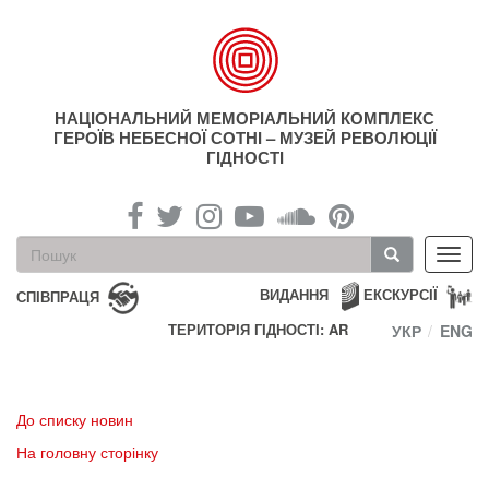
Перейти
до
основного
матеріалу
НАЦІОНАЛЬНИЙ МЕМОРІАЛЬНИЙ КОМПЛЕКС
ГЕРОЇВ НЕБЕСНОЇ СОТНІ – МУЗЕЙ РЕВОЛЮЦІЇ
ГІДНОСТІ
Пошукова
Toggl
форма
navig
Пошук
ВИДАННЯ
ЕКСКУРСІЇ
СПІВПРАЦЯ
ТЕРИТОРІЯ ГІДНОСТІ: AR
УКР
ENG
До списку новин
На головну сторінку