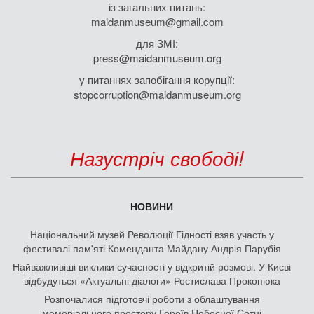
із загальних питань:
maidanmuseum@gmail.com
для ЗМІ:
press@maidanmuseum.org
у питаннях запобігання корупції:
stopcorruption@maidanmuseum.org
Назустріч свободі!
НОВИНИ
Національний музей Революції Гідності взяв участь у
фестивалі пам'яті Коменданта Майдану Андрія Парубія
Найважливіші виклики сучасності у відкритій розмові. У Києві
відбудуться «Актуальні діалоги» Ростислава Прокопюка
Розпочалися підготовчі роботи з облаштування
меморіального простору Героїв Небесної Сотні