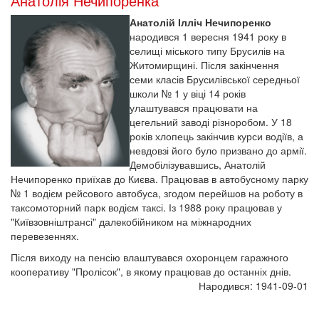
Анатолія Нечипоренка
Анатолій Ілліч Нечипоренко
народився 1 вересня 1941 року в
селищі міського типу Брусилів на
Житомирщині. Після закінчення
семи класів Брусилівської середньої
школи № 1 у віці 14 років
улаштувався працювати на
цегельний заводі різноробом. У 18
років хлопець закінчив курси водіїв, а
невдовзі його було призвано до армії.
Демобілізувавшись, Анатолій
Нечипоренко приїхав до Києва. Працював в автобусному парку
№ 1 водієм рейсового автобуса, згодом перейшов на роботу в
таксомоторний парк водієм таксі. Із 1988 року працював у
"Київзовніштрансі" далекобійником на міжнародних
перевезеннях.
Після виходу на пенсію влаштувався охоронцем гаражного
кооперативу "Пролісок", в якому працював до останніх днів.
Народився: 1941-09-01