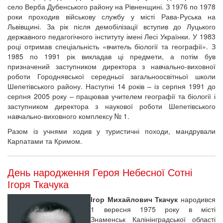
село Верба Дубенського району на Рівненщині. З 1976 по 1978
роки проходив військову службу у місті Рава-Руська на
Львівщині. За рік після демобілізації вступив до Луцького
державного педагогічного інституту імені Лесі Українки. У 1983
році отримав спеціальність «вчитель біології та географії». З
1985 по 1991 рік викладав ці предмети, а потім був
призначений заступником директора з навчально-виховної
роботи Городнявської середньої загальноосвітньої школи
Шепетівського району. Наступні 14 років – із серпня 1991 до
серпня 2005 року – працював учителем географії та біології і
заступником директора з наукової роботи Шепетівського
навчально-виховного комплексу № 1.
Разом із учнями ходив у туристичні походи, мандрували
Карпатами та Кримом.
День народження Героя Небесної Сотні
Ігоря Ткачука
Ігор Михайлович Ткачук
народився
1 вересня 1975 року в місті
Знаменськ Калінінградської області