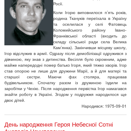
Росії.
Коли Ігорю виповнилося п’ять років,
родина Ткачуків переїхала в Україну
та оселилася у селі Фатовець
Коломийського району Івано-
Франківської області (входить до
складу сільської ради села Велика
Кам’янка). Закінчивши місцеву школу,
Ігор відслужив в армії. Одразу після демобілізації одружився з
дівчиною, яку знав з дитинства. Весілля було скромним, адже
майже напередодні помер батько Ігоря, який тяжко хворів. Ігор
став опорою не лише для дружини Марії, а й для матері та
старшої сестри. Маючи фах столяра, працював
будівельником. Спочатку разом із дружиною їздили на
заробітки у Чехію. Після народження первістка Ігор намагався
знайти роботу в Україні. Згодом у подружжя народилося ще
двоє дітей.
Народився: 1975-09-01
День народження Героя Небесної Сотні