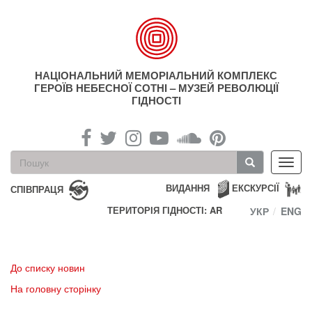
Перейти
до
основного
матеріалу
НАЦІОНАЛЬНИЙ МЕМОРІАЛЬНИЙ КОМПЛЕКС
ГЕРОЇВ НЕБЕСНОЇ СОТНІ – МУЗЕЙ РЕВОЛЮЦІЇ
ГІДНОСТІ
Пошукова
Toggl
форма
navig
Пошук
ВИДАННЯ
ЕКСКУРСІЇ
СПІВПРАЦЯ
ТЕРИТОРІЯ ГІДНОСТІ: AR
УКР
ENG
До списку новин
На головну сторінку