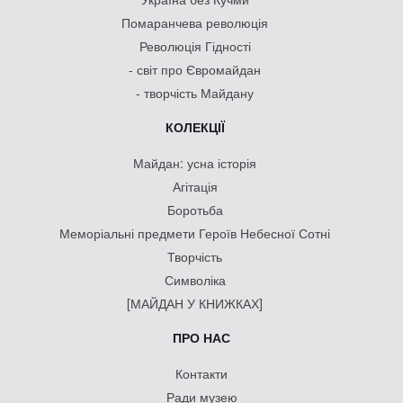
Помаранчева революція
Революція Гідності
- світ про Євромайдан
- творчість Майдану
КОЛЕКЦІЇ
Майдан: усна історія
Агітація
Боротьба
Меморіальні предмети Героїв Небесної Сотні
Творчість
Символіка
[МАЙДАН У КНИЖКАХ]
ПРО НАС
Контакти
Ради музею