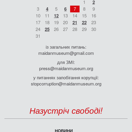
1
2
3
4
5
6
7
8
9
10
11
12
13
14
15
16
17
18
19
20
21
22
23
24
25
26
27
28
29
30
31
із загальних питань:
maidanmuseum@gmail.com
для ЗМІ:
press@maidanmuseum.org
у питаннях запобігання корупції:
stopcorruption@maidanmuseum.org
Назустріч свободі!
НОВИНИ