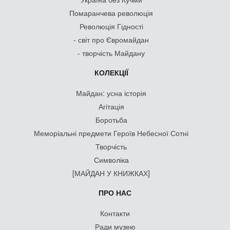
Помаранчева революція
Революція Гідності
- світ про Євромайдан
- творчість Майдану
КОЛЕКЦІЇ
Майдан: усна історія
Агітація
Боротьба
Меморіальні предмети Героїв Небесної Сотні
Творчість
Символіка
[МАЙДАН У КНИЖКАХ]
ПРО НАС
Контакти
Ради музею