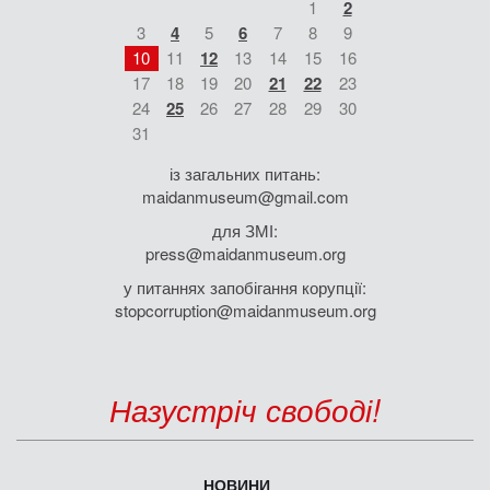
1
2
3
4
5
6
7
8
9
10
11
12
13
14
15
16
17
18
19
20
21
22
23
24
25
26
27
28
29
30
31
із загальних питань:
maidanmuseum@gmail.com
для ЗМІ:
press@maidanmuseum.org
у питаннях запобігання корупції:
stopcorruption@maidanmuseum.org
Назустріч свободі!
НОВИНИ