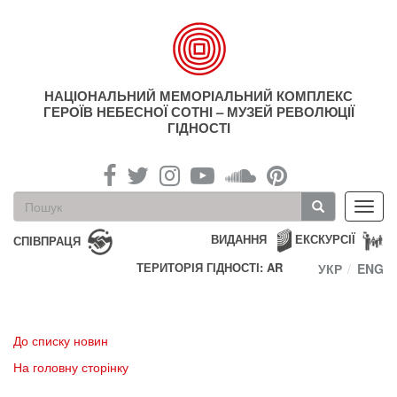
Перейти
до
основного
матеріалу
НАЦІОНАЛЬНИЙ МЕМОРІАЛЬНИЙ КОМПЛЕКС
ГЕРОЇВ НЕБЕСНОЇ СОТНІ – МУЗЕЙ РЕВОЛЮЦІЇ
ГІДНОСТІ
Пошукова
Toggl
форма
navig
Пошук
ВИДАННЯ
ЕКСКУРСІЇ
СПІВПРАЦЯ
ТЕРИТОРІЯ ГІДНОСТІ: AR
УКР
ENG
До списку новин
На головну сторінку