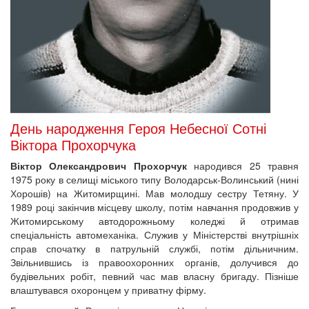
День народження Героя Небесної Сотні
Віктора Прохорчука
Віктор Олександрович Прохорчук
народився 25 травня
1975 року в селищі міського типу Володарськ-Волинський (нині
Хорошів) на Житомирщині. Мав молодшу сестру Тетяну. У
1989 році закінчив місцеву школу, потім навчання продовжив у
Житомирському автодорожньому коледжі й отримав
спеціальність автомеханіка. Служив у Міністерстві внутрішніх
справ спочатку в патрульній службі, потім дільничним.
Звільнившись із правоохоронних органів, долучився до
будівельних робіт, певний час мав власну бригаду. Пізніше
влаштувався охоронцем у приватну фірму.