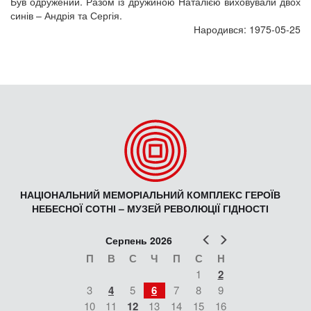
Був одружений. Разом із дружиною Наталією виховували двох
синів – Андрія та Сергія.
Народився: 1975-05-25
НАЦІОНАЛЬНИЙ МЕМОРІАЛЬНИЙ КОМПЛЕКС ГЕРОЇВ
НЕБЕСНОЇ СОТНІ – МУЗЕЙ РЕВОЛЮЦІЇ ГІДНОСТІ
Попер
Наст
Серпень 2026
П
В
С
Ч
П
С
Н
1
2
3
4
5
6
7
8
9
10
11
12
13
14
15
16