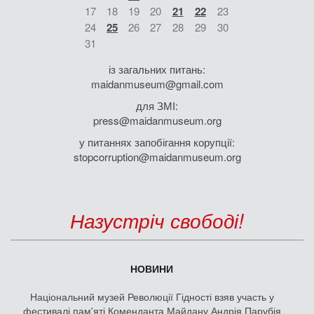
17
18
19
20
21
22
23
24
25
26
27
28
29
30
31
із загальних питань:
maidanmuseum@gmail.com
для ЗМІ:
press@maidanmuseum.org
у питаннях запобігання корупції:
stopcorruption@maidanmuseum.org
Назустріч свободі!
НОВИНИ
Національний музей Революції Гідності взяв участь у
фестивалі пам'яті Коменданта Майдану Андрія Парубія