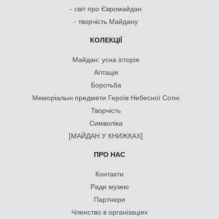
- світ про Євромайдан
- творчість Майдану
КОЛЕКЦІЇ
Майдан: усна історія
Агітація
Боротьба
Меморіальні предмети Героїв Небесної Сотні
Творчість
Символіка
[МАЙДАН У КНИЖКАХ]
ПРО НАС
Контакти
Ради музею
Партнери
Членство в організаціях