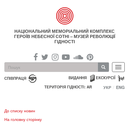
Перейти
до
основного
матеріалу
НАЦІОНАЛЬНИЙ МЕМОРІАЛЬНИЙ КОМПЛЕКС
ГЕРОЇВ НЕБЕСНОЇ СОТНІ – МУЗЕЙ РЕВОЛЮЦІЇ
ГІДНОСТІ
Пошукова
Toggl
форма
navig
Пошук
ВИДАННЯ
ЕКСКУРСІЇ
СПІВПРАЦЯ
ТЕРИТОРІЯ ГІДНОСТІ: AR
УКР
ENG
До списку новин
На головну сторінку