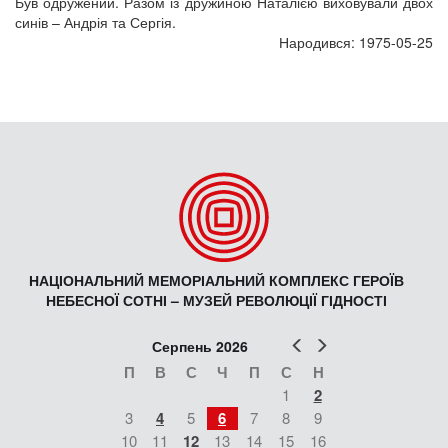
Був одружений. Разом із дружиною Наталією виховували двох
синів – Андрія та Сергія.
Народився: 1975-05-25
НАЦІОНАЛЬНИЙ МЕМОРІАЛЬНИЙ КОМПЛЕКС ГЕРОЇВ
НЕБЕСНОЇ СОТНІ – МУЗЕЙ РЕВОЛЮЦІЇ ГІДНОСТІ
Попер
Наст
Серпень 2026
П
В
С
Ч
П
С
Н
1
2
3
4
5
6
7
8
9
10
11
12
13
14
15
16