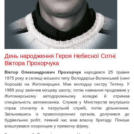
День народження Героя Небесної Сотні
Віктора Прохорчука
Віктор Олександрович Прохорчук
народився 25 травня
1975 року в селищі міського типу Володарськ-Волинський (нині
Хорошів) на Житомирщині. Мав молодшу сестру Тетяну. У
1989 році закінчив місцеву школу, потім навчання продовжив у
Житомирському автодорожньому коледжі й отримав
спеціальність автомеханіка. Служив у Міністерстві внутрішніх
справ спочатку в патрульній службі, потім дільничним.
Звільнившись із правоохоронних органів, долучився до
будівельних робіт, певний час мав власну бригаду. Пізніше
влаштувався охоронцем у приватну фірму.