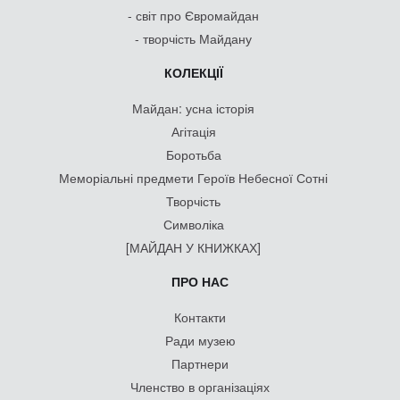
- світ про Євромайдан
- творчість Майдану
КОЛЕКЦІЇ
Майдан: усна історія
Агітація
Боротьба
Меморіальні предмети Героїв Небесної Сотні
Творчість
Символіка
[МАЙДАН У КНИЖКАХ]
ПРО НАС
Контакти
Ради музею
Партнери
Членство в організаціях