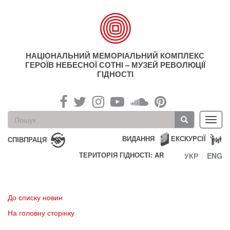
Перейти
до
основного
матеріалу
НАЦІОНАЛЬНИЙ МЕМОРІАЛЬНИЙ КОМПЛЕКС
ГЕРОЇВ НЕБЕСНОЇ СОТНІ – МУЗЕЙ РЕВОЛЮЦІЇ
ГІДНОСТІ
Пошукова
Toggl
форма
navig
Пошук
ВИДАННЯ
ЕКСКУРСІЇ
СПІВПРАЦЯ
ТЕРИТОРІЯ ГІДНОСТІ: AR
УКР
ENG
До списку новин
На головну сторінку