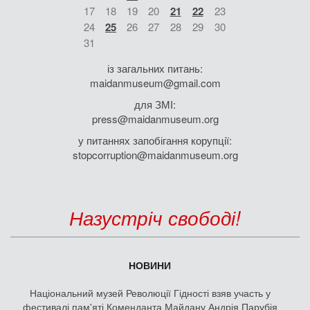
17
18
19
20
21
22
23
24
25
26
27
28
29
30
31
із загальних питань:
maidanmuseum@gmail.com
для ЗМІ:
press@maidanmuseum.org
у питаннях запобігання корупції:
stopcorruption@maidanmuseum.org
Назустріч свободі!
НОВИНИ
Національний музей Революції Гідності взяв участь у
фестивалі пам'яті Коменданта Майдану Андрія Парубія