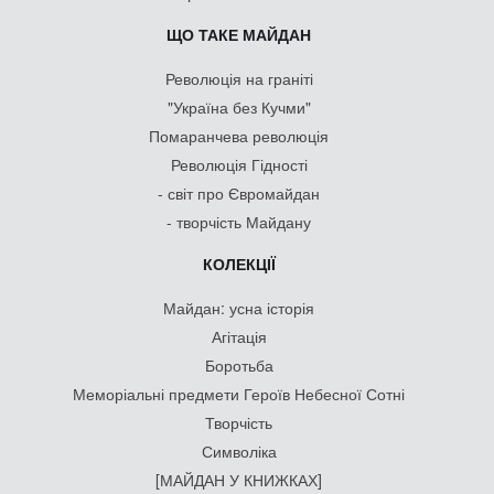
ЩО ТАКЕ МАЙДАН
Революція на граніті
"Україна без Кучми"
Помаранчева революція
Революція Гідності
- світ про Євромайдан
- творчість Майдану
КОЛЕКЦІЇ
Майдан: усна історія
Агітація
Боротьба
Меморіальні предмети Героїв Небесної Сотні
Творчість
Символіка
[МАЙДАН У КНИЖКАХ]