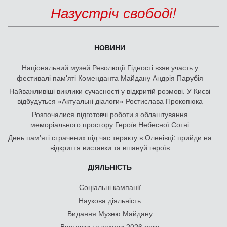
Назустріч свободі!
НОВИНИ
Національний музей Революції Гідності взяв участь у
фестивалі пам'яті Коменданта Майдану Андрія Парубія
Найважливіші виклики сучасності у відкритій розмові. У Києві
відбудуться «Актуальні діалоги» Ростислава Прокопюка
Розпочалися підготовчі роботи з облаштування
меморіального простору Героїв Небесної Сотні
День памʼяті страчених під час теракту в Оленівці: прийди на
відкриття виставки та вшануй героїв
ДІЯЛЬНІСТЬ
Соціальні кампанії
Наукова діяльність
Видання Музею Майдану
Виставки та заходи 2026 року