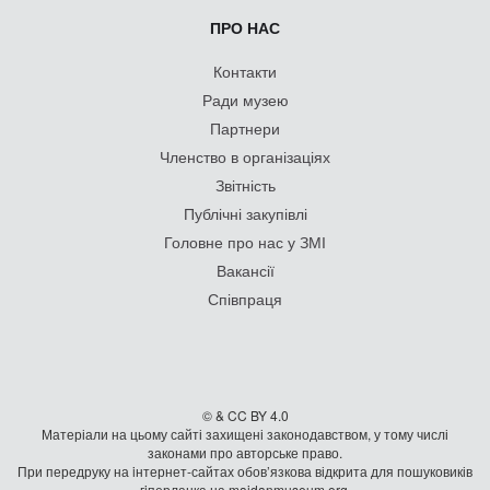
ПРО НАС
Контакти
Ради музею
Партнери
Членство в організаціях
Звітність
Публічні закупівлі
Головне про нас у ЗМІ
Вакансії
Співпраця
© & CC BY 4.0
Матеріали на цьому сайті захищені законодавством, у тому числі
законами про авторське право.
При передруку на iнтернет-сайтах обов’язкова відкрита для пошуковиків
гiперланка на maidanmuseum.org.