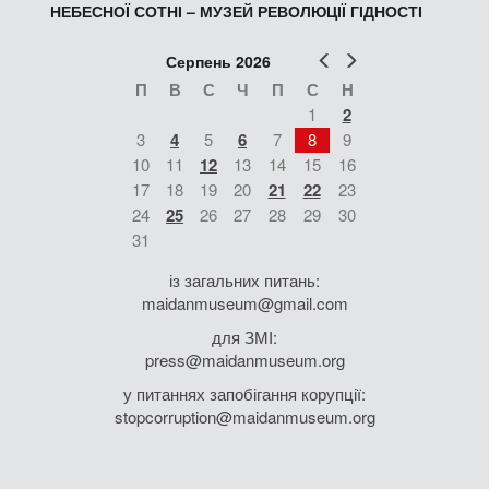
НЕБЕСНОЇ СОТНІ – МУЗЕЙ РЕВОЛЮЦІЇ ГІДНОСТІ
Попер
Наст
Серпень 2026
П
В
С
Ч
П
С
Н
1
2
3
4
5
6
7
8
9
10
11
12
13
14
15
16
17
18
19
20
21
22
23
24
25
26
27
28
29
30
31
із загальних питань:
maidanmuseum@gmail.com
для ЗМІ:
press@maidanmuseum.org
у питаннях запобігання корупції:
stopcorruption@maidanmuseum.org