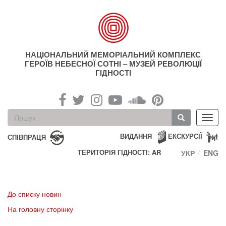
Перейти
до
основного
матеріалу
НАЦІОНАЛЬНИЙ МЕМОРІАЛЬНИЙ КОМПЛЕКС
ГЕРОЇВ НЕБЕСНОЇ СОТНІ – МУЗЕЙ РЕВОЛЮЦІЇ
ГІДНОСТІ
Пошукова
Toggl
форма
navig
Пошук
ВИДАННЯ
ЕКСКУРСІЇ
СПІВПРАЦЯ
ТЕРИТОРІЯ ГІДНОСТІ: AR
УКР
ENG
До списку новин
На головну сторінку