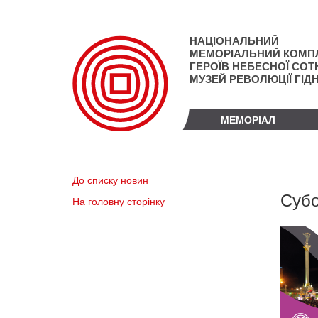
Перейти
до
основного
НАЦІОНАЛЬНИЙ
матеріалу
МЕМОРІАЛЬНИЙ КОМП
ГЕРОЇВ НЕБЕСНОЇ СОТН
МУЗЕЙ РЕВОЛЮЦІЇ ГІД
МЕМОРІАЛ
До списку новин
Субо
На головну сторінку