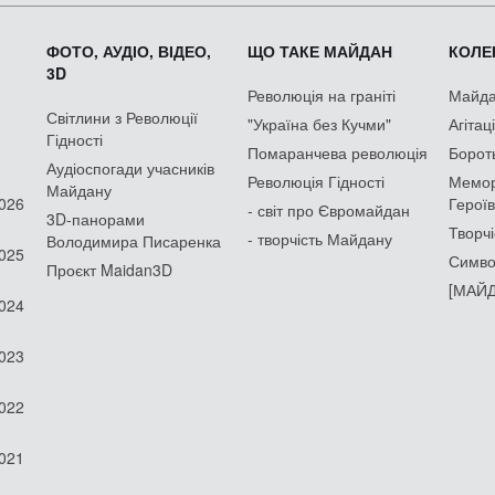
ФОТО, АУДІО, ВІДЕО,
ЩО ТАКЕ МАЙДАН
КОЛЕК
3D
Революція на граніті
Майдан
Світлини з Революції
"Україна без Кучми"
Агітац
Гідності
Помаранчева революція
Борот
Аудіоспогади учасників
Революція Гідності
Мемор
Майдану
2026
Героїв
- світ про Євромайдан
3D-панорами
Творчі
- творчість Майдану
Володимира Писаренка
2025
Симво
Проєкт Maidan3D
[МАЙД
2024
2023
2022
2021