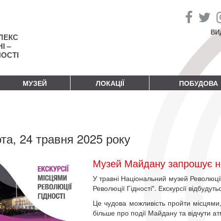
ВИ
ЛЕКС
І –
НОСТІ
МУЗЕЙ
ЛОКАЦІЇ
ПОБУДОВА
та, 24 травня 2025 року
Музей Майдану запрошує на 
У травні Національний музей Революції 
Революції Гідності". Екскурсії відбудуть
Це чудова можливість пройти місцями, 
більше про події Майдану та відчути а