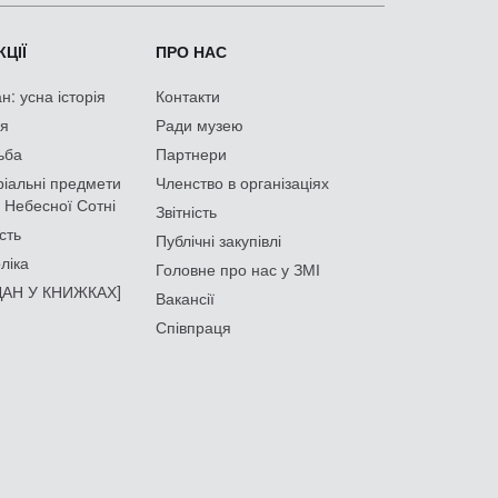
ЦІЇ
ПРО НАС
: усна історія
Контакти
ія
Ради музею
ьба
Партнери
іальні предмети
Членство в організаціях
 Небесної Сотні
Звітність
сть
Публічні закупівлі
ліка
Головне про нас у ЗМІ
АН У КНИЖКАХ]
Вакансії
Співпраця