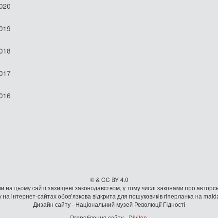
2020
2019
2018
2017
2016
© & CC BY 4.0
и на цьому сайті захищені законодавством, у тому числі законами про авторсь
 на iнтернет-сайтах обов’язкова відкрита для пошуковиків гiперланка на mai
Дизайн сайту - Національний музей Революції Гідності
Розроблення сайту -
Divilon
.