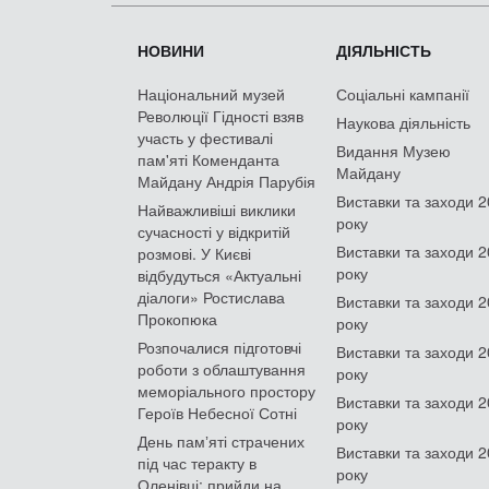
НОВИНИ
ДІЯЛЬНІСТЬ
Національний музей
Соціальні кампанії
Революції Гідності взяв
Наукова діяльність
участь у фестивалі
Видання Музею
пам'яті Коменданта
Майдану
Майдану Андрія Парубія
Виставки та заходи 
Найважливіші виклики
року
сучасності у відкритій
Виставки та заходи 
розмові. У Києві
року
відбудуться «Актуальні
діалоги» Ростислава
Виставки та заходи 
Прокопюка
року
Розпочалися підготовчі
Виставки та заходи 
роботи з облаштування
року
меморіального простору
Виставки та заходи 
Героїв Небесної Сотні
року
День памʼяті страчених
Виставки та заходи 
під час теракту в
року
Оленівці: прийди на