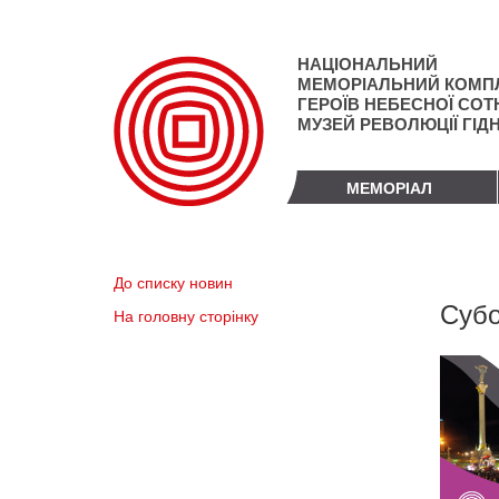
Перейти
до
основного
НАЦІОНАЛЬНИЙ
матеріалу
МЕМОРІАЛЬНИЙ КОМП
ГЕРОЇВ НЕБЕСНОЇ СОТН
МУЗЕЙ РЕВОЛЮЦІЇ ГІД
МЕМОРІАЛ
До списку новин
Субо
На головну сторінку