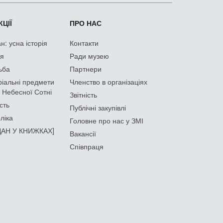
ЦІЇ
ПРО НАС
: усна історія
Контакти
ія
Ради музею
ьба
Партнери
іальні предмети
Членство в організаціях
 Небесної Сотні
Звітність
сть
Публічні закупівлі
ліка
Головне про нас у ЗМІ
АН У КНИЖКАХ]
Вакансії
Співпраця