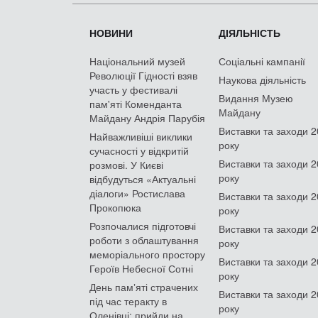
НОВИНИ
ДІЯЛЬНІСТЬ
Національний музей
Соціальні кампанії
Революції Гідності взяв
Наукова діяльність
участь у фестивалі
Видання Музею
пам'яті Коменданта
Майдану
Майдану Андрія Парубія
Виставки та заходи 
Найважливіші виклики
року
сучасності у відкритій
Виставки та заходи 
розмові. У Києві
року
відбудуться «Актуальні
діалоги» Ростислава
Виставки та заходи 
Прокопюка
року
Розпочалися підготовчі
Виставки та заходи 
роботи з облаштування
року
меморіального простору
Виставки та заходи 
Героїв Небесної Сотні
року
День памʼяті страчених
Виставки та заходи 
під час теракту в
року
Оленівці: прийди на