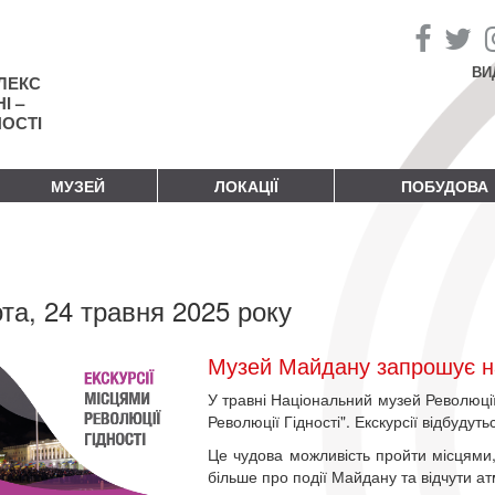
ВИ
ЛЕКС
І –
НОСТІ
МУЗЕЙ
ЛОКАЦІЇ
ПОБУДОВА
та, 24 травня 2025 року
Музей Майдану запрошує на 
У травні Національний музей Революції 
Революції Гідності". Екскурсії відбудуть
Це чудова можливість пройти місцями, 
більше про події Майдану та відчути а