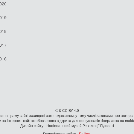
2020
2019
2018
2017
2016
© & CC BY 4.0
и на цьому сайті захищені законодавством, у тому числі законами про авторсь
 на iнтернет-сайтах обов’язкова відкрита для пошуковиків гiперланка на mai
Дизайн сайту - Національний музей Революції Гідності
Розроблення сайту -
Divilon
.