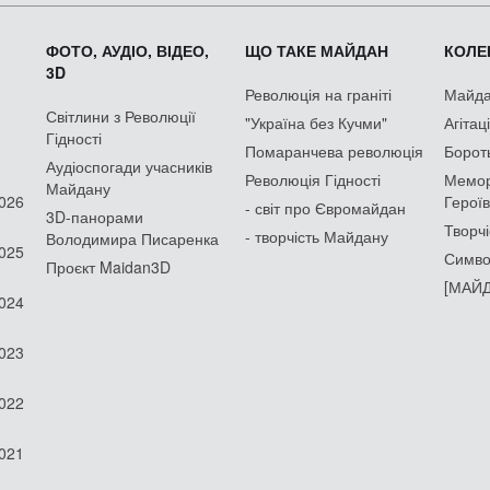
ФОТО, АУДІО, ВІДЕО,
ЩО ТАКЕ МАЙДАН
КОЛЕК
3D
Революція на граніті
Майдан
Світлини з Революції
"Україна без Кучми"
Агітац
Гідності
Помаранчева революція
Борот
Аудіоспогади учасників
Революція Гідності
Мемор
Майдану
2026
Героїв
- світ про Євромайдан
3D-панорами
Творчі
- творчість Майдану
Володимира Писаренка
2025
Симво
Проєкт Maidan3D
[МАЙД
2024
2023
2022
2021