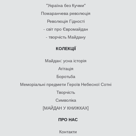
"Україна без Кучми"
Помаранчева революція
Революція Гідності
- світ про Євромайдан
- творчість Майдану
КОЛЕКЦІЇ
Майдан: усна історія
Агітація
Боротьба
Меморіальні предмети Героїв Небесної Сотні
Творчість
Символіка
[МАЙДАН У КНИЖКАХ]
ПРО НАС
Контакти