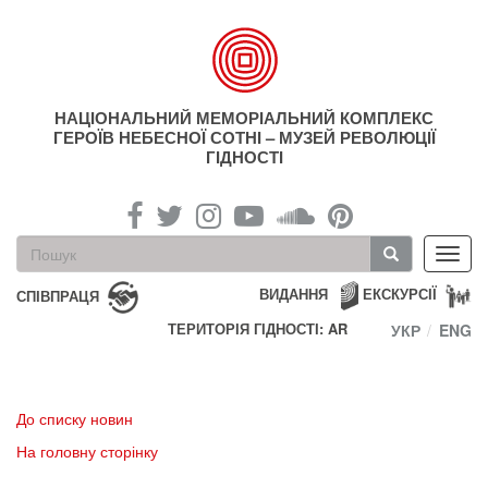
Перейти
до
основного
матеріалу
НАЦІОНАЛЬНИЙ МЕМОРІАЛЬНИЙ КОМПЛЕКС
ГЕРОЇВ НЕБЕСНОЇ СОТНІ – МУЗЕЙ РЕВОЛЮЦІЇ
ГІДНОСТІ
Пошукова
Toggl
форма
navig
Пошук
ВИДАННЯ
ЕКСКУРСІЇ
СПІВПРАЦЯ
ТЕРИТОРІЯ ГІДНОСТІ: AR
УКР
ENG
До списку новин
На головну сторінку