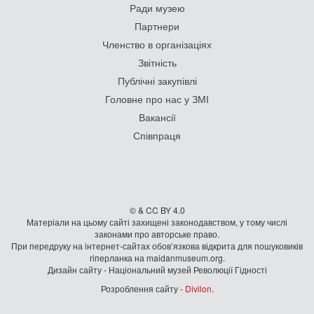
Ради музею
Партнери
Членство в організаціях
Звітність
Публічні закупівлі
Головне про нас у ЗМІ
Вакансії
Співпраця
© & CC BY 4.0
Матеріали на цьому сайті захищені законодавством, у тому числі
законами про авторське право.
При передруку на iнтернет-сайтах обов’язкова відкрита для пошуковиків
гiперланка на maidanmuseum.org.
Дизайн сайту - Національний музей Революції Гідності
Розроблення сайту -
Divilon
.