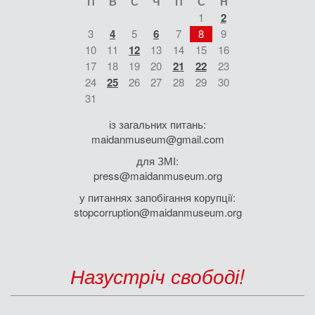
П
В
С
Ч
П
С
Н
1
2
3
4
5
6
7
8
9
10
11
12
13
14
15
16
17
18
19
20
21
22
23
24
25
26
27
28
29
30
31
із загальних питань:
maidanmuseum@gmail.com
для ЗМІ:
press@maidanmuseum.org
у питаннях запобігання корупції:
stopcorruption@maidanmuseum.org
Назустріч свободі!