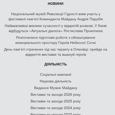
НОВИНИ
Національний музей Революції Гідності взяв участь у
фестивалі пам'яті Коменданта Майдану Андрія Парубія
Найважливіші виклики сучасності у відкритій розмові. У Києві
відбудуться «Актуальні діалоги» Ростислава Прокопюка
Розпочалися підготовчі роботи з облаштування
меморіального простору Героїв Небесної Сотні
День памʼяті страчених під час теракту в Оленівці: прийди на
відкриття виставки та вшануй героїв
ДІЯЛЬНІСТЬ
Соціальні кампанії
Наукова діяльність
Видання Музею Майдану
Виставки та заходи 2026 року
Виставки та заходи 2025 року
Виставки та заходи 2024 року
Виставки та заходи 2023 року