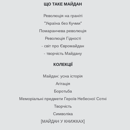
ЩО ТАКЕ МАЙДАН
Революція на граніті
"Україна без Кучми"
Помаранчева революція
Революція Гідності
- світ про Євромайдан
- творчість Майдану
КОЛЕКЦІЇ
Майдан: усна історія
Агітація
Боротьба
Меморіальні предмети Героїв Небесної Сотні
Творчість
Символіка
[МАЙДАН У КНИЖКАХ]