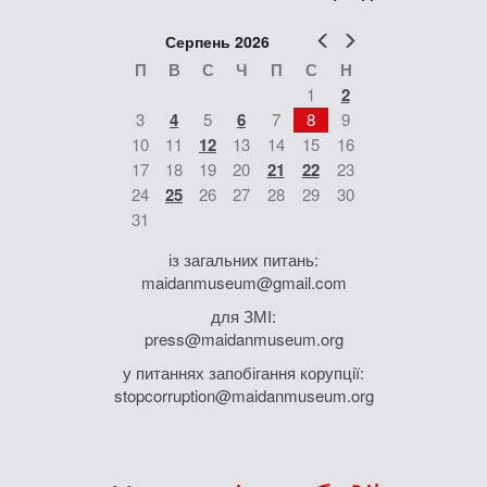
Попер
Наст
Серпень 2026
П
В
С
Ч
П
С
Н
1
2
3
4
5
6
7
8
9
10
11
12
13
14
15
16
17
18
19
20
21
22
23
24
25
26
27
28
29
30
31
із загальних питань:
maidanmuseum@gmail.com
для ЗМІ:
press@maidanmuseum.org
у питаннях запобігання корупції:
stopcorruption@maidanmuseum.org