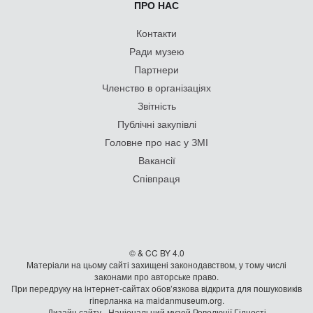
ПРО НАС
Контакти
Ради музею
Партнери
Членство в організаціях
Звітність
Публічні закупівлі
Головне про нас у ЗМІ
Вакансії
Співпраця
© & CC BY 4.0
Матеріали на цьому сайті захищені законодавством, у тому числі
законами про авторське право.
При передруку на iнтернет-сайтах обов’язкова відкрита для пошуковиків
гiперланка на maidanmuseum.org.
Дизайн сайту - Національний музей Революції Гідності