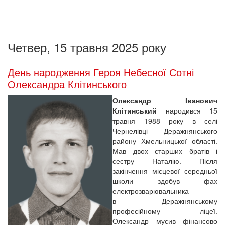
Четвер, 15 травня 2025 року
День народження Героя Небесної Сотні
Олександра Клітинського
Олександр Іванович
Клітинський
народився 15
травня 1988 року в селі
Чернелівці Деражнянського
району Хмельницької області.
Мав двох старших братів і
сестру Наталію. Після
закінчення місцевої середньої
школи здобув фах
електрозварювальника
в Деражнянському
професійному ліцеї.
Олександр мусив фінансово