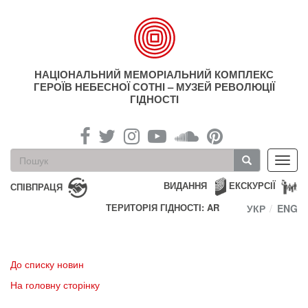
Перейти
до
основного
матеріалу
НАЦІОНАЛЬНИЙ МЕМОРІАЛЬНИЙ КОМПЛЕКС
ГЕРОЇВ НЕБЕСНОЇ СОТНІ – МУЗЕЙ РЕВОЛЮЦІЇ
ГІДНОСТІ
Пошукова
Toggl
форма
navig
Пошук
ВИДАННЯ
ЕКСКУРСІЇ
СПІВПРАЦЯ
ТЕРИТОРІЯ ГІДНОСТІ: AR
УКР
ENG
До списку новин
На головну сторінку