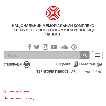
Перейти
до
основного
матеріалу
НАЦІОНАЛЬНИЙ МЕМОРІАЛЬНИЙ КОМПЛЕКС
ГЕРОЇВ НЕБЕСНОЇ СОТНІ – МУЗЕЙ РЕВОЛЮЦІЇ
ГІДНОСТІ
Пошукова
Toggl
форма
navig
Пошук
ВИДАННЯ
ЕКСКУРСІЇ
СПІВПРАЦЯ
ТЕРИТОРІЯ ГІДНОСТІ: AR
УКР
ENG
До списку новин
На головну сторінку