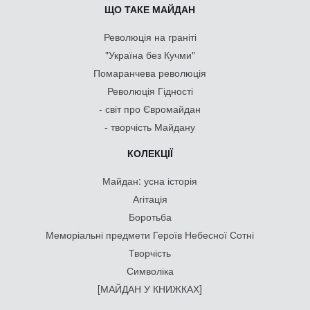
ЩО ТАКЕ МАЙДАН
Революція на граніті
"Україна без Кучми"
Помаранчева революція
Революція Гідності
- світ про Євромайдан
- творчість Майдану
КОЛЕКЦІЇ
Майдан: усна історія
Агітація
Боротьба
Меморіальні предмети Героїв Небесної Сотні
Творчість
Символіка
[МАЙДАН У КНИЖКАХ]