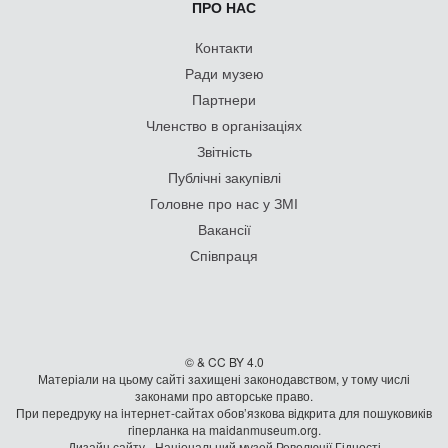
ПРО НАС
Контакти
Ради музею
Партнери
Членство в організаціях
Звітність
Публічні закупівлі
Головне про нас у ЗМІ
Вакансії
Співпраця
© & CC BY 4.0
Матеріали на цьому сайті захищені законодавством, у тому числі
законами про авторське право.
При передруку на iнтернет-сайтах обов’язкова відкрита для пошуковиків
гiперланка на maidanmuseum.org.
Дизайн сайту - Національний музей Революції Гідності