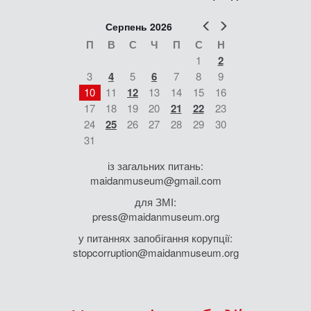
Попер
Наст
Серпень 2026
П
В
С
Ч
П
С
Н
1
2
3
4
5
6
7
8
9
10
11
12
13
14
15
16
17
18
19
20
21
22
23
24
25
26
27
28
29
30
31
із загальних питань:
maidanmuseum@gmail.com
для ЗМІ:
press@maidanmuseum.org
у питаннях запобігання корупції:
stopcorruption@maidanmuseum.org