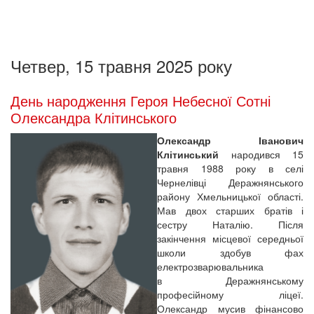
Четвер, 15 травня 2025 року
День народження Героя Небесної Сотні
Олександра Клітинського
Олександр Іванович
Клітинський
народився 15
травня 1988 року в селі
Чернелівці Деражнянського
району Хмельницької області.
Мав двох старших братів і
сестру Наталію. Після
закінчення місцевої середньої
школи здобув фах
електрозварювальника
в Деражнянському
професійному ліцеї.
Олександр мусив фінансово