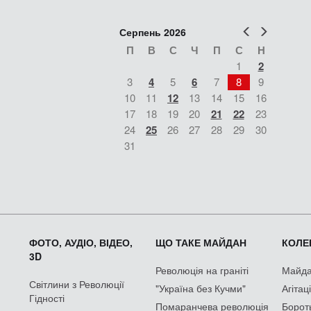
Попер
Наст
Серпень 2026
П
В
С
Ч
П
С
Н
1
2
3
4
5
6
7
8
9
10
11
12
13
14
15
16
17
18
19
20
21
22
23
24
25
26
27
28
29
30
31
ФОТО, АУДІО, ВІДЕО,
ЩО ТАКЕ МАЙДАН
КОЛЕК
3D
Революція на граніті
Майдан
Світлини з Революції
"Україна без Кучми"
Агітац
Гідності
Помаранчева революція
Борот