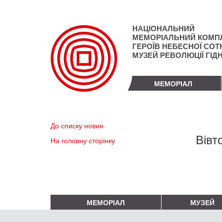
Перейти
до
основного
НАЦІОНАЛЬНИЙ
матеріалу
МЕМОРІАЛЬНИЙ КОМП
ГЕРОЇВ НЕБЕСНОЇ СОТН
МУЗЕЙ РЕВОЛЮЦІЇ ГІД
МЕМОРІАЛ
До списку новин
Вівт
На головну сторінку
МЕМОРІАЛ
МУЗЕЙ