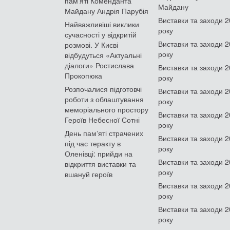
пам'яті Коменданта
Майдану
Майдану Андрія Парубія
Виставки та заходи 
Найважливіші виклики
року
сучасності у відкритій
Виставки та заходи 
розмові. У Києві
року
відбудуться «Актуальні
діалоги» Ростислава
Виставки та заходи 
Прокопюка
року
Розпочалися підготовчі
Виставки та заходи 
роботи з облаштування
року
меморіального простору
Виставки та заходи 
Героїв Небесної Сотні
року
День памʼяті страчених
Виставки та заходи 
під час теракту в
року
Оленівці: прийди на
Виставки та заходи 
відкриття виставки та
року
вшануй героїв
Виставки та заходи 
року
Виставки та заходи 
року