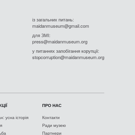
із загальних питань:
maidanmuseum@gmail.com
для ЗМІ:
press@maidanmuseum.org
у питаннях запобігання корупції:
stopcorruption@maidanmuseum.org
ЦІЇ
ПРО НАС
: усна історія
Контакти
ія
Ради музею
ьба
Партнери