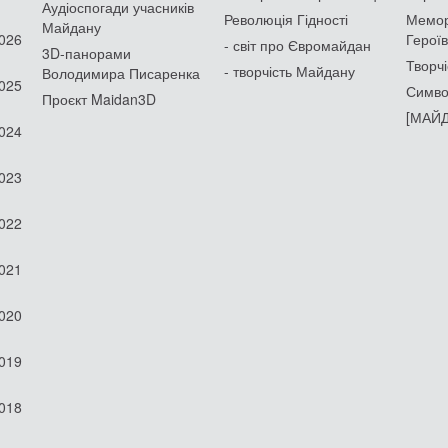
Аудіоспогади учасників
Революція Гідності
Мемор
Майдану
2026
Героїв
- світ про Євромайдан
3D-панорами
Творчі
- творчість Майдану
Володимира Писаренка
2025
Симво
Проєкт Maidan3D
[МАЙД
2024
2023
2022
2021
2020
2019
2018