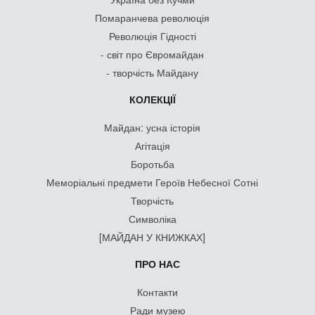
Помаранчева революція
Революція Гідності
- світ про Євромайдан
- творчість Майдану
КОЛЕКЦІЇ
Майдан: усна історія
Агітація
Боротьба
Меморіальні предмети Героїв Небесної Сотні
Творчість
Символіка
[МАЙДАН У КНИЖКАХ]
ПРО НАС
Контакти
Ради музею