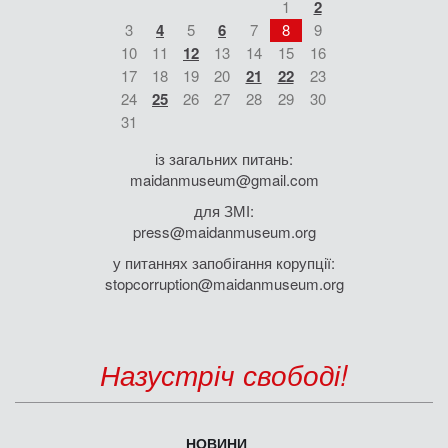
1
2
3
4
5
6
7
8
9
10
11
12
13
14
15
16
17
18
19
20
21
22
23
24
25
26
27
28
29
30
31
із загальних питань:
maidanmuseum@gmail.com
для ЗМІ:
press@maidanmuseum.org
у питаннях запобігання корупції:
stopcorruption@maidanmuseum.org
Назустріч свободі!
НОВИНИ