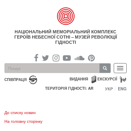
Перейти
до
основного
матеріалу
НАЦІОНАЛЬНИЙ МЕМОРІАЛЬНИЙ КОМПЛЕКС
ГЕРОЇВ НЕБЕСНОЇ СОТНІ – МУЗЕЙ РЕВОЛЮЦІЇ
ГІДНОСТІ
Пошукова
Toggl
форма
navig
Пошук
ВИДАННЯ
ЕКСКУРСІЇ
СПІВПРАЦЯ
ТЕРИТОРІЯ ГІДНОСТІ: AR
УКР
ENG
До списку новин
На головну сторінку