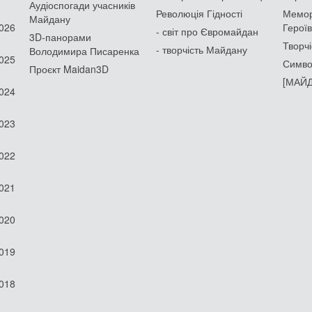
Аудіоспогади учасників
Революція Гідності
Мемор
Майдану
2026
Героїв
- світ про Євромайдан
3D-панорами
Творчі
- творчість Майдану
Володимира Писаренка
2025
Симво
Проєкт Maidan3D
[МАЙД
2024
2023
2022
2021
2020
2019
2018