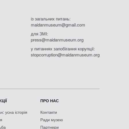
із загальних питань:
maidanmuseum@gmail.com
для ЗМІ:
press@maidanmuseum.org
у питаннях запобігання корупції:
stopcorruption@maidanmuseum.org
ЦІЇ
ПРО НАС
: усна історія
Контакти
ія
Ради музею
ьба
Партнери