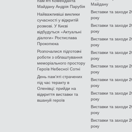
пам'яті Коменданта
Майдану
Майдану Андрія Парубія
Виставки та заходи 
Найважливіші виклики
року
сучасності у відкритій
Виставки та заходи 
розмові. У Києві
року
відбудуться «Актуальні
діалоги» Ростислава
Виставки та заходи 
Прокопюка
року
Розпочалися підготовчі
Виставки та заходи 
роботи з облаштування
року
меморіального простору
Виставки та заходи 
Героїв Небесної Сотні
року
День памʼяті страчених
Виставки та заходи 
під час теракту в
року
Оленівці: прийди на
Виставки та заходи 
відкриття виставки та
року
вшануй героїв
Виставки та заходи 
року
Виставки та заходи 
року