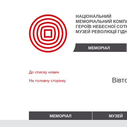
Перейти
до
основного
НАЦІОНАЛЬНИЙ
матеріалу
МЕМОРІАЛЬНИЙ КОМП
ГЕРОЇВ НЕБЕСНОЇ СОТН
МУЗЕЙ РЕВОЛЮЦІЇ ГІД
МЕМОРІАЛ
До списку новин
Вівт
На головну сторінку
МЕМОРІАЛ
МУЗЕЙ