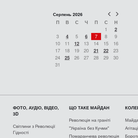
Попер
Наст
Серпень 2026
П
В
С
Ч
П
С
Н
1
2
3
4
5
6
7
8
9
10
11
12
13
14
15
16
17
18
19
20
21
22
23
24
25
26
27
28
29
30
31
ФОТО, АУДІО, ВІДЕО,
ЩО ТАКЕ МАЙДАН
КОЛЕК
3D
Революція на граніті
Майдан
Світлини з Революції
"Україна без Кучми"
Агітац
Гідності
Помаранчева революція
Борот